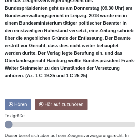
CUC 1
Um das Zeugnisverweigerungsrecht des
CUP 26.5
Bundespräsidenten geht es am Donnerstag (09.30 Uhr) am
CVE 95.41136
Bundesverwaltungsgericht in Leipzig. 2018 wurde ein in
CZK 20.95865
einem Bundesministerium tätiger politischer Beamter in
DJF 177.80489
den einstweiligen Ruhestand versetzt, eine Zeitung schrieb
DKK 6.47365
über die angeblichen Gründe der Entlassung. Der Beamte
DOP 58.232602
erstritt vor Gericht, dass dies nicht weiter behauptet
DZD 132.944019
werden durfte. Der Verlag legte Berufung ein, und das
EGP 49.775899
Oberlandesgericht Hamburg wollte Bundespräsident Frank-
ERN 15
Walter Steinmeier zu den Umständen der Versetzung
ETB 161.161277
anhören. (Az. 1 C 19.25 und 1 C 25.25)
EUR 0.866017
FJD 2.211503
FKP 0.742819
GBP 0.742815
GEL 2.615015
Hören
Hör auf zuzuhören
GGP 0.742819
Textgröße:
GHS 11.707393
GIP 0.742819
GMD 73.496482
Dieser berief sich aber auf sein Zeugnisverweigerungsrecht. In
GNF