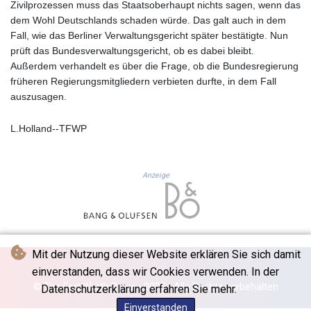
Zivilprozessen muss das Staatsoberhaupt nichts sagen, wenn das
8770.290382
dem Wohl Deutschlands schaden würde. Das galt auch in dem
GTQ 7.616295
Fall, wie das Berliner Verwaltungsgericht später bestätigte. Nun
GYD 208.881351
prüft das Bundesverwaltungsgericht, ob es dabei bleibt.
HKD 7.84372
Außerdem verhandelt es über die Frage, ob die Bundesregierung
HNL 26.762769
früheren Regierungsmitgliedern verbieten durfte, in dem Fall
HRK 6.523803
auszusagen.
HTG 130.551217
HUF 313.870984
L.Holland--TFWP
IDR 17907
ILS 3.0115
IMP 0.742819
Anzeige
INR 95.19655
IQD
1308.066714
IRR
1374799.999626
Mit der Nutzung dieser Website erklären Sie sich damit
ISK 122.78976
JEP 0.742819
einverstanden, dass wir Cookies verwenden. In der
JMD 158.672337
© The Fort Worth Press - 2026 - Alle Rechte vorbehalten
Datenschutzerklärung erfahren Sie mehr.
JOD 0.708983
Einverstanden