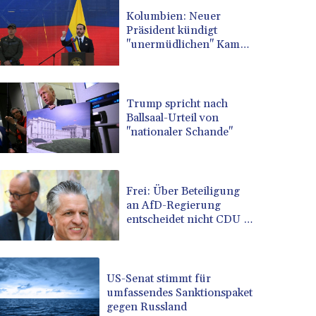
BRL 5.083304
Kolumbien: Neuer
Präsident kündigt
BSD 0.999879
"unermüdlichen" Kampf
BTN 95.145572
gegen Drogengewalt an
BWP 13.496235
BYN 2.977343
BYR 19600
Trump spricht nach
BZD 2.010921
Ballsaal-Urteil von
"nationaler Schande"
CAD 1.39555
CDF 2262.50392
CHF 0.80802
CLF 0.023137
Frei: Über Beteiligung
CLP 913.560396
an AfD-Regierung
CNY 6.747604
entscheidet nicht CDU in
Sachsen-Anhalt
CNH 6.743285
COP 3157.16
CRC 454.53954
US-Senat stimmt für
CUC 1
umfassendes Sanktionspaket
CUP 26.5
gegen Russland