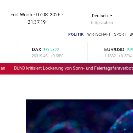
Fort Worth - 07.08. 2026 -
Deutsch
21:37:20
6 Sprachen
POLITIK
WIRTSCHAFT
SPORT
B
DAX
EUR/USD
179.3200
0.0037
26319.45
+0.68%
1.1562
+0.32%
kritisiert Lockerung von Sonn- und Feiertagsfahrverbot für Lastwa