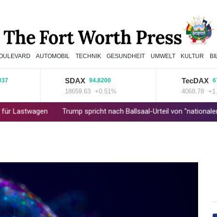
OULEVARD
AUTOMOBIL
TECHNIK
GESUNDHEIT
UMWELT
KULTUR
B
SDAX
TecDAX
94.8200
67.790
18659.63
+0.51%
4068.78
+1.67%
gen
Trump spricht nach Ballsaal-Urteil von "nationaler Schande"