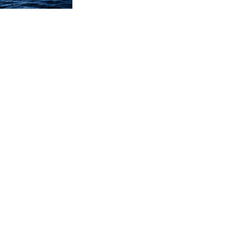
CVE 95.703894
CZK 20.982104
DJF 177.720393
DKK 6.46804
DOP 58.250393
DZD 132.93304
EGP 49.555853
ERN 15
ETB 160.000358
EUR 0.86495
FJD 2.20855
FKP 0.743241
GBP 0.741235
GEL 2.610391
GGP 0.743241
GHS 11.76039
GIP 0.743241
GMD 73.503851
GNF 8775.000355