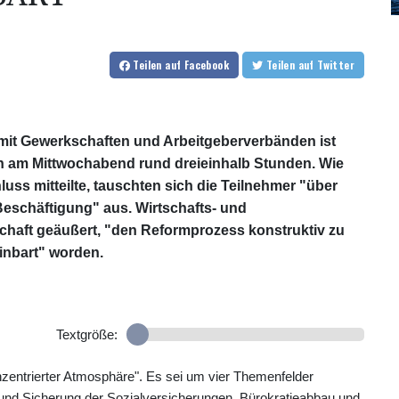
Teilen
auf Facebook
Teilen
auf Twitter
n mit Gewerkschaften und Arbeitgeberverbänden ist
n am Mittwochabend rund dreieinhalb Stunden. Wie
ss mitteilte, tauschten sich die Teilnehmer "über
eschäftigung" aus. Wirtschafts- und
schaft geäußert, "den Reformprozess konstruktiv zu
inbart" worden.
Textgröße:
onzentrierter Atmosphäre". Es sei um vier Themenfelder
ät und Sicherung der Sozialversicherungen, Bürokratieabbau und