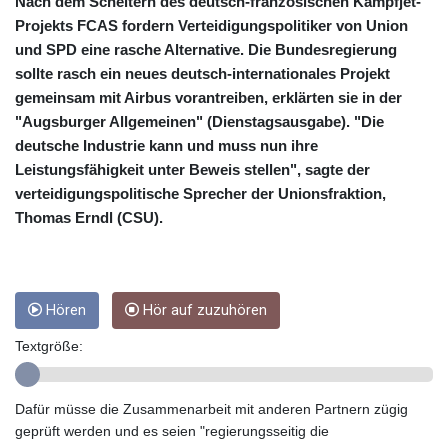
CRC 453.228387
Nach dem Scheitern des deutsch-französischen Kampfjet-
CUC 1
Projekts FCAS fordern Verteidigungspolitiker von Union
CUP 26.5
und SPD eine rasche Alternative. Die Bundesregierung
CVE 95.372573
sollte rasch ein neues deutsch-internationales Projekt
CZK 20.982104
gemeinsam mit Airbus vorantreiben, erklärten sie in der
DJF 177.546166
"Augsburger Allgemeinen" (Dienstagsausgabe). "Die
DKK 6.46804
deutsche Industrie kann und muss nun ihre
DOP 58.20179
Leistungsfähigkeit unter Beweis stellen", sagte der
DZD 132.308956
verteidigungspolitische Sprecher der Unionsfraktion,
EGP 49.631449
Thomas Erndl (CSU).
ERN 15
ETB 160.923669
EUR 0.86495
FJD 2.20855
FKP 0.74148
Hören
Hör auf zuzuhören
GBP 0.742583
Textgröße:
GEL 2.610391
GGP 0.74148
GHS 11.700039
Dafür müsse die Zusammenarbeit mit anderen Partnern zügig
GIP 0.74148
geprüft werden und es seien "regierungsseitig die
GMD 73.503851