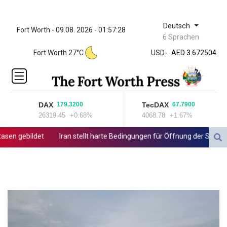
Deutsch
Fort Worth - 09.08. 2026 - 01:57:28
ZWL 321.999592
6 Sprachen
AED 3.672504
Fort Worth 27°C
USD
-
AED 3.672504
AFN 66.
ALL 80.629676
AMD
365.091035
DAX
TecDAX
179.3200
67.7900
AOA
26319.45
+0.68%
4068.78
+1.67%
917.000367
ARS
n gebildet
Iran stellt harte Bedingungen für Öffnung der Straße v
1491.937897
AUD 1.417435
AWG 1.80125
AZN 1.70397
BAM 1.691649
BBD 2.00813
BDT 123.418242
BHD 0.375989