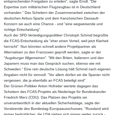
entsprechenden Freigaben zu erteilen", sagte Erndl. "Die
GNF
Expertise zum militärischen Flugzeugbau ist in Deutschland
8756.649224
vorhanden." Das Scheitern der Zusammenarbeit zwischen der
GTQ 7.607144
deutschen Airbus-Sparte und dem französischen Dassault-
GYD 208.588851
Konzern sei auch eine Chance - und "eine wegweisende und
HKD 7.84315
richtige Entscheidung".
HNL 26.723176
Auch der SPD-Verteidigungspolitiker Christoph Schmid begrüßte
HRK 6.518804
die FCAS-Entscheidung als "eher einen Vorteil, weil jetzt Klarheit
HTG 130.363707
herrscht". Nun könnten schnell andere Projektpartner als
HUF 314.060388
Alternativen zu den Franzosen geprüft werden, sagte er der
IDR 17801
"Augsburger Allgemeinen". "Mit den Briten, Italienern und den
ILS 2.99985
Japanern muss man das Gespräch suchen, ebenso wie mit
IMP 0.74148
Schweden." Eine rein deutsche Lösung hält Schmid nach eigenen
INR 95.210504
Angaben nicht für sinnvoll. "Vor allem dürfen wir die Spanier nicht
IQD
vergessen, die ja ebenfalls an FCAS beteiligt sind".
1306.058902
Der Grünen-Politiker Anton Hofreiter wertete dagegen das
IRR
Scheitern des FCAS-Projekts als Niederlage für Bundeskanzler
1375550.000352
Friedrich Merz (CDU). Das Platzen des Projekts sei
ISK 123.340386
unverantwortlich in der aktuellen Sicherheitslage, sagte der
JEP 0.74148
Vorsitzende des Bundestag-Europaausschusses. "Russland wird
JMD 158.335856
immer bedrohlicher, die USA ziehen sich immer weiter zurück -