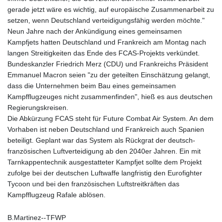
JOD 0.70904
gerade jetzt wäre es wichtig, auf europäische Zusammenarbeit zu
JPY 157.80604
setzen, wenn Deutschland verteidigungsfähig werden möchte."
KES 129.014401
Neun Jahre nach der Ankündigung eines gemeinsamen
KGS 87.450384
Kampfjets hatten Deutschland und Frankreich am Montag nach
KHR
langen Streitigkeiten das Ende des FCAS-Projekts verkündet.
4049.647537
Bundeskanzler Friedrich Merz (CDU) und Frankreichs Präsident
KMF 426.00035
Emmanuel Macron seien "zu der geteilten Einschätzung gelangt,
KRW
dass die Unternehmen beim Bau eines gemeinsamen
1407.860383
Kampfflugzeuges nicht zusammenfinden", hieß es aus deutschen
KWD 0.30866
Regierungskreisen.
KYD 0.830861
Die Abkürzung FCAS steht für Future Combat Air System. An dem
KZT 467.275008
Vorhaben ist neben Deutschland und Frankreich auch Spanien
LAK
beteiligt. Geplant war das System als Rückgrat der deutsch-
22510.919863
französischen Luftverteidigung ab den 2040er Jahren. Ein mit
LBP
Tarnkappentechnik ausgestatteter Kampfjet sollte dem Projekt
89282.792025
zufolge bei der deutschen Luftwaffe langfristig den Eurofighter
LKR 334.420274
Tycoon und bei den französischen Luftstreitkräften das
LRD 179.959348
Kampfflugzeug Rafale ablösen.
LSL 16.197552
LTL 2.95274
B.Martinez--TFWP
LVL 0.60489