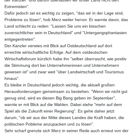
GNF
Extremisten".
8798.496547
Dafür jedoch sei es wichtig zu zeigen, "das wir in der Lage sind,
GTQ 7.644462
Probleme zu lösen", hob Merz weiter hervor. Er warnte davor, das
GYD 209.601111
Land schlecht zu reden: "Lassen Sie uns ein bisschen
HKD 7.84505
zuversichtlicher sein in Deutschland" und "Untergangsphantasien
HNL 26.852845
entgegentreten".
HRK 6.538402
Der Kanzler verwies mit Blick auf Ostdeutschland auf dort
HTG 130.990152
erreichte wirtschaftliche Erfolge. Auf dem ostdeutschen
HUF 317.017497
Wirtschaftsforum kürzlich habe ihn "selber überrascht, wie positiv
IDR 17899
die Stimmung dort bei Unternehmerinnen und Unternehmern
ILS 3.013971
gewesen ist" und zwar weit "über Landwirtschaft und Tourismus
IMP 0.743241
hinaus".
INR 95.21055
Es bleibe in Deutschland jedoch wichtig, die aktuell großen
IQD
Herausforderungen gemeinsam zu bestehen. "Wenn wir nicht gut
1312.470159
genug sind, wird es diesen Big Bang geben im September",
IRR
warnte er mit Blick auf die Wahlen. Dabei stehe "mehr auf dem
1374850.000153
Spiel als die Zukunft einer Regierung". Es gehe daher jetzt
ISK 123.589987
darum, "ob wir aus der Mitte dieses Landes die Kraft haben, die
JEP 0.743241
politischen Pobleme anzupacken und zu lösen".
JMD 158.809665
Sehr scharf grenzte sich Merz in seiner Rede auch erneut von der