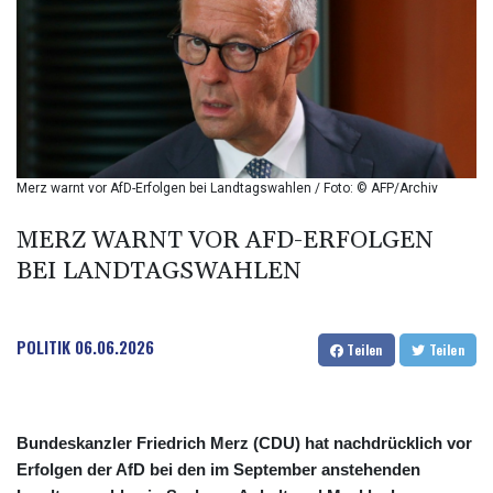
BIF 2994.283829
BMD 1
BND 1.284641
BOB 12.117713
BRL 5.110598
BSD 1.001871
BTN 95.346152
BWP 13.550126
Merz warnt vor AfD-Erfolgen bei Landtagswahlen / Foto: © AFP/Archiv
BYN 2.966287
BYR 19600
MERZ WARNT VOR AFD-ERFOLGEN
BZD 2.01494
BEI LANDTAGSWAHLEN
CAD 1.40277
CDF
2259.999745
POLITIK
06.06.2026
CHF 0.812405
Teilen
Teilen
CLF 0.023195
CLP 915.8799
CNY 6.74905
Bundeskanzler Friedrich Merz (CDU) hat nachdrücklich vor
CNH 6.74632
Erfolgen der AfD bei den im September anstehenden
COP 3160.36