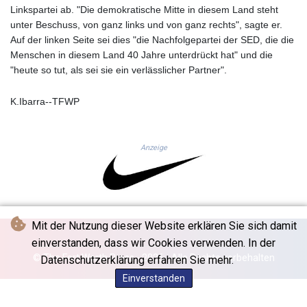
JOD 0.709026
Linkspartei ab. "Die demokratische Mitte in diesem Land steht
JPY 158.349499
unter Beschuss, von ganz links und von ganz rechts", sagte er.
KES 129.36025
Auf der linken Seite sei dies "die Nachfolgepartei der SED, die die
KGS 87.450076
Menschen in diesem Land 40 Jahre unterdrückt hat" und die
KHR
"heute so tut, als sei sie ein verlässlicher Partner".
4064.574925
KMF 426.999908
K.Ibarra--TFWP
KRW
1420.784972
KWD 0.30903
Anzeige
KYD 0.834936
KZT 469.48422
LAK
22637.365499
LBP
Mit der Nutzung dieser Website erklären Sie sich damit
89717.564641
einverstanden, dass wir Cookies verwenden. In der
LKR 336.535164
© The Fort Worth Press - 2026 - Alle Rechte vorbehalten
Datenschutzerklärung erfahren Sie mehr.
LRD 180.841182
LSL 16.341492
Einverstanden
LTL 2.952741
LVL 0.60489