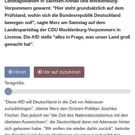
CRC 455.750926
Landtagswahlen in Sachsen-Anhalt und Mecklenburg-
CUC 1
Vorpommern gewarnt. "Hier steht grundsätzlich auf dem
CUP 26.5
Prüfstand, wohin sich die Bundesrepublik Deutschland
CVE 95.718223
bewegen soll", sagte Merz am Samstag auf dem
CZK 21.040702
Landesparteitag der CDU Mecklenburg-Vorpommern in
DJF 178.411296
Linstow. Die AfD stelle "alles in Frage, was unser Land groß
DKK 6.487973
gemacht hat".
DOP 58.379523
DZD 132.877747
EGP 49.688096
ERN 15
Hören
Hör auf zuzuhören
ETB 161.7072
EUR 0.867899
Textgröße:
FJD 2.215399
FKP 0.743241
GBP 0.743355
"Diese AfD will Deutschland in die Zeit vor Adenauer
GEL 2.614976
zurückbringen", zitierte Merz den Grünen-Politiker Joschka
GGP 0.743241
Fischer. Das jedoch sei "die Zeit des Nationalsozialismus mit den
GHS 11.776297
übelsten Auswüchsen", die Deutschland dann mit Adenauer hinter
GIP 0.743241
sich gelassen habe. "Wir wollen nie wieder dahin zurück", betonte
GMD 74.000443
der Kanzler "und darum überlassen wir unser Land nicht den