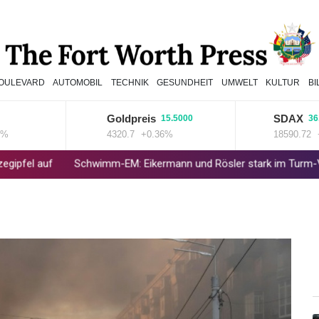
OULEVARD
AUTOMOBIL
TECHNIK
GESUNDHEIT
UMWELT
KULTUR
B
Goldpreis
SDAX
15.5000
36.810
4320.7
+0.36%
18590.72
+0.2
f
Schwimm-EM: Eikermann und Rösler stark im Turm-Vorkampf