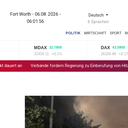
Fort Worth - 06.08. 2026 -
Deutsch
06:01:56
6 Sprachen
POLITIK
WIRTSCHAFT
SPORT
B
MDAX
DAX
32.7800
43.5900
32459.11
+0.1%
26169.89
+0.17%
n
Verbände fordern Regierung zu Einberufung von Hitzegipfel au