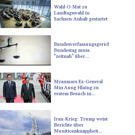
BRL 5.122797
Wahl-O-Mat zu
Landtagswahl in
BSD 0.998525
Sachsen-Anhalt gestartet
BTN 94.928527
BWP 13.540594
BYN 2.95324
BYR 19600
Bundesverfassungsgericht:
BZD 2.008246
Bundestag muss
"zeitnah" über
CAD 1.401015
Wahleinsprüche
CDF 2261.000165
entscheiden
CHF 0.808765
CLF 0.023148
Myanmars Ex-General
CLP 914.019832
Min Aung Hlaing zu
CNY 6.7502
erstem Besuch in
Thailand als Präsident
CNH 6.749855
COP 3182.61
CRC 452.79721
Iran-Krieg: Trump weist
CUC 1
Berichte über
CUP 26.5
Munitionsknappheit