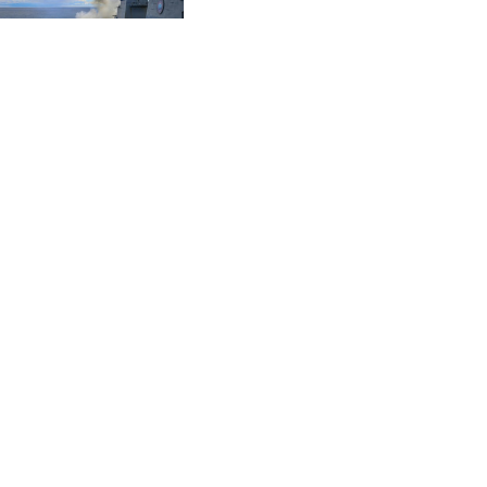
CVE 95.41136
zurück
CZK 20.9519
DJF 177.80489
DKK 6.47728
DOP 58.232602
DZD 132.972023
EGP 49.759399
ERN 15
ETB 161.161277
EUR 0.86649
FJD 2.21245
FKP 0.742819
GBP 0.742875
GEL 2.615019
GGP 0.742819
GHS 11.707393
GIP 0.742819
GMD 73.497057
GNF 8770.290382