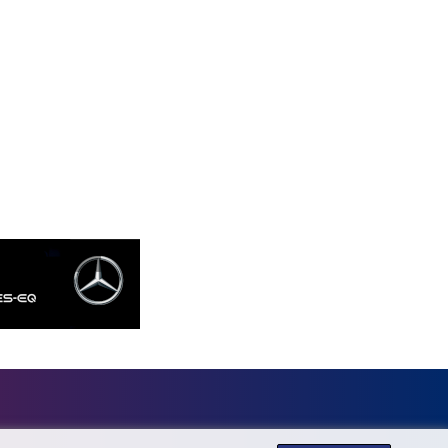
GTQ 7.616295
GYD 208.881351
HKD 7.84402
HNL 26.762769
HRK 6.527596
HTG 130.551217
HUF 314.671499
IDR 17919
ILS 3.013097
IMP 0.742819
INR 95.166602
IQD 1308.066714
IRR 1374799.999792
ISK 122.879887
JEP 0.742819
JMD 158.672337
JOD 0.708983
JPY 157.844499
KES 129.40123