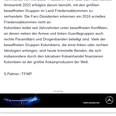
JOD 0.709002
Amtsantritt 2022 erfolglos darum bemüht, mit den größten
JPY 158.375042
bewaffneten Gruppen im Land Friedensabkommen zu
KES 128.597147
verhandeln. Die Farc-Dissidenten erkennen ein 2016 erzieltes
KGS 87.450232
Friedensabkommen nicht an.
KHR
Kolumbien leidet seit Jahrzehnten unter bewaffneten Konflikten,
4053.492944
an denen neben der Armee und linken Guerillagruppen auch
KMF 426.999755
rechte Paramilitärs und Drogenbanden beteiligt sind. Viele der
KRW
bewaffneten Gruppen Kolumbiens, die einst linken oder rechten
1423.539829
Ideologien anhingen, sind heute kriminelle Banden, die sich
KWD 0.30966
insbesondere durch den lukrativen Kokainhandel finanzieren.
KYD 0.833171
Kolumbien ist der größte Kokainproduzent der Welt.
KZT 468.495939
LAK
S.Palmer--TFWP
22589.41952
LBP
89528.70601
Anzeige
LKR 335.825291
LRD 180.459725
LSL 16.307022
LTL 2.95274
LVL 0.60489