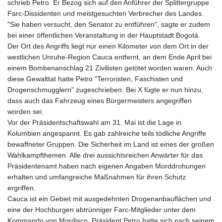
schrieb Petro. Er Bezog sich auf den Anführer der Splittergruppe
GNF
Farc-Dissidenten und meistgesuchten Verbrecher des Landes.
8780.000133
"Sie haben versucht, den Senator zu entführen", sagte er zudem
GTQ 7.628337
bei einer öffentlichen Veranstaltung in der Hauptstadt Bogotá.
GYD 209.158083
Der Ort des Angriffs liegt nur einen Kilometer von dem Ort in der
HKD 7.844899
westlichen Unruhe-Region Cauca entfernt, an dem Ende April bei
HNL 26.796086
einem Bombenanschlag 21 Zivilisten getötet worden waren. Auch
HRK 6.539502
diese Gewalttat hatte Petro "Terroristen, Faschisten und
HTG 130.718954
Drogenschmugglern" zugeschrieben. Bei X fügte er nun hinzu,
HUF 316.379501
dass auch das Fahrzeug eines Bürgermeisters angegriffen
IDR 17916
worden sei.
ILS 3.007703
Vor der Präsidentschaftswahl am 31. Mai ist die Lage in
IMP 0.742819
Kolumbien angespannt. Es gab zahlreiche teils tödliche Angriffe
INR 95.281598
bewaffneter Gruppen. Die Sicherheit im Land ist eines der großen
IQD
Wahlkampfthemen. Alle drei aussichtsreichen Anwärter für das
1309.701703
Präsidentenamt haben nach eigenen Angaben Morddrohungen
IRR
erhalten und umfangreiche Maßnahmen für ihren Schutz
1374850.000022
ergriffen.
ISK 123.570623
Cauca ist ein Gebiet mit ausgedehnten Drogenanbauflächen und
JEP 0.742819
eine der Hochburgen abtrünniger Farc-Mitglieder unter dem
JMD 158.474679
Kommando von Mordisco. Präsident Petro hatte sich nach seinem