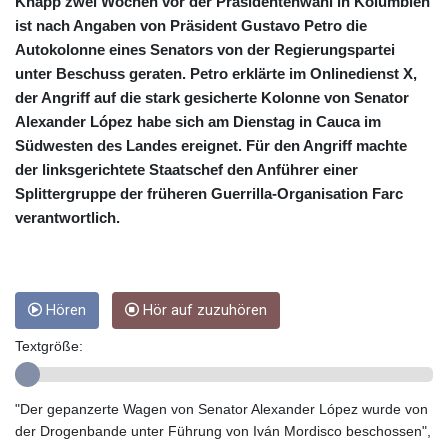
CRC 454.762008
Knapp zwei Wochen vor der Präsidentenwahl in Kolumbien
CUC 1
ist nach Angaben von Präsident Gustavo Petro die
CUP 26.5
Autokolonne eines Senators von der Regierungspartei
CVE 96.14969
unter Beschuss geraten. Petro erklärte im Onlinedienst X,
CZK 21.035899
der Angriff auf die stark gesicherte Kolonne von Senator
DJF 177.720456
Alexander López habe sich am Dienstag in Cauca im
DKK 6.48701
Südwesten des Landes ereignet. Für den Angriff machte
DOP 58.298469
der linksgerichtete Staatschef den Anführer einer
DZD 133.075044
Splittergruppe der früheren Guerrilla-Organisation Farc
EGP 49.688965
verantwortlich.
ERN 15
ETB 161.364703
EUR 0.867798
FJD 2.21445
FKP 0.742819
Hören
Hör auf zuzuhören
GBP 0.743055
Textgröße:
GEL 2.61501
GGP 0.742819
GHS 11.735027
"Der gepanzerte Wagen von Senator Alexander López wurde von
GIP 0.742819
der Drogenbande unter Führung von Iván Mordisco beschossen",
GMD 73.999849