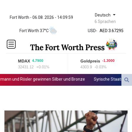
Deutsch
Fort Worth - 06.08. 2026 - 14:09:59
ZWL 321.999592
6 Sprachen
AED 3.67295
Fort Worth 37°C
USD
-
AED 3.67295
AFN 65.
ALL 80.778943
AMD
366.250523
MDAX
Goldpreis
4.7900
-1.3000
AOA
32431.12
+0.01%
4303.9
-0.03%
917.999617
ARS
 und Rösler gewinnen Silber und Bronze
Syrische Staatsmedien:
1499.750797
AUD 1.42165
AWG 1.8
AZN 1.702368
BAM 1.694243
BBD 2.013626
BDT 123.754743
BHD 0.37711