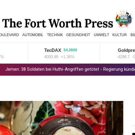
OULEVARD
AUTOMOBIL
TECHNIK
GESUNDHEIT
UMWELT
KULTUR
B
TecDAX
Goldpreis
54.2600
-0
4000.99
+1.36%
4298.7
-0.02%
 Soldaten bei Huthi-Angriffen getötet - Regierung kündigt Vergeltun