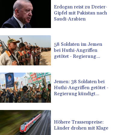
BRL 5.1183
Erdogan reist zu Dreier-
Gipfel mit Pakistan nach
BSD 0.999753
Saudi-Arabien
BTN 95.145446
BWP 13.521485
BYN 2.960018
BYR 19600
58 Soldaten im Jemen
BZD 2.010681
bei Huthi-Angriffen
getötet - Regierung
CAD 1.401535
kündigt Vergeltung an
CDF 2259.999807
CHF 0.812225
CLF 0.023191
Jemen: 38 Soldaten bei
CLP 915.73976
Huthi-Angriffen getötet -
CNY 6.74905
Regierung kündigt
Vergeltung an
CNH 6.748385
COP 3160.03
CRC 454.762008
Höhere Trassenpreise:
CUC 1
Länder drohen mit Klage
CUP 26.5