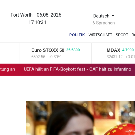
Fort Worth - 06.08. 2026 -
Deutsch
17:10:31
6 Sprachen
POLITIK
WIRTSCHAFT
SPORT
B
Euro STOXX 50
MDAX
25.5800
4.7900
6502.56
+0.39%
32431.12
+0.01%
UEFA hält an FIFA-Boykott fest - CAF hält zu Infantino
Jemen: 38