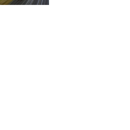
CVE 96.14969
CZK 21.035899
DJF 177.720456
DKK 6.48701
DOP 58.298469
DZD 133.075044
EGP 49.688965
ERN 15
ETB 161.364703
EUR 0.867798
FJD 2.21445
FKP 0.742819
GBP 0.743055
GEL 2.61501
GGP 0.742819
GHS 11.735027
GIP 0.742819
GMD 73.999849
GNF 8780.000133