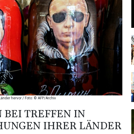
Länder hervor / Foto: © AFP/Archiv
 BEI TREFFEN IN
EHUNGEN IHRER LÄNDER