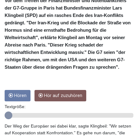
CRC 454.53954
Vor dem Treffen der Finanzminister und Notenbankchefs
CUC 1
der G7-Gruppe in Paris hat Bundesfinanzminister Lars
CUP 26.5
Klingbeil (SPD) auf ein rasches Ende des Iran-Konflikts
CVE 95.649308
gedrängt. "Der Iran-Krieg und die Blockade der Straße von
CZK 21.032496
Hormus sind eine ernsthafte Bedrohung für die
DJF 178.055931
Weltwirtschaft", erklärte Klingbeil am Montag vor seiner
DKK 6.480765
Abreise nach Paris. "Dieser Krieg schadet der
DOP 58.368898
wirtschaftlichen Entwicklung massiv." Die G7 seien "der
DZD 133.036949
richtige Rahmen, um mit den USA und den weiteren G7-
EGP 49.778797
Staaten über diese drängenden Fragen zu sprechen".
ERN 15
ETB 161.383609
EUR 0.86693
FJD 2.21395
FKP 0.743241
Hören
Hör auf zuzuhören
GBP 0.743525
Textgröße:
GEL 2.614999
GGP 0.743241
GHS 11.733937
Der Weg der Europäer sei dabei klar, sagte Klingbeil: "Wir setzen
GIP 0.743241
auf Kooperation statt Konfrontation." Es gehe nun darum, "die
GMD 73.99976