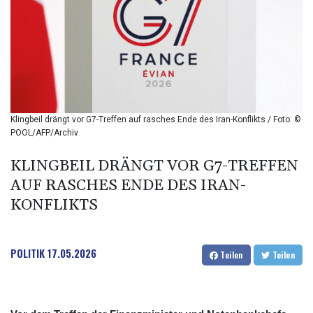
BIF 2993.650463
BMD 1
BND 1.281271
BOB 11.884005
BRL 5.099202
BSD 0.999879
BTN 95.145572
BWP 13.496235
Klingbeil drängt vor G7-Treffen auf rasches Ende des Iran-Konflikts / Foto: ©
BYN 2.977343
POOL/AFP/Archiv
BYR 19600
BZD 2.010921
KLINGBEIL DRÄNGT VOR G7-TREFFEN
CAD 1.400935
AUF RASCHES ENDE DES IRAN-
CDF
KONFLIKTS
2259.999914
CHF 0.810275
CLF 0.023176
POLITIK
17.05.2026
CLP 915.120204
Teilen
Teilen
CNY 6.74905
CNH 6.74693
COP 3162.97