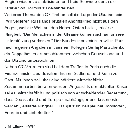
Region wieder zu stabilisieren und freie Seewege durch die
GNF
Straße von Hormus zu gewährleisten".
8782.057677
Weiteres Thema des G7-Treffen soll die Lage der Ukraine sein.
GTQ 7.628986
"Wir verlieren Russlands brutalen Angriffskrieg nicht aus den
GYD 209.187745
Augen, weil die Welt auf den Nahen Osten blickt", erklärte
HKD 7.84493
Klingbeil. "Die Menschen in der Ukraine können sich auf unsere
HNL 26.799903
Unterstützung verlassen." Der Bundesfinanzminister will in Paris
HRK 6.5335
nach eigenen Angaben mit seinem Kollegen Serhij Martschenko
HTG 130.738004
ein Doppelbesteuerungsabkommen zwischen Deutschland und
HUF 315.983502
der Ukraine unterzeichnen.
IDR 17848
Neben G7-Vertretern sind bei dem Treffen in Paris auch die
ILS 3.00202
Finanzminister aus Brasilien, Indien, Südkorea und Kenia zu
IMP 0.743241
Gast. Mit ihnen soll über eine stärkere wirtschaftliche
INR 95.21305
Zusammenarbeit beraten werden. Angesichts der aktuellen Krisen
IQD 1309.80882
sei es "wirtschaftlich und politisch von entscheidender Bedeutung,
IRR
dass Deutschland und Europa unabhängiger und krisenfester
1374849.999605
werden", erklärte Klingbeil. "Das gilt zum Beispiel bei Rohstoffen,
ISK 123.620252
Energie und Lieferketten."
JEP 0.743241
JMD 158.790465
J.M.Ellis--TFWP
JOD 0.709004