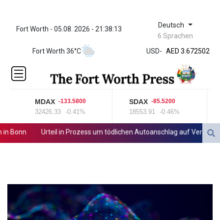
Deutsch
Fort Worth - 05.08. 2026 - 21:38:13
ZWL 321.999592
6 Sprachen
AED 3.672502
Fort Worth 36°C
USD
-
AED 3.672502
AFN 66.
ALL 80.697151
AMD
366.140164
MDAX
SDAX
-133.5800
-85.5200
AOA
32426.33
-0.41%
18553.91
-0.46%
918.000215
ARS
 Bonn
Urteil in Prozess um tödlichen Autoanschlag auf Verdi-Demo
1496.239599
AUD 1.41677
AWG 1.8025
AZN 1.698216
BAM 1.693949
BBD 2.013026
BDT 123.715983
BHD 0.377097