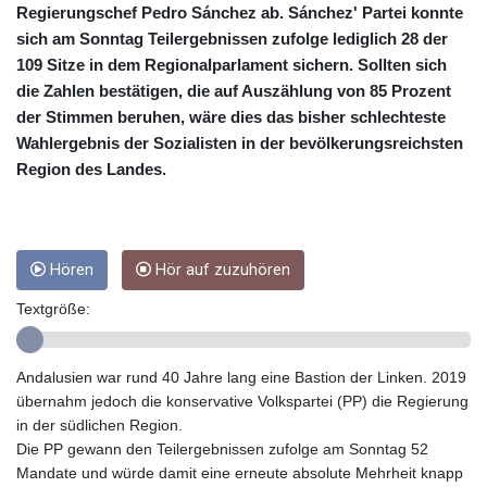
CRC 453.238407
Regierungschef Pedro Sánchez ab. Sánchez' Partei konnte
CUC 1
sich am Sonntag Teilergebnissen zufolge lediglich 28 der
CUP 26.5
109 Sitze in dem Regionalparlament sichern. Sollten sich
CVE 95.720523
die Zahlen bestätigen, die auf Auszählung von 85 Prozent
CZK 20.93075
der Stimmen beruhen, wäre dies das bisher schlechteste
DJF 177.719659
Wahlergebnis der Sozialisten in der bevölkerungsreichsten
DKK 6.46924
DOP 58.250135
Region des Landes.
DZD 132.812703
EGP 49.803198
ERN 15
ETB 159.950237
Hören
Hör auf zuzuhören
EUR 0.865398
Textgröße:
FJD 2.210021
FKP 0.743223
GBP 0.742525
Andalusien war rund 40 Jahre lang eine Bastion der Linken. 2019
GEL 2.614953
übernahm jedoch die konservative Volkspartei (PP) die Regierung
GGP 0.743223
in der südlichen Region.
GHS 11.724975
Die PP gewann den Teilergebnissen zufolge am Sonntag 52
GIP 0.743223
Mandate und würde damit eine erneute absolute Mehrheit knapp
GMD 73.497329