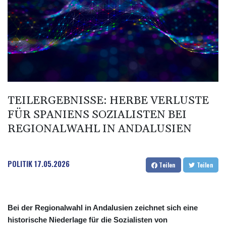
BIF 2992.5
BMD 1
BND 1.281592
BOB 12.13835
BRL 5.139397
BSD 0.999498
BTN 95.018556
BWP 13.553788
BYN 2.956053
TEILERGEBNISSE: HERBE VERLUSTE
BYR 19600
FÜR SPANIENS SOZIALISTEN BEI
BZD 2.010125
CAD 1.400885
REGIONALWAHL IN ANDALUSIEN
CDF
2260.999695
CHF 0.806745
POLITIK
17.05.2026
Teilen
Teilen
CLF 0.023148
CLP 914.019672
CNY 6.749884
CNH 6.747135
Bei der Regionalwahl in Andalusien zeichnet sich eine
COP 3182.69
historische Niederlage für die Sozialisten von