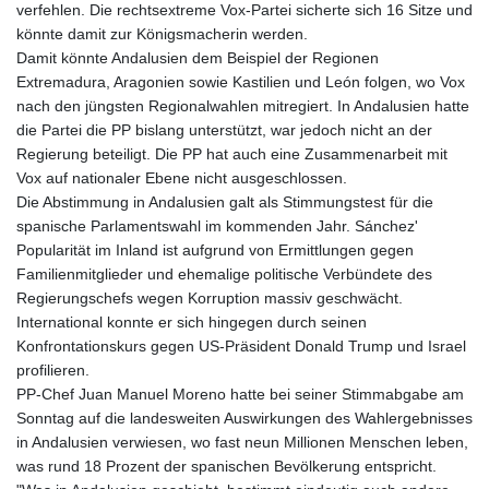
verfehlen. Die rechtsextreme Vox-Partei sicherte sich 16 Sitze und
GNF
könnte damit zur Königsmacherin werden.
8782.501597
Damit könnte Andalusien dem Beispiel der Regionen
GTQ 7.623551
Extremadura, Aragonien sowie Kastilien und León folgen, wo Vox
GYD 209.07221
nach den jüngsten Regionalwahlen mitregiert. In Andalusien hatte
HKD 7.843535
die Partei die PP bislang unterstützt, war jedoch nicht an der
HNL 26.859789
Regierung beteiligt. Die PP hat auch eine Zusammenarbeit mit
HRK 6.5197
Vox auf nationaler Ebene nicht ausgeschlossen.
HTG 130.679554
Die Abstimmung in Andalusien galt als Stimmungstest für die
HUF 313.14602
spanische Parlamentswahl im kommenden Jahr. Sánchez'
IDR 17879
Popularität im Inland ist aufgrund von Ermittlungen gegen
ILS 3.00375
Familienmitglieder und ehemalige politische Verbündete des
IMP 0.743223
Regierungschefs wegen Korruption massiv geschwächt.
INR 95.07895
International konnte er sich hingegen durch seinen
IQD 1310.5
Konfrontationskurs gegen US-Präsident Donald Trump und Israel
IRR
profilieren.
1374799.999856
PP-Chef Juan Manuel Moreno hatte bei seiner Stimmabgabe am
ISK 122.720325
Sonntag auf die landesweiten Auswirkungen des Wahlergebnisses
JEP 0.743223
in Andalusien verwiesen, wo fast neun Millionen Menschen leben,
JMD 158.828319
was rund 18 Prozent der spanischen Bevölkerung entspricht.
JOD 0.708998