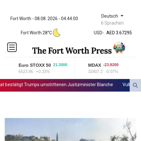
Deutsch
Fort Worth - 08.08. 2026 - 04:44:00
ZWL 321.999592
6 Sprachen
AED 3.67295
Fort Worth 28°C
USD
-
AED 3.67295
AFN 66.
ALL 80.603989
AMD
366.170403
Euro STOXX 50
MDAX
21.3000
-23.9200
AOA
6523.86
+0.33%
32407.2
-0.07%
917.000367
ARS
stätigt Trumps umstrittenen Justizminister Blanche
Vulkan Ätna a
1491.937904
AUD 1.414627
AWG 1.80125
AZN 1.70397
BAM 1.696506
BBD 2.013896
BDT 123.776354
BHD 0.377104