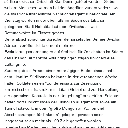
südlibanesischen Ortschaft Kfar Dunin getötet worden. Sieben
8775.000355
weitere Menschen wurden bei den Angriffen zudem verletzt, wie
GTQ 7.628986
die staatliche libanesische Nachrichtenagentur berichtete. Am
GYD 209.187745
Dienstag wurden in der ebenfalls im Süden des Libanon
HKD 7.84315
gelegenen Stadt Nabatäa laut dem Zivilschutz zwei
HNL 26.880388
Rettungskräfte im Einsatz getötet.
HRK 6.518804
Der arabischsprachige Sprecher der israelischen Armee, Avichai
HTG 130.738004
Adraee, veröffentlichte erneut mehrere
HUF 314.060388
Evakuierungsanordnungen auf Arabisch für Ortschaften im Süden
IDR 17801
des Libanon. Auf solche Ankündigungen folgen üblicherweise
ILS 2.99985
Luftangriffe.
IMP 0.740916
Zudem gab die Armee einen mehrtägigen Bodeneinsatz nahe
INR 95.13785
dem Litani im Südlibanon bekannt. In der vergangenen Woche
IQD 1310.5
hätten Soldaten einen "Sondereinsatz zur Beseitigung
IRR
terroristischer Infrastruktur im Litani-Gebiet und zur Herstellung
1375550.000352
der operativen Kontrolle in der Umgebung" ausgeführt. Soldaten
ISK 123.340386
hätten dort Einrichtungen der Hisbollah ausgemacht sowie ein
JEP 0.740916
Tunnelnetzwerk, in dem "große Mengen an Waffen und
JMD 158.790465
Abschussrampen für Raketen" gelagert gewesen seien.
JOD 0.70904
Insgesamt seien mehr als 100 Ziele getroffen worden.
JPY 157.80604
Israelischen Medienberichten zufolge überquerten Soldaten den