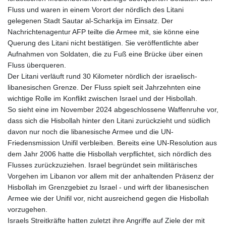
KES 128.780385
Fluss und waren in einem Vorort der nördlich des Litani
KGS 87.450384
gelegenen Stadt Sautar al-Scharkija im Einsatz. Der
KHR
Nachrichtenagentur AFP teilte die Armee mit, sie könne eine
4052.503796
Querung des Litani nicht bestätigen. Sie veröffentlichte aber
KMF 426.00035
Aufnahmen von Soldaten, die zu Fuß eine Brücke über einen
KRW
Fluss überqueren.
1407.890383
Der Litani verläuft rund 30 Kilometer nördlich der israelisch-
KWD 0.30866
libanesischen Grenze. Der Fluss spielt seit Jahrzehnten eine
KYD 0.833247
wichtige Rolle im Konflikt zwischen Israel und der Hisbollah.
KZT 468.616634
So sieht eine im November 2024 abgeschlossene Waffenruhe vor,
LAK
dass sich die Hisbollah hinter den Litani zurückzieht und südlich
22582.503779
davon nur noch die libanesische Armee und die UN-
LBP
Friedensmission Unifil verbleiben. Bereits eine UN-Resolution aus
89550.000349
dem Jahr 2006 hatte die Hisbollah verpflichtet, sich nördlich des
LKR 335.380452
Flusses zurückzuziehen. Israel begründet sein militärisches
LRD 181.550382
Vorgehen im Libanon vor allem mit der anhaltenden Präsenz der
LSL 16.130381
Hisbollah im Grenzgebiet zu Israel - und wirft der libanesischen
LTL 2.95274
Armee wie der Unifil vor, nicht ausreichend gegen die Hisbollah
LVL 0.60489
vorzugehen.
LYD 6.365039
Israels Streitkräfte hatten zuletzt ihre Angriffe auf Ziele der mit
MAD 9.305039