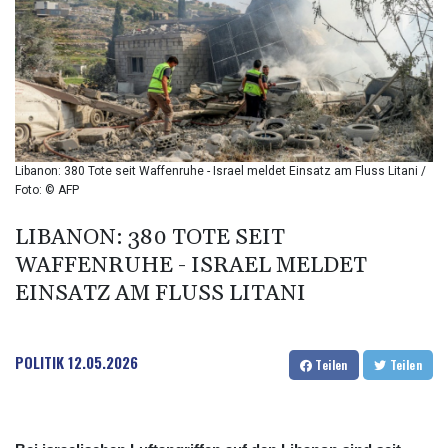
BIF 2987.5
BMD 1
BND 1.281271
BOB 11.884005
BRL 5.083304
BSD 0.999879
BTN 95.145572
BWP 13.496235
Libanon: 380 Tote seit Waffenruhe - Israel meldet Einsatz am Fluss Litani /
BYN 2.977343
Foto: © AFP
BYR 19600
BZD 2.010921
LIBANON: 380 TOTE SEIT
CAD 1.39555
WAFFENRUHE - ISRAEL MELDET
CDF 2262.50392
EINSATZ AM FLUSS LITANI
CHF 0.80802
CLF 0.023137
CLP 913.560396
POLITIK
12.05.2026
CNY 6.747604
Teilen
Teilen
CNH 6.743285
COP 3157.16
CRC 454.53954