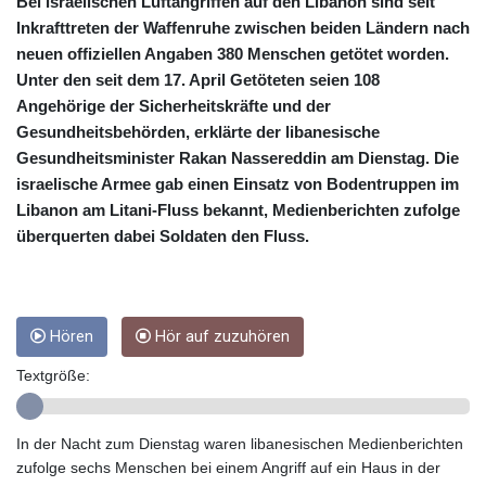
CUC 1
Bei israelischen Luftangriffen auf den Libanon sind seit
CUP 26.5
Inkrafttreten der Waffenruhe zwischen beiden Ländern nach
CVE 95.703894
neuen offiziellen Angaben 380 Menschen getötet worden.
CZK 20.982104
Unter den seit dem 17. April Getöteten seien 108
DJF 177.720393
Angehörige der Sicherheitskräfte und der
DKK 6.46804
Gesundheitsbehörden, erklärte der libanesische
DOP 58.250393
Gesundheitsminister Rakan Nassereddin am Dienstag. Die
DZD 132.93304
israelische Armee gab einen Einsatz von Bodentruppen im
EGP 49.555853
Libanon am Litani-Fluss bekannt, Medienberichten zufolge
ERN 15
überquerten dabei Soldaten den Fluss.
ETB 160.000358
EUR 0.86495
FJD 2.20855
FKP 0.740916
GBP 0.741235
Hören
Hör auf zuzuhören
GEL 2.610391
Textgröße:
GGP 0.740916
GHS 11.76039
GIP 0.740916
In der Nacht zum Dienstag waren libanesischen Medienberichten
GMD 73.503851
zufolge sechs Menschen bei einem Angriff auf ein Haus in der
GNF