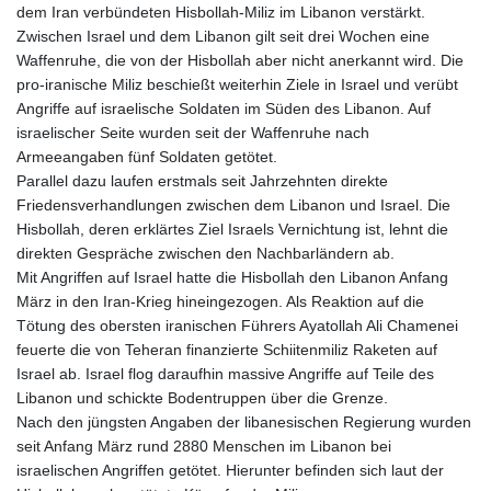
dem Iran verbündeten Hisbollah-Miliz im Libanon verstärkt.
MDL 17.387495
Zwischen Israel und dem Libanon gilt seit drei Wochen eine
MGA
Waffenruhe, die von der Hisbollah aber nicht anerkannt wird. Die
4310.000347
pro-iranische Miliz beschießt weiterhin Ziele in Israel und verübt
MKD 53.374161
Angriffe auf israelische Soldaten im Süden des Libanon. Auf
MMK
israelischer Seite wurden seit der Waffenruhe nach
2099.750695
Armeeangaben fünf Soldaten getötet.
MNT
Parallel dazu laufen erstmals seit Jahrzehnten direkte
3597.347644
Friedensverhandlungen zwischen dem Libanon und Israel. Die
MOP 8.079926
Hisbollah, deren erklärtes Ziel Israels Vernichtung ist, lehnt die
MRU 40.090379
direkten Gespräche zwischen den Nachbarländern ab.
MUR 47.050378
Mit Angriffen auf Israel hatte die Hisbollah den Libanon Anfang
MVR 15.450378
März in den Iran-Krieg hineingezogen. Als Reaktion auf die
MWK
Tötung des obersten iranischen Führers Ayatollah Ali Chamenei
1737.000345
feuerte die von Teheran finanzierte Schiitenmiliz Raketen auf
MXN 17.136204
Israel ab. Israel flog daraufhin massive Angriffe auf Teile des
MYR 4.090104
Libanon und schickte Bodentruppen über die Grenze.
MZN 63.905039
Nach den jüngsten Angaben der libanesischen Regierung wurden
NAD 16.250377
seit Anfang März rund 2880 Menschen im Libanon bei
NGN
israelischen Angriffen getötet. Hierunter befinden sich laut der
1364.860377