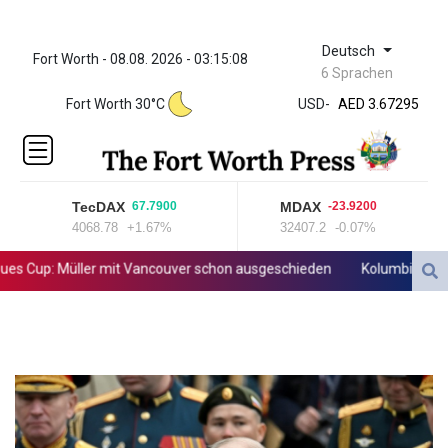
Deutsch
Fort Worth - 08.08. 2026 - 03:15:08
ZWL 321.999592
6 Sprachen
AED 3.67295
Fort Worth 30°C
USD
-
AED 3.67295
AFN 66.
ALL 80.603989
AMD
366.170403
TecDAX
MDAX
67.7900
-23.9200
AOA
4068.78
+1.67%
32407.2
-0.07%
917.000367
ARS
Cup: Müller mit Vancouver schon ausgeschieden
Kolumbiens neuer 
1491.937904
AUD 1.414627
AWG 1.80125
AZN 1.70397
BAM 1.696506
BBD 2.013896
BDT 123.776354
BHD 0.377104