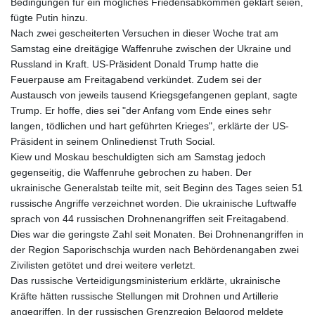
Bedingungen für ein mögliches Friedensabkommen geklärt seien,
KES 128.780385
fügte Putin hinzu.
KGS 87.450384
Nach zwei gescheiterten Versuchen in dieser Woche trat am
KHR
Samstag eine dreitägige Waffenruhe zwischen der Ukraine und
4052.503796
Russland in Kraft. US-Präsident Donald Trump hatte die
KMF 426.00035
Feuerpause am Freitagabend verkündet. Zudem sei der
KRW
Austausch von jeweils tausend Kriegsgefangenen geplant, sagte
1407.890383
Trump. Er hoffe, dies sei "der Anfang vom Ende eines sehr
KWD 0.30866
langen, tödlichen und hart geführten Krieges", erklärte der US-
KYD 0.833247
Präsident in seinem Onlinedienst Truth Social.
KZT 468.616634
Kiew und Moskau beschuldigten sich am Samstag jedoch
LAK
gegenseitig, die Waffenruhe gebrochen zu haben. Der
22582.503779
ukrainische Generalstab teilte mit, seit Beginn des Tages seien 51
LBP
russische Angriffe verzeichnet worden. Die ukrainische Luftwaffe
89550.000349
sprach von 44 russischen Drohnenangriffen seit Freitagabend.
LKR 335.380452
Dies war die geringste Zahl seit Monaten. Bei Drohnenangriffen in
LRD 181.550382
der Region Saporischschja wurden nach Behördenangaben zwei
LSL 16.130381
Zivilisten getötet und drei weitere verletzt.
LTL 2.95274
Das russische Verteidigungsministerium erklärte, ukrainische
LVL 0.60489
Kräfte hätten russische Stellungen mit Drohnen und Artillerie
LYD 6.365039
angegriffen. In der russischen Grenzregion Belgorod meldete
MAD 9.305039