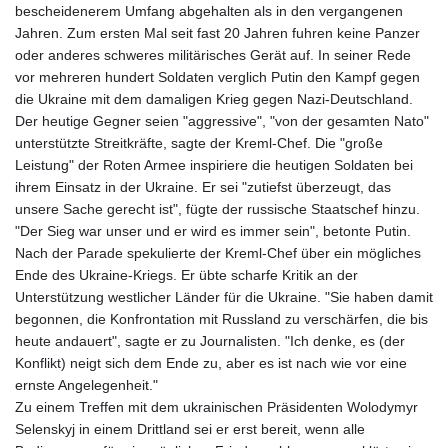
bescheidenerem Umfang abgehalten als in den vergangenen
8775.000355
Jahren. Zum ersten Mal seit fast 20 Jahren fuhren keine Panzer
GTQ 7.628986
oder anderes schweres militärisches Gerät auf. In seiner Rede
GYD 209.187745
vor mehreren hundert Soldaten verglich Putin den Kampf gegen
HKD 7.84315
die Ukraine mit dem damaligen Krieg gegen Nazi-Deutschland.
HNL 26.880388
Der heutige Gegner seien "aggressive", "von der gesamten Nato"
HRK 6.518804
unterstützte Streitkräfte, sagte der Kreml-Chef. Die "große
HTG 130.738004
Leistung" der Roten Armee inspiriere die heutigen Soldaten bei
HUF 314.060388
ihrem Einsatz in der Ukraine. Er sei "zutiefst überzeugt, das
IDR 17801
unsere Sache gerecht ist", fügte der russische Staatschef hinzu.
ILS 2.99985
"Der Sieg war unser und er wird es immer sein", betonte Putin.
IMP 0.740916
Nach der Parade spekulierte der Kreml-Chef über ein mögliches
INR 95.13785
Ende des Ukraine-Kriegs. Er übte scharfe Kritik an der
IQD 1310.5
Unterstützung westlicher Länder für die Ukraine. "Sie haben damit
IRR
begonnen, die Konfrontation mit Russland zu verschärfen, die bis
1375550.000352
heute andauert", sagte er zu Journalisten. "Ich denke, es (der
ISK 123.340386
Konflikt) neigt sich dem Ende zu, aber es ist nach wie vor eine
JEP 0.740916
ernste Angelegenheit."
JMD 158.790465
Zu einem Treffen mit dem ukrainischen Präsidenten Wolodymyr
JOD 0.70904
Selenskyj in einem Drittland sei er erst bereit, wenn alle
JPY 157.80604