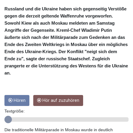
CUC 1
CUP 26.5
Russland und die Ukraine haben sich gegenseitig Verstöße
CVE 95.703894
gegen die derzeit geltende Waffenruhe vorgeworfen.
CZK 20.982104
Sowohl Kiew als auch Moskau meldeten am Samstag
DJF 177.720393
Angriffe der Gegenseite. Kreml-Chef Wladimir Putin
DKK 6.46804
äußerte sich nach der Militärparade zum Gedenken an das
DOP 58.250393
Ende des Zweiten Weltkriegs in Moskau über ein mögliches
DZD 132.93304
Ende des Ukraine-Kriegs. Der Konflikt "neigt sich dem
EGP 49.555853
Ende zu", sagte der russische Staatschef. Zugleich
ERN 15
ETB 160.000358
prangerte er die Unterstützung des Westens für die Ukraine
EUR 0.86495
an.
FJD 2.20855
FKP 0.740916
GBP 0.741235
GEL 2.610391
Hören
Hör auf zuzuhören
GGP 0.740916
Textgröße:
GHS 11.76039
GIP 0.740916
GMD 73.503851
Die traditionelle Militärparade in Moskau wurde in deutlich
GNF