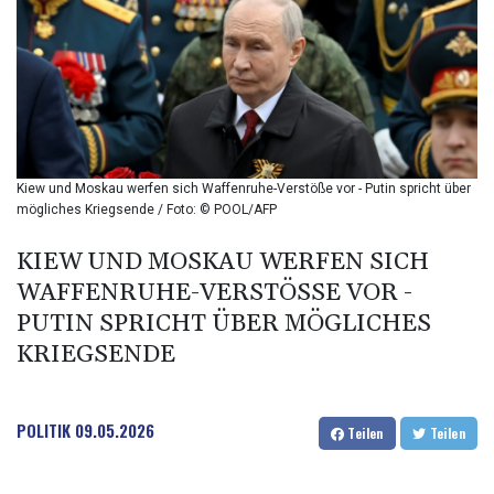
BIF 2987.5
BMD 1
BND 1.281271
BOB 11.884005
BRL 5.083304
BSD 0.999879
BTN 95.145572
BWP 13.496235
Kiew und Moskau werfen sich Waffenruhe-Verstöße vor - Putin spricht über
BYN 2.977343
mögliches Kriegsende / Foto: © POOL/AFP
BYR 19600
BZD 2.010921
KIEW UND MOSKAU WERFEN SICH
CAD 1.39555
WAFFENRUHE-VERSTÖSSE VOR - P
CDF 2262.50392
UTIN SPRICHT ÜBER MÖGLICHES K
CHF 0.80802
RIEGSENDE
CLF 0.023137
CLP 913.560396
CNY 6.747604
CNH 6.743285
POLITIK
09.05.2026
Teilen
Teilen
COP 3157.16
CRC 454.53954