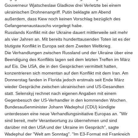
Gouverneur Wjatscheslaw Gladkow drei Verletzte bei einem
MDL 17.387495
ukrainischen Drohnenangriff. Putin beklagte am Abend
MGA
außerdem, dass Kiew noch keinen Vorschlag bezüglich des
4310.000347
Gefangenenaustauschs vorgelegt habe.
MKD 53.374161
Russlands Konflikt mit der Ukraine dauert mittlerweile seit mehr
MMK
als vier Jahren an. Mit bereits hunderttausenden Toten ist es der
2099.750695
blutigste Konflikt in Europa seit dem Zweiten Weltkrieg.
MNT
Die Verhandlungen zwischen Russland und der Ukraine über eine
3597.347644
Beendigung des Konflikts lagen seit dem letzten Treffen im März
MOP 8.079926
auf Eis. Die USA, die in den Gesprächen vermittelt hatten,
MRU 40.090379
konzentrieren sich momentan auf den Konflikt mit dem Iran. Am
MUR 47.050378
Donnerstag fanden in Florida jedoch erstmals seit Ende März
MVR 15.450378
wieder Gespräche zwischen ukrainischen und US-Gesandten
MWK
statt. Selenskyj rechnet nach eigenen Angaben mit einem
1737.000345
Gegenbesuch der US-Verhandler in den kommenden Wochen.
MXN 17.136204
Bundesaußenminister Johann Wadephul (CDU) kündigte
MYR 4.090104
unterdessen eine neue Verhandlungsinitiative Europas an. "Wir
MZN 63.905039
sind bereit, mehr Verantwortung zu übernehmen und sind
NAD 16.250377
darüber mit den USA und der Ukraine im Gespräch", sagte
NGN
Wadephul der "Welt am Sonntag". "Im E3-Format mit Frankreich
1364.860377