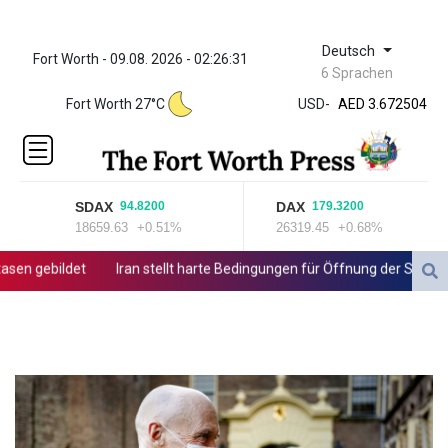
Deutsch
Fort Worth - 09.08. 2026 - 02:26:31
ZWL 321.999592
6 Sprachen
AED 3.672504
Fort Worth 27°C
USD
-
AED 3.672504
AFN 66.
ALL 80.629676
AMD
365.091035
SDAX
DAX
94.8200
179.3200
AOA
18659.63
+0.51%
26319.45
+0.68%
917.000367
ARS
en gebildet
Iran stellt harte Bedingungen für Öffnung der Straße v
1491.937897
AUD 1.417435
AWG 1.80125
AZN 1.70397
BAM 1.691649
BBD 2.00813
BDT 123.418242
BHD 0.375989