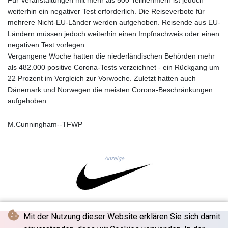
GNF
weiterhin ein negativer Test erforderlich. Die Reiseverbote für
8756.649224
mehrere Nicht-EU-Länder werden aufgehoben. Reisende aus EU-
GTQ 7.607144
Ländern müssen jedoch weiterhin einen Impfnachweis oder einen
GYD 208.588851
negativen Test vorlegen.
HKD 7.84315
Vergangene Woche hatten die niederländischen Behörden mehr
HNL 26.723176
als 482.000 positive Corona-Tests verzeichnet - ein Rückgang um
HRK 6.518804
22 Prozent im Vergleich zur Vorwoche. Zuletzt hatten auch
HTG 130.363707
Dänemark und Norwegen die meisten Corona-Beschränkungen
HUF 314.060388
aufgehoben.
IDR 17801
ILS 2.99985
M.Cunningham--TFWP
IMP 0.74148
INR 95.210504
IQD
Anzeige
1306.058902
IRR
1375550.000352
ISK 123.340386
JEP 0.74148
Mit der Nutzung dieser Website erklären Sie sich damit
JMD 158.335856