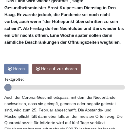
CRC 453.228387
"Das Land wird wieder geöffnet", sagte
CUC 1
Gesundheitsminister Ernst Kuipers am Dienstag in Den
CUP 26.5
Haag. Er warnte jedoch, die Pandemie sei noch nicht
CVE 95.372573
vorbei, auch wenn "der Höhepunkt überschritten zu sein
CZK 20.982104
scheint". Ab Freitag dürfen Nachtclubs und Bars wieder bis
DJF 177.546166
ein Uhr nachts öffnen. Eine Woche später sollen dann
DKK 6.46804
sämtliche Beschränkungen der Öffnungszeiten wegfallen.
DOP 58.20179
DZD 132.308956
EGP 49.631449
ERN 15
Hören
Hör auf zuzuhören
ETB 160.923669
EUR 0.86495
Textgröße:
FJD 2.20855
FKP 0.74148
GBP 0.742583
Auch der Corona-Gesundheitspass, mit dem die Niederländer
GEL 2.610391
nachweisen, dass sie geimpft, genesen oder negativ getestet
GGP 0.74148
sind, wird zum 25. Februar abgeschafft. Die Abstands- und
GHS 11.700039
Maskenpflicht fällt dann ebenfalls an den meisten Orten weg. Die
GIP 0.74148
Quarantänezeit für Infizierte wird auf fünf Tage verkürzt.
GMD 73.503851
Für Veranstaltungen mit mehr als 500 Teilnehmern ist jedoch