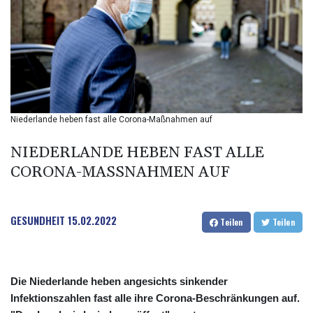
BIF 2985.079791
BMD 1
BND 1.277602
BOB 11.849673
BRL 5.083304
BSD 0.997016
BTN 94.875232
BWP 13.457596
Niederlande heben fast alle Corona-Maßnahmen auf
BYN 2.968819
BYR 19600
NIEDERLANDE HEBEN FAST ALLE
BZD 2.00519
CORONA-MASSNAHMEN AUF
CAD 1.39545
CDF 2262.50392
CHF 0.80949
GESUNDHEIT
15.02.2022
CLF 0.023206
Teilen
Teilen
CLP 913.315746
CNY 6.747604
CNH 6.743285
Die Niederlande heben angesichts sinkender
COP
Infektionszahlen fast alle ihre Corona-Beschränkungen auf.
3142.844787