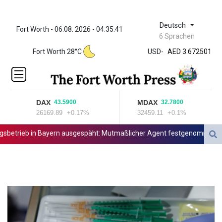
Deutsch
Fort Worth - 06.08. 2026 - 04:35:41
ZWL 321.999592
6 Sprachen
AED 3.672501
Fort Worth 28°C
USD
-
AED 3.672501
AFN 66.
ALL 80.712289
AMD
365.239513
DAX
MDAX
43.5900
32.7800
AOA 918.00027
26169.89
+0.17%
32459.11
+0.1%
ARS
1496.248502
trieb in Bayern ausgespäht: Mutmaßlicher Agent festgenommen
AUD 1.419406
AWG 1.8025
AZN 1.700866
BAM 1.692337
BBD 2.01111
BDT 123.598228
BHD 0.376567
BIF 2979.505838