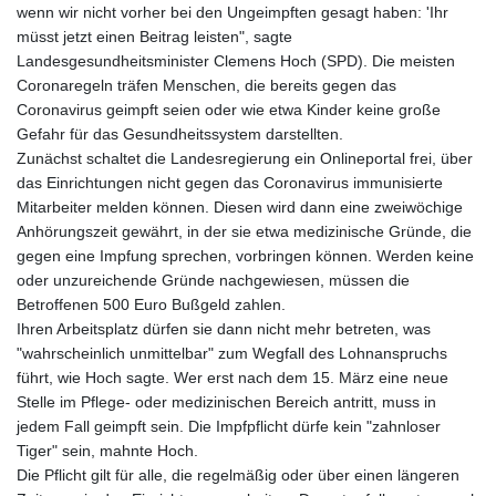
wenn wir nicht vorher bei den Ungeimpften gesagt haben: 'Ihr
8770.290382
müsst jetzt einen Beitrag leisten", sagte
GTQ 7.616295
Landesgesundheitsminister Clemens Hoch (SPD). Die meisten
GYD 208.881351
Coronaregeln träfen Menschen, die bereits gegen das
HKD 7.84372
Coronavirus geimpft seien oder wie etwa Kinder keine große
HNL 26.762769
Gefahr für das Gesundheitssystem darstellten.
HRK 6.523803
Zunächst schaltet die Landesregierung ein Onlineportal frei, über
HTG 130.551217
das Einrichtungen nicht gegen das Coronavirus immunisierte
HUF 313.870984
Mitarbeiter melden können. Diesen wird dann eine zweiwöchige
IDR 17907
Anhörungszeit gewährt, in der sie etwa medizinische Gründe, die
ILS 3.0115
gegen eine Impfung sprechen, vorbringen können. Werden keine
IMP 0.742819
oder unzureichende Gründe nachgewiesen, müssen die
INR 95.19655
Betroffenen 500 Euro Bußgeld zahlen.
IQD
Ihren Arbeitsplatz dürfen sie dann nicht mehr betreten, was
1308.066714
"wahrscheinlich unmittelbar" zum Wegfall des Lohnanspruchs
IRR
führt, wie Hoch sagte. Wer erst nach dem 15. März eine neue
1374799.999626
Stelle im Pflege- oder medizinischen Bereich antritt, muss in
ISK 122.78976
jedem Fall geimpft sein. Die Impfpflicht dürfe kein "zahnloser
JEP 0.742819
Tiger" sein, mahnte Hoch.
JMD 158.672337
Die Pflicht gilt für alle, die regelmäßig oder über einen längeren
JOD 0.708983