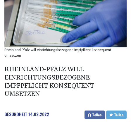
BMD 1
BND 1.280355
BOB 12.127059
BRL 5.121102
BSD 0.998525
BTN 94.928527
BWP 13.540594
BYN 2.95324
Rheinland-Pfalz will einrichtungsbezogene Impfpflicht konsequent
BYR 19600
umsetzen
BZD 2.008246
CAD 1.401165
RHEINLAND-PFALZ WILL
CDF
EINRICHTUNGSBEZOGENE
2261.000163
IMPFPFLICHT KONSEQUENT
CHF 0.807498
UMSETZEN
CLF 0.023148
CLP 914.020319
CNY 6.750205
CNH 6.748825
GESUNDHEIT
14.02.2022
Teilen
Teilen
COP 3182.69
CRC 452.79721