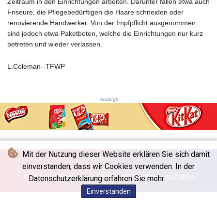
Zeitraum in den Einrichtungen arbeiten. Darunter fallen etwa auch
JPY 157.761501
Friseure, die Pflegebedürftigen die Haare schneiden oder
KES 129.397493
renovierende Handwerker. Von der Impfpflicht ausgenommen
KGS 87.45026
sind jedoch etwa Paketboten, welche die Einrichtungen nur kurz
KHR
betreten und wieder verlassen.
4046.845459
KMF 427.00012
L.Coleman--TFWP
KRW
1419.980153
KWD 0.30915
KYD 0.832154
Anzeige
KZT 468.574643
LAK
22572.089904
LBP
89416.880105
Mit der Nutzung dieser Website erklären Sie sich damit
LKR 335.026171
einverstanden, dass wir Cookies verwenden. In der
LRD 180.231552
© The Fort Worth Press - 2026 - Alle Rechte vorbehalten
Datenschutzerklärung erfahren Sie mehr.
LSL 16.381249
Einverstanden
LTL 2.95274
LVL 0.604891
LYD 6.355428