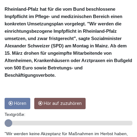
CUC 1
CUP 26.5
Rheinland-Pfalz hat für die vom Bund beschlossene
CVE 95.41136
Impfpflicht im Pflege- und medizinischen Bereich einen
CZK 20.95865
konkreten Umsetzungsplan vorgelegt. "Wir werden die
DJF 177.80489
einrichtungsbezogene Impfpflicht in Rheinland-Pfalz
DKK 6.47365
umsetzen, und zwar fristgerecht", sagte Sozialminister
DOP 58.232602
Alexander Schweizer (SPD) am Montag in Mainz. Ab dem
DZD 132.944019
15. März drohen für ungeimpfte Mitarbeitende von
EGP 49.775899
Altenheimen, Krankenhäusern oder Arztpraxen ein Bußgeld
ERN 15
ETB 161.161277
von 500 Euro sowie Betretungs- und
EUR 0.866017
Beschäftigungsverbote.
FJD 2.211503
FKP 0.742819
GBP 0.742815
GEL 2.615015
Hören
Hör auf zuzuhören
GGP 0.742819
Textgröße:
GHS 11.707393
GIP 0.742819
GMD 73.496482
"Wir werden keine Akzeptanz für Maßnahmen im Herbst haben,
GNF