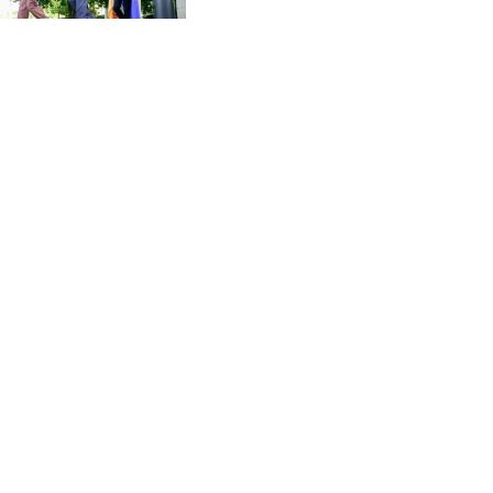
CVE 95.720523
Frei zum Chef
CZK 20.93075
DJF 177.719659
DKK 6.46924
DOP 58.250135
DZD 132.812703
EGP 49.803198
ERN 15
ETB 159.950237
EUR 0.865398
FJD 2.210021
FKP 0.743223
GBP 0.742525
GEL 2.614953
GGP 0.743223
GHS 11.724975
GIP 0.743223
GMD 73.497329
GNF 8782.501597