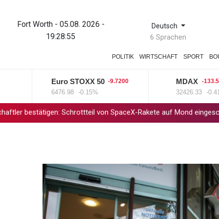
Fort Worth - 05.08. 2026 -
Deutsch
19:28:55
6 Sprachen
POLITIK
WIRTSCHAFT
SPORT
BO
Euro STOXX 50
MDAX
-9.7200
-133.5800
6476.98
-0.15%
32426.33
-0.41%
ätigen: Schrottteil von SpaceX-Rakete auf Mond eingeschlagen