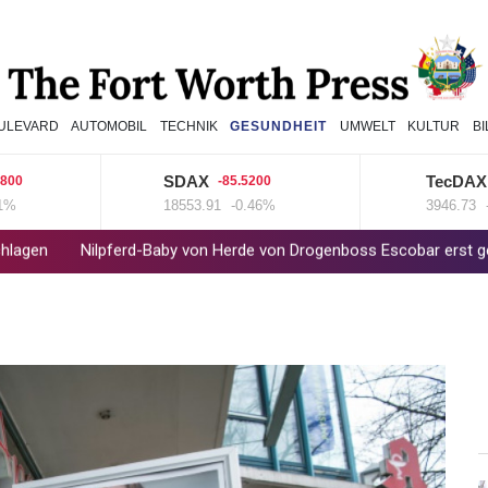
ULEVARD
AUTOMOBIL
TECHNIK
GESUNDHEIT
UMWELT
KULTUR
B
SDAX
TecDAX
-85.5200
-35.
18553.91
-0.46%
3946.73
-0.8
Nilpferd-Baby von Herde von Drogenboss Escobar erst gerettet und