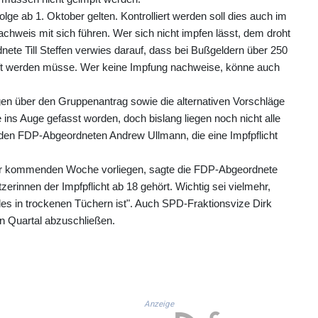
olge ab 1. Oktober gelten. Kontrolliert werden soll dies auch im
hweis mit sich führen. Wer sich nicht impfen lässt, dem droht
ete Till Steffen verwies darauf, dass bei Bußgeldern über 250
üft werden müsse. Wer keine Impfung nachweise, könne auch
gen über den Gruppenantrag sowie die alternativen Vorschläge
ns Auge gefasst worden, doch bislang liegen noch nicht alle
 den FDP-Abgeordneten Andrew Ullmann, die eine Impfpflicht
n der kommenden Woche vorliegen, sagte die FDP-Abgeordnete
innen der Impfpflicht ab 18 gehört. Wichtig sei vielmehr,
les in trockenen Tüchern ist". Auch SPD-Fraktionsvize Dirk
en Quartal abzuschließen.
Anzeige