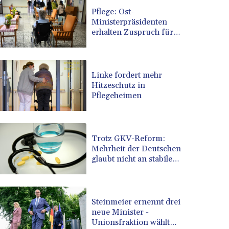
BRL 5.139397
Pflege: Ost-
Ministerpräsidenten
BSD 0.999498
erhalten Zuspruch für
BTN 95.018556
Kritik an geplanter
BWP 13.553788
Reform
BYN 2.956053
BYR 19600
Linke fordert mehr
BZD 2.010125
Hitzeschutz in
Pflegeheimen
CAD 1.400885
CDF 2260.999695
CHF 0.806745
CLF 0.023148
Trotz GKV-Reform:
CLP 914.019672
Mehrheit der Deutschen
CNY 6.749884
glaubt nicht an stabile
Beiträge
CNH 6.747135
COP 3182.69
CRC 453.238407
Steinmeier ernennt drei
CUC 1
neue Minister -
CUP 26.5
Unionsfraktion wählt