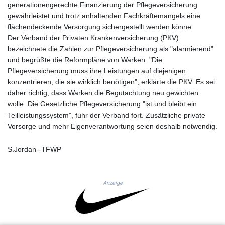
generationengerechte Finanzierung der Pflegeversicherung
KRW
gewährleistet und trotz anhaltenden Fachkräftemangels eine
1424.140286
flächendeckende Versorgung sichergestellt werden könne.
KWD 0.30966
Der Verband der Privaten Krankenversicherung (PKV)
KYD 0.833171
bezeichnete die Zahlen zur Pflegeversicherung als "alarmierend"
KZT
und begrüßte die Reformpläne von Warken. "Die
468.495939
Pflegeversicherung muss ihre Leistungen auf diejenigen
LAK
konzentrieren, die sie wirklich benötigen", erklärte die PKV. Es sei
22602.503172
daher richtig, dass Warken die Begutachtung neu gewichten
LBP
wolle. Die Gesetzliche Pflegeversicherung "ist und bleibt ein
89550.000065
Teilleistungssystem", fuhr der Verband fort. Zusätzliche private
LKR
Vorsorge und mehr Eigenverantwortung seien deshalb notwendig.
335.825291
LRD
S.Jordan--TFWP
181.625033
LSL 16.339942
LTL 2.95274
Anzeige
LVL 0.60489
LYD 6.36971
MAD 9.329497
MDL 17.39541