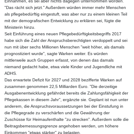
Einnahmen, es sei aber nichts dagegen unternommen worden.
FKP 0.742819
"Das rächt sich jetzt." Außerdem würden immer mehr Menschen
GBP 0.743335
als pflegebedürftig eingestuft, was aber nur zu einem kleinen Teil
GEL 2.615024
mit der demografischen Entwicklung zu erklären sei, fügte die
GGP 0.742819
Ministerin hinzu.
GHS 11.735003
Seit Einführung eines neuen Pflegebedürftigkeitsbegriffs 2017
GIP 0.742819
habe sich die Zahl der Anspruchsberechtigten verdoppelt und sei
GMD
nun mit über sechs Millionen Menschen "weit höher, als damals
74.000428
prognostiziert wurde", sagte Warken weiter. Es würden
GNF
mittlerweile auch Gruppen erfasst, von denen das damals
8780.000142
niemand gedacht habe, etwa viele Kinder und Jugendliche mit
GTQ 7.628337
ADHS.
GYD
Das erwartete Defizit für 2027 und 2028 bezifferte Warken auf
209.158083
zusammen genommen 22,5 Milliarden Euro. "Die derzeitige
HKD 7.84455
Ausgabenentwicklung gefährdet bereits die Zahlungsfähigkeit der
HNL 26.796086
Pflegekassen in diesem Jahr", ergänzte sie. Geplant ist nun unter
HRK 6.538298
anderem, die Anspruchsvoraussetzungen bei der Einstufung in
HTG
die Pflegegrade zu verschärfen und die Gewährung der
130.718954
Zuschüsse für Heimaufenthalte "zu strecken". Außerdem solle die
HUF
Beitragsbemessungsgrenze angehoben werden, um höhere
316.998001
Einkommen "etwas stärker" zu belasten.