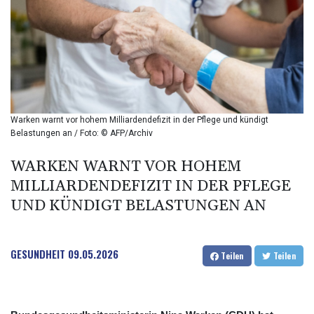
BHD 0.37711
BIF 2990
BMD 1
BND 1.281981
BOB 12.092258
BRL 5.1235
BSD 0.999753
BTN 95.145446
Warken warnt vor hohem Milliardendefizit in der Pflege und kündigt
BWP
Belastungen an / Foto: © AFP/Archiv
13.521485
BYN 2.960018
WARKEN WARNT VOR HOHEM
BYR 19600
MILLIARDENDEFIZIT IN DER PFLEGE
BZD 2.010681
UND KÜNDIGT BELASTUNGEN AN
CAD 1.401435
CDF
2260.00015
GESUNDHEIT
09.05.2026
CHF 0.812655
Teilen
Teilen
CLF 0.023195
CLP
915.880427