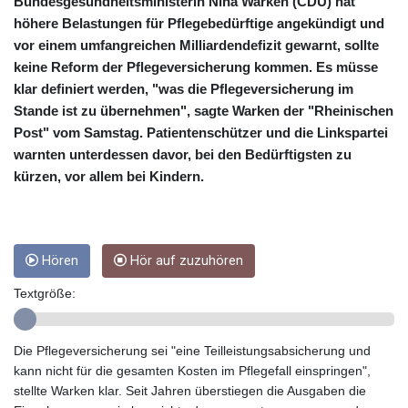
CNY 6.74905
Bundesgesundheitsministerin Nina Warken (CDU) hat
CNH 6.747951
höhere Belastungen für Pflegebedürftige angekündigt und
COP 3160.36
vor einem umfangreichen Milliardendefizit gewarnt, sollte
CRC
keine Reform der Pflegeversicherung kommen. Es müsse
454.762008
klar definiert werden, "was die Pflegeversicherung im
CUC 1
Stande ist zu übernehmen", sagte Warken der "Rheinischen
CUP 26.5
Post" vom Samstag. Patientenschützer und die Linkspartei
CVE 96.149866
warnten unterdessen davor, bei den Bedürftigsten zu
CZK 21.04075
kürzen, vor allem bei Kindern.
DJF
177.720321
DKK 6.487735
DOP 58.29816
Hören
Hör auf zuzuhören
DZD
132.880362
Textgröße:
EGP 49.6944
ERN 15
ETB
Die Pflegeversicherung sei "eine Teilleistungsabsicherung und
161.364703
kann nicht für die gesamten Kosten im Pflegefall einspringen",
EUR 0.86783
stellte Warken klar. Seit Jahren überstiegen die Ausgaben die
FJD 2.214449