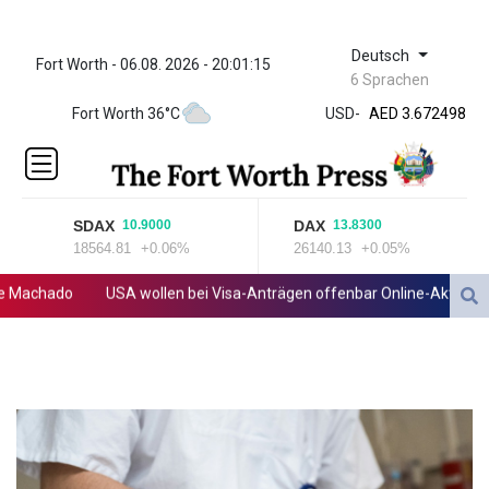
Deutsch
Fort Worth - 06.08. 2026 - 20:01:15
ZWL
6 Sprachen
321.999592
Fort Worth 36°C
USD
-
AED 3.672498
AED 3.672498
AFN 65.
ALL 80.778943
AMD
SDAX
DAX
10.9000
13.8300
366.249949
18564.81
+0.06%
26140.13
+0.05%
AOA
918.000153
achado
USA wollen bei Visa-Anträgen offenbar Online-Aktivitäten 
ARS 1499.7458
AUD 1.422111
AWG 1.8
AZN 1.701353
BAM 1.694243
BBD 2.013626
BDT
123.754743