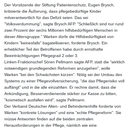
IDR 17919
Der Vorsitzende der Stiftung Patientenschutz, Eugen Brysch,
ILS 3.007697
kritisierte die Äußerung, dass pflegebedürftige Kinder
IMP 0.742819
mitverantwortlich für das Defizit seien. Das sei
INR 95.31225
"Volksverdummung", sagte Brysch AFP. "Schließlich sind nur rund
IQD 1310.5
zwei Prozent der sechs Millionen hilfsbedürftigen Menschen in
IRR
dieser Altersgruppe." Warken dürfe die Hilfsbedürftigkeit von
1374850.00036
Kindern "keinesfalls" bagatellisieren, forderte Brysch. Ein
ISK 123.589409
erheblicher Teil der Betroffenen habe durch ernsthafte
JEP 0.742819
Beeinträchtigungen Pflegegrad 2 oder 3.
JMD
Linken-Fraktionschef Sören Pellmann sagte AFP, statt die "wirklich
158.474679
notwendigen grundlegenden Reformen anzugehen", wolle
JOD 0.709016
Warken "bei den Schwächsten kürzen". Nötig sei der Umbau des
JPY
Systems zu einer Pflegevollversicherung, "die das Pflegerisiko voll
158.445499
auffängt" und in die alle einzahlten. Er rechne damit, dass die
KES
Ankündigung, Besserverdienende stärker zur Kasse zu bitten,
129.359763
"kosmetisch ausfallen wird", sagte Pellmann.
KGS 87.450205
Der Verband Deutscher Alten- und Behindertenhilfe forderte von
KHR
Warken "konkrete Lösungen" und eine "echte Pflegereform". Sie
4053.497124
müsse Antworten finden auf die beiden zentralen
KMF
Herausforderungen in der Pflege, nämlich wie eine
426.999919