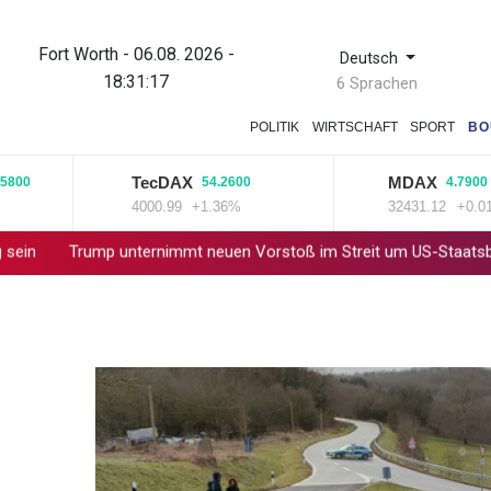
Fort Worth - 06.08. 2026 -
Deutsch
18:31:17
6 Sprachen
POLITIK
WIRTSCHAFT
SPORT
BO
TecDAX
MDAX
0
54.2600
4.7900
4000.99
+1.36%
32431.12
+0.01%
Trump unternimmt neuen Vorstoß im Streit um US-Staatsbürgersch