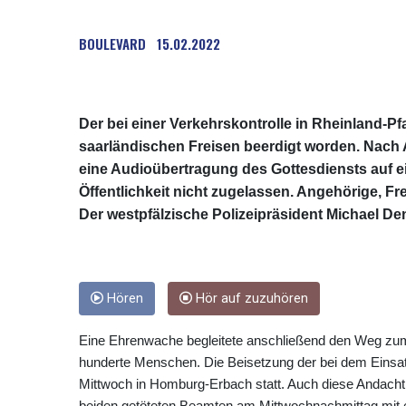
BOULEVARD
15.02.2022
Der bei einer Verkehrskontrolle in Rheinland-Pfa
saarländischen Freisen beerdigt worden. Nach
eine Audioübertragung des Gottesdiensts auf ein
Öffentlichkeit nicht zugelassen. Angehörige, 
Der westpfälzische Polizeipräsident Michael De
Hören
Hör auf zuzuhören
Eine Ehrenwache begleitete anschließend den Weg zum
hunderte Menschen. Die Beisetzung der bei dem Einsatz
Mittwoch in Homburg-Erbach statt. Auch diese Andacht fin
beiden getöteten Beamten am Mittwochnachmittag mit