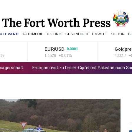
ULEVARD
AUTOMOBIL
TECHNIK
GESUNDHEIT
UMWELT
KULTUR
B
EUR/USD
Goldpreis
0.0001
3
1.1526
+0.01%
4302.7
+0.07
aft
Erdogan reist zu Dreier-Gipfel mit Pakistan nach Saudi-Arabi