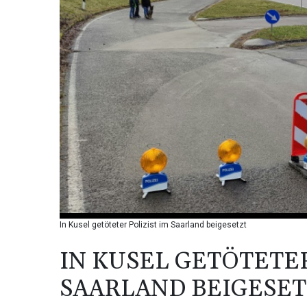
In Kusel getöteter Polizist im Saarland beigesetzt
IN KUSEL GETÖTETER
SAARLAND BEIGESET