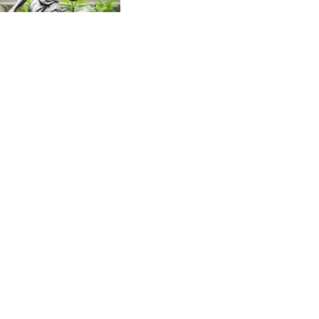
CVE 96.150269
in Psychiatrie
CZK 21.036498
DJF 177.720014
DKK 6.48755
DOP 58.293309
DZD 133.070995
EGP 49.688897
ERN 15
ETB 161.364703
EUR 0.867801
FJD 2.214902
FKP 0.742819
GBP 0.743265
GEL 2.61504
GGP 0.742819
GHS 11.735003
GIP 0.742819
GMD 73.999812
GNF 8779.999627