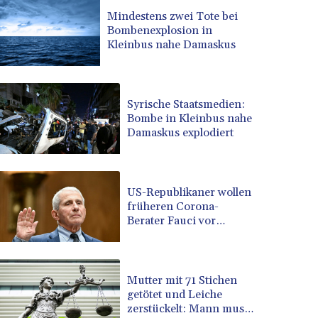
BRL 5.123799
Mindestens zwei Tote bei
Bombenexplosion in
BSD 0.999753
Kleinbus nahe Damaskus
BTN 95.145446
BWP 13.521485
BYN 2.960018
BYR 19600
Syrische Staatsmedien:
BZD 2.010681
Bombe in Kleinbus nahe
Damaskus explodiert
CAD 1.401065
CDF 2260.000352
CHF 0.812697
CLF 0.023195
US-Republikaner wollen
CLP 915.879602
früheren Corona-
CNY 6.74905
Berater Fauci vor
Gericht stellen lassen
CNH 6.749745
COP 3160.11
CRC 454.762008
Mutter mit 71 Stichen
CUC 1
getötet und Leiche
CUP 26.5
zerstückelt: Mann muss