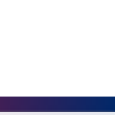
GTQ 7.628337
GYD 209.158083
HKD 7.84445
HNL 26.796086
HRK 6.538601
HTG 130.718954
HUF 317.007503
IDR 17911
ILS 3.007702
IMP 0.742819
INR 95.31445
IQD 1310.5
IRR 1374849.999511
ISK 123.600857
JEP 0.742819
JMD 158.474679
JOD 0.708969
JPY 158.44399
KES 129.380069