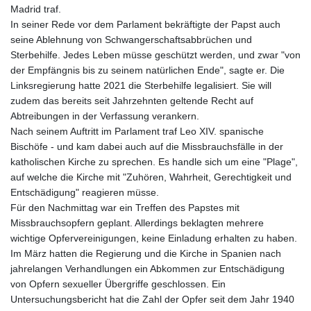
Madrid traf.
LYD 6.38659
In seiner Rede vor dem Parlament bekräftigte der Papst auch
MAD 9.347628
seine Ablehnung von Schwangerschaftsabbrüchen und
MDL 17.432256
Sterbehilfe. Jedes Leben müsse geschützt werden, und zwar "von
MGA
der Empfängnis bis zu seinem natürlichen Ende", sagte er. Die
4307.49732
Linksregierung hatte 2021 die Sterbehilfe legalisiert. Sie will
MKD 53.409668
zudem das bereits seit Jahrzehnten geltende Recht auf
MMK
Abtreibungen in der Verfassung verankern.
2099.552715
Nach seinem Auftritt im Parlament traf Leo XIV. spanische
MNT
Bischöfe - und kam dabei auch auf die Missbrauchsfälle in der
3596.040078
katholischen Kirche zu sprechen. Es handle sich um eine "Plage",
MOP 8.095403
auf welche die Kirche mit "Zuhören, Wahrheit, Gerechtigkeit und
MRU 40.165112
Entschädigung" reagieren müsse.
MUR 47.07029
Für den Nachmittag war ein Treffen des Papstes mit
MVR 15.459779
Missbrauchsopfern geplant. Allerdings beklagten mehrere
MWK
wichtige Opfervereinigungen, keine Einladung erhalten zu haben.
1737.235719
Im März hatten die Regierung und die Kirche in Spanien nach
MXN 17.17252
jahrelangen Verhandlungen ein Abkommen zur Entschädigung
MYR 4.0911
von Opfern sexueller Übergriffe geschlossen. Ein
MZN 63.902631
Untersuchungsbericht hat die Zahl der Opfer seit dem Jahr 1940
NAD 16.341492