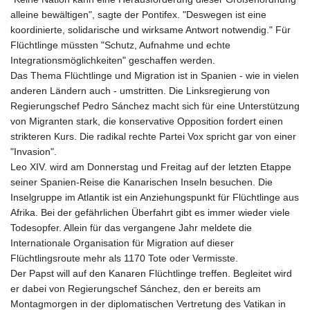
JOD 0.709002
alleine bewältigen", sagte der Pontifex. "Deswegen ist eine
JPY 158.381499
koordinierte, solidarische und wirksame Antwort notwendig." Für
KES 129.413261
Flüchtlinge müssten "Schutz, Aufnahme und echte
KGS 87.450129
Integrationsmöglichkeiten" geschaffen werden.
KHR
Das Thema Flüchtlinge und Migration ist in Spanien - wie in vielen
4064.574925
anderen Ländern auch - umstritten. Die Linksregierung von
KMF 426.999707
Regierungschef Pedro Sánchez macht sich für eine Unterstützung
KRW
von Migranten stark, die konservative Opposition fordert einen
1417.704991
strikteren Kurs. Die radikal rechte Partei Vox spricht gar von einer
KWD 0.309006
"Invasion".
KYD 0.834936
Leo XIV. wird am Donnerstag und Freitag auf der letzten Etappe
KZT 469.48422
seiner Spanien-Reise die Kanarischen Inseln besuchen. Die
LAK
Inselgruppe im Atlantik ist ein Anziehungspunkt für Flüchtlinge aus
22637.365499
Afrika. Bei der gefährlichen Überfahrt gibt es immer wieder viele
LBP
Todesopfer. Allein für das vergangene Jahr meldete die
89717.564641
Internationale Organisation für Migration auf dieser
LKR 336.535164
Flüchtlingsroute mehr als 1170 Tote oder Vermisste.
LRD 180.841182
Der Papst will auf den Kanaren Flüchtlinge treffen. Begleitet wird
LSL 16.341492
er dabei von Regierungschef Sánchez, den er bereits am
LTL 2.95274
Montagmorgen in der diplomatischen Vertretung des Vatikan in
LVL 0.60489