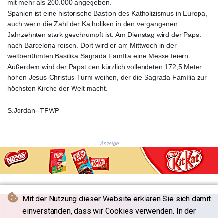
mit mehr als 200.000 angegeben.
NGN
Spanien ist eine historische Bastion des Katholizismus in Europa,
1364.690247
auch wenn die Zahl der Katholiken in den vergangenen
NIO 36.866479
Jahrzehnten stark geschrumpft ist. Am Dienstag wird der Papst
NOK 9.524965
nach Barcelona reisen. Dort wird er am Mittwoch in der
NPR 152.554158
weltberühmten Basilika Sagrada Família eine Messe feiern.
NZD 1.702835
Außerdem wird der Papst den kürzlich vollendeten 172,5 Meter
OMR 0.384495
hohen Jesus-Christus-Turm weihen, der die Sagrada Família zur
PAB 1.001866
höchsten Kirche der Welt macht.
PEN 3.386533
PGK 4.426427
S.Jordan--TFWP
PHP 60.911017
PKR 278.144356
PLN 3.732765
Anzeige
PYG
5959.485913
QAR 3.6622
RON 4.560696
RSD 101.822965
Mit der Nutzung dieser Website erklären Sie sich damit
RUB 82.152892
RWF
einverstanden, dass wir Cookies verwenden. In der