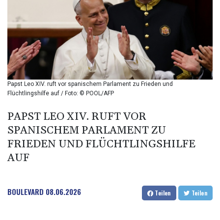
BIF 2994.283829
BMD 1
BND 1.284641
BOB 12.117713
BRL 5.110079
BSD 1.001871
BTN 95.346152
BWP 13.550126
Papst Leo XIV. ruft vor spanischem Parlament zu Frieden und
BYN 2.966287
Flüchtlingshilfe auf / Foto: © POOL/AFP
BYR 19600
BZD 2.01494
PAPST LEO XIV. RUFT VOR
CAD 1.401975
SPANISCHEM PARLAMENT ZU
CDF
FRIEDEN UND FLÜCHTLINGSHILFE
2260.000304
AUF
CHF 0.811025
CLF 0.023195
CLP 915.880237
CNY 6.74905
BOULEVARD
08.06.2026
Teilen
Teilen
CNH 6.746405
COP 3160.36