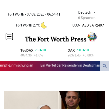
Deutsch
Fort Worth - 07.08. 2026 - 06:54:41
ZWL 321.999592
6 Sprachen
AED 3.672497
Fort Worth 27°C
USD
-
AED 3.672497
AFN 65.
ALL 80.950045
AMD
366.423744
TecDAX
DAX
73.3700
231.3200
AOA
4074.36
+1.8%
26371.45
+0.88%
918.000162
ARS
pf-Einmischung an
Ein Viertel der Reisenden in Deutschland lässt sic
1499.744031
AUD 1.420989
AWG 1.8
AZN 1.699932
BAM 1.697824
BBD 2.017891
BDT 124.016338
BHD 0.377796