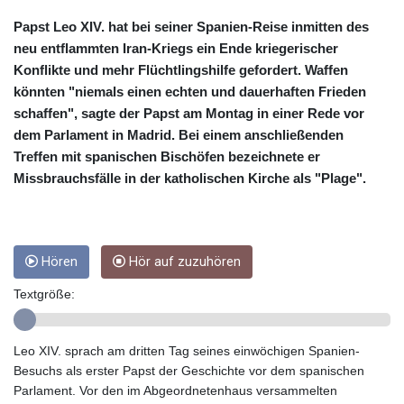
CRC 455.750926
CUC 1
Papst Leo XIV. hat bei seiner Spanien-Reise inmitten des
CUP 26.5
neu entflammten Iran-Kriegs ein Ende kriegerischer
CVE 95.718223
Konflikte und mehr Flüchtlingshilfe gefordert. Waffen
CZK 21.04795
könnten "niemals einen echten und dauerhaften Frieden
DJF 178.411296
schaffen", sagte der Papst am Montag in einer Rede vor
DKK 6.48647
dem Parlament in Madrid. Bei einem anschließenden
DOP 58.379523
Treffen mit spanischen Bischöfen bezeichnete er
DZD 133.069676
Missbrauchsfälle in der katholischen Kirche als "Plage".
EGP 49.781403
ERN 15
ETB 161.7072
EUR 0.86772
FJD 2.21395
Hören
Hör auf zuzuhören
FKP 0.743241
Textgröße:
GBP 0.743915
GEL 2.614958
GGP 0.743241
Leo XIV. sprach am dritten Tag seines einwöchigen Spanien-
GHS 11.776297
Besuchs als erster Papst der Geschichte vor dem spanischen
GIP 0.743241
Parlament. Vor den im Abgeordnetenhaus versammelten
GMD 74.000045