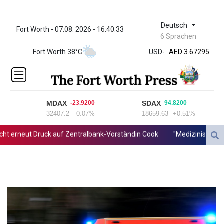
Deutsch
Fort Worth - 07.08. 2026 - 16:40:33
ZWL 321.999592
6 Sprachen
AED 3.67295
Fort Worth 38°C
USD
-
AED 3.67295
AFN 66.
ALL 80.861178
AMD
366.170403
MDAX
SDAX
-23.9200
94.8200
AOA
32407.2
-0.07%
18659.63
+0.51%
918.000367
ARS
erneut Druck auf Zentralbank-Vorständin Cook
"Medizinische Bede
1499.010804
AUD 1.415041
AWG 1.80125
AZN 1.70397
BAM 1.696506
BBD 2.013896
BDT 123.776354
BHD 0.377104