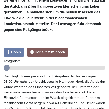
CUC 1
Bei einem Unfall mit einem Lastwagen sind am Dienstag auf
CUP 26.5
der Autobahn 2 bei Hannover zwei Menschen ums Leben
CVE 95.703894
gekommen. Es handelte sich um die beiden Insassen des
CZK 20.98695
Lkw, wie die Feuerwehr in der niedersächsischen
DJF 177.720393
Landeshauptstadt mitteilte. Der Lastwagen fuhr demnach
DKK 6.46574
gegen eine Fußgängerbrücke.
DOP 58.250393
DZD 132.931755
EGP 49.784104
ERN 15
Hören
Hör auf zuzuhören
ETB 161.383609
EUR 0.864804
Textgröße:
FJD 2.20855
FKP 0.743241
GBP 0.740965
Das Unglück ereignete sich nach Angaben der Retter gegen
GEL 2.61504
05.00 Uhr nahe der Anschlussstelle Hannover-Nord, die Autobahn
GGP 0.743241
wurde während des Einsatzes voll gesperrt. Bei Eintreffen der
GHS 11.76039
Feuerwehr waren beide Insassen des Lkw bereits tot. Deren
GIP 0.743241
Einsatzkräfte mussten den im Wrack eingeklemmten Fahrer mit
GMD 73.503851
technischem Gerät bergen, etwa 40 Helferinnen und Helfer waren
GNF
vor Ort. Zur möglichen Unfallursache äußerte sich die Feuerwehr