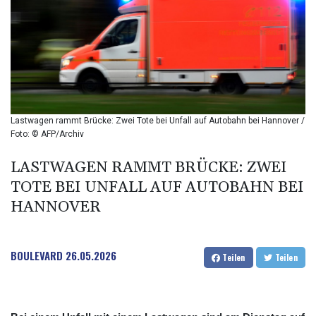
BIF 2987.5
BMD 1
BND 1.281271
BOB 11.884005
BRL 5.096204
BSD 0.999879
BTN 95.145572
BWP 13.496235
Lastwagen rammt Brücke: Zwei Tote bei Unfall auf Autobahn bei Hannover /
BYN 2.977343
Foto: © AFP/Archiv
BYR 19600
BZD 2.010921
LASTWAGEN RAMMT BRÜCKE: ZWEI
CAD 1.393745
TOTE BEI UNFALL AUF AUTOBAHN BEI
CDF 2262.50392
HANNOVER
CHF 0.807704
CLF 0.023139
CLP 913.640396
BOULEVARD
26.05.2026
CNY 6.747604
Teilen
Teilen
CNH 6.74389
COP 3156.1
CRC 454.53954