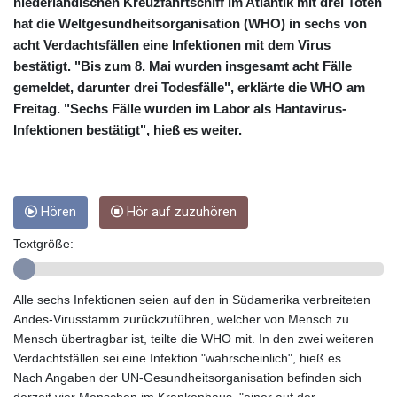
CRC 454.53954
niederländischen Kreuzfahrtschiff im Atlantik mit drei Toten
CUC 1
hat die Weltgesundheitsorganisation (WHO) in sechs von
CUP 26.5
acht Verdachtsfällen eine Infektionen mit dem Virus
CVE 95.649308
bestätigt. "Bis zum 8. Mai wurden insgesamt acht Fälle
CZK 21.032496
gemeldet, darunter drei Todesfälle", erklärte die WHO am
DJF 178.055931
Freitag. "Sechs Fälle wurden im Labor als Hantavirus-
DKK 6.480765
Infektionen bestätigt", hieß es weiter.
DOP 58.368898
DZD 133.036949
EGP 49.778797
ERN 15
Hören
Hör auf zuzuhören
ETB 161.383609
EUR 0.86693
Textgröße:
FJD 2.21395
FKP 0.743241
GBP 0.743525
Alle sechs Infektionen seien auf den in Südamerika verbreiteten
GEL 2.614999
Andes-Virusstamm zurückzuführen, welcher von Mensch zu
GGP 0.743241
Mensch übertragbar ist, teilte die WHO mit. In den zwei weiteren
GHS 11.733937
Verdachtsfällen sei eine Infektion "wahrscheinlich", hieß es.
GIP 0.743241
Nach Angaben der UN-Gesundheitsorganisation befinden sich
GMD 73.99976
derzeit vier Menschen im Krankenhaus, "einer auf der