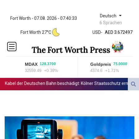
Deutsch
Fort Worth - 07.08. 2026 - 07:40:33
ZWL 321.999592
6 Sprachen
AED 3.672497
Fort Worth 27°C
USD
-
AED 3.672497
AFN 65.
ALL 80.861178
AMD
366.145626
MDAX
Goldpreis
128.3700
75.0000
AOA
32559.49
+0.39%
4374.6
+1.71%
918.000351
ARS
abel der Deutschen Bahn beschädigt: Kölner Staatsschutz ermittelt w
1499.737799
AUD 1.420374
AWG 1.8
AZN 1.702706
BAM 1.696506
BBD 2.013896
BDT 123.776354
BHD 0.377061