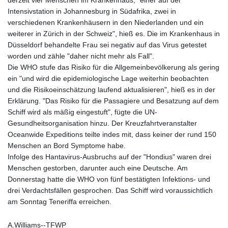
GNF
Intensivstation in Johannesburg in Südafrika, zwei in
8782.057677
verschiedenen Krankenhäusern in den Niederlanden und ein
GTQ 7.628986
weiterer in Zürich in der Schweiz", hieß es. Die im Krankenhaus in
GYD 209.187745
Düsseldorf behandelte Frau sei negativ auf das Virus getestet
HKD 7.84493
worden und zähle "daher nicht mehr als Fall".
HNL 26.799903
Die WHO stufe das Risiko für die Allgemeinbevölkerung als gering
HRK 6.5335
ein "und wird die epidemiologische Lage weiterhin beobachten
HTG 130.738004
und die Risikoeinschätzung laufend aktualisieren", hieß es in der
HUF 315.983502
Erklärung. "Das Risiko für die Passagiere und Besatzung auf dem
IDR 17848
Schiff wird als mäßig eingestuft", fügte die UN-
ILS 3.00202
Gesundheitsorganisation hinzu. Der Kreuzfahrtveranstalter
IMP 0.743241
Oceanwide Expeditions teilte indes mit, dass keiner der rund 150
INR 95.21305
Menschen an Bord Symptome habe.
IQD 1309.80882
Infolge des Hantavirus-Ausbruchs auf der "Hondius" waren drei
IRR
Menschen gestorben, darunter auch eine Deutsche. Am
1374849.999605
Donnerstag hatte die WHO von fünf bestätigten Infektions- und
ISK 123.620252
drei Verdachtsfällen gesprochen. Das Schiff wird voraussichtlich
JEP 0.743241
am Sonntag Teneriffa erreichen.
JMD 158.790465
JOD 0.709004
A.Williams--TFWP