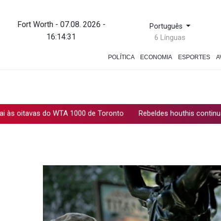
Fort Worth - 07.08. 2026 -
Português
16:14:32
6 Línguas
POLÍTICA
ECONOMIA
ESPORTES
A
s do WTA 1000 de Toronto
Rebeldes houthis continuam ofensiva 