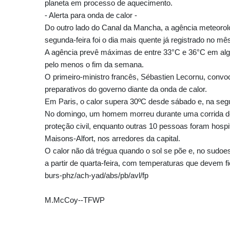
planeta em processo de aquecimento.
- Alerta para onda de calor -
Do outro lado do Canal da Mancha, a agência meteorol
segunda-feira foi o dia mais quente já registrado no m
A agência prevê máximas de entre 33°C e 36°C em algu
pelo menos o fim da semana.
O primeiro-ministro francês, Sébastien Lecornu, convoc
preparativos do governo diante da onda de calor.
Em Paris, o calor supera 30ºC desde sábado e, na segu
No domingo, um homem morreu durante uma corrida de 
proteção civil, enquanto outras 10 pessoas foram hospi
Maisons-Alfort, nos arredores da capital.
O calor não dá trégua quando o sol se põe e, no sudoe
a partir de quarta-feira, com temperaturas que devem fi
burs-phz/ach-yad/abs/pb/avl/fp
M.McCoy--TFWP