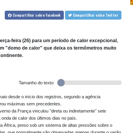
Compartilhar
sobre Facebook
Compartilhar
sobre Twitter
rça-feira (26) para um período de calor excepcional,
m "domo de calor" que deixa os termômetros muito
continente.
Tamanho do texto:
aio desde o início dos registros, segundo a agência
strou máximas sem precedentes.
rno da França vinculou "direta ou indiretamente" sete
 onda de calor dos últimos dias no país.
a África, preso sob um sistema de altas pressões sobre o
adas, que normalmente são observadas apenas durante o verão