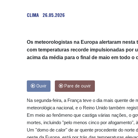
CLIMA
26.05.2026
Os meteorologistas na Europa alertaram nesta te
com temperaturas recorde impulsionadas por u
acima da média para o final de maio em todo o 
Ouvir
Pare de ouvir
Na segunda-feira, a França teve o dia mais quente de m
meteorológica nacional, e o Reino Unido também regi
Em meio ao fenômeno que castiga várias nações, o gove
mortes, incluindo "pelo menos cinco por afogamento", à
Um "domo de calor" de ar quente procedente do norte d
oeste da Europa, está por trás das temperaturas elev