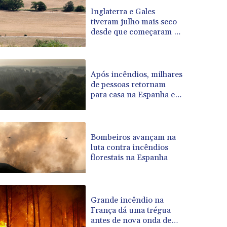
BRL 5.096204
Inglaterra e Gales
tiveram julho mais seco
BSD 0.999879
desde que começaram os
BTN 95.145572
registros
BWP 13.496235
BYN 2.977343
BYR 19600
Após incêndios, milhares
BZD 2.010921
de pessoas retornam
para casa na Espanha e
CAD 1.393745
na França
CDF 2262.50392
CHF 0.807704
CLF 0.023139
Bombeiros avançam na
CLP 913.640396
luta contra incêndios
CNY 6.747604
florestais na Espanha
CNH 6.74389
COP 3156.1
CRC 454.53954
Grande incêndio na
CUC 1
França dá uma trégua
CUP 26.5
antes de nova onda de