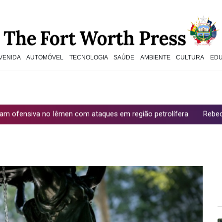
VENIDA
AUTOMÓVEL
TECNOLOGIA
SAÚDE
AMBIENTE
CULTURA
ED
no Iêmen com ataques em região petrolífera
Rebeca Andrade tir