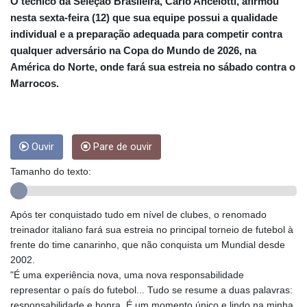
CRC 453.228387
O técnico da Seleção Brasileira, Carlo Ancelotti, afirmou
CUC 1
nesta sexta-feira (12) que sua equipe possui a qualidade
CUP 26.5
individual e a preparação adequada para competir contra
CVE 95.372573
qualquer adversário na Copa do Mundo de 2026, na
CZK 20.982104
América do Norte, onde fará sua estreia no sábado contra o
DJF 177.546166
Marrocos.
DKK 6.46804
DOP 58.20179
DZD 132.308956
EGP 49.631449
Ouvir
Pare de ouvir
ERN 15
ETB 160.923669
Tamanho do texto:
EUR 0.86495
FJD 2.20855
FKP 0.74148
Após ter conquistado tudo em nível de clubes, o renomado
GBP 0.742583
treinador italiano fará sua estreia no principal torneio de futebol à
GEL 2.610391
frente do time canarinho, que não conquista um Mundial desde
GGP 0.74148
2002.
GHS 11.700039
"É uma experiência nova, uma nova responsabilidade
GIP 0.74148
representar o país do futebol... Tudo se resume a duas palavras:
GMD 73.503851
responsabilidade e honra. É um momento único e lindo na minha