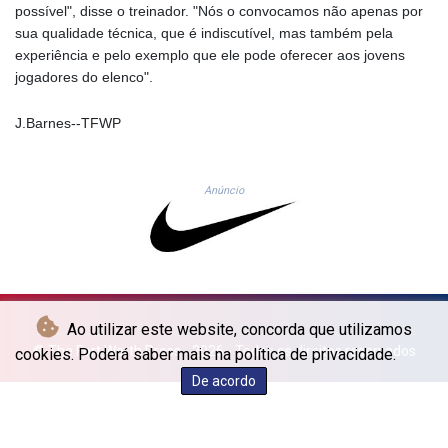
JOD 0.70904
possível", disse o treinador. "Nós o convocamos não apenas por
JPY 157.80604
sua qualidade técnica, que é indiscutível, mas também pela
KES 129.014401
experiência e pelo exemplo que ele pode oferecer aos jovens
KGS 87.450384
jogadores do elenco".
KHR
4049.647537
J.Barnes--TFWP
KMF 426.00035
KRW
1407.860383
Anúncio
KWD 0.30866
KYD 0.830861
KZT 467.275008
LAK
22510.919863
LBP
Ao utilizar este website, concorda que utilizamos
89282.792025
© The Fort Worth Press - 2026 - Todos os direitos reservados
cookies. Poderá saber mais na política de privacidade.
LKR 334.420274
LRD 179.959348
De acordo
LSL 16.197552
LTL 2.95274
LVL 0.60489