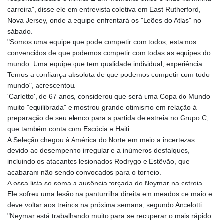
GNF
carreira", disse ele em entrevista coletiva em East Rutherford,
8756.649224
Nova Jersey, onde a equipe enfrentará os "Leões do Atlas" no
GTQ 7.607144
sábado.
GYD 208.588851
"Somos uma equipe que pode competir com todos, estamos
HKD 7.84315
convencidos de que podemos competir com todas as equipes do
HNL 26.723176
mundo. Uma equipe que tem qualidade individual, experiência.
HRK 6.518804
Temos a confiança absoluta de que podemos competir com todo
HTG 130.363707
mundo", acrescentou.
HUF 314.060388
'Carletto', de 67 anos, considerou que será uma Copa do Mundo
IDR 17801
muito "equilibrada" e mostrou grande otimismo em relação à
ILS 2.99985
preparação de seu elenco para a partida de estreia no Grupo C,
IMP 0.74148
que também conta com Escócia e Haiti.
INR 95.210504
A Seleção chegou à América do Norte em meio a incertezas
IQD
devido ao desempenho irregular e a inúmeros desfalques,
1306.058902
incluindo os atacantes lesionados Rodrygo e Estêvão, que
IRR
acabaram não sendo convocados para o torneio.
1375550.000352
A essa lista se soma a ausência forçada de Neymar na estreia.
ISK 123.340386
Ele sofreu uma lesão na panturrilha direita em meados de maio e
JEP 0.74148
deve voltar aos treinos na próxima semana, segundo Ancelotti.
JMD 158.335856
"Neymar está trabalhando muito para se recuperar o mais rápido