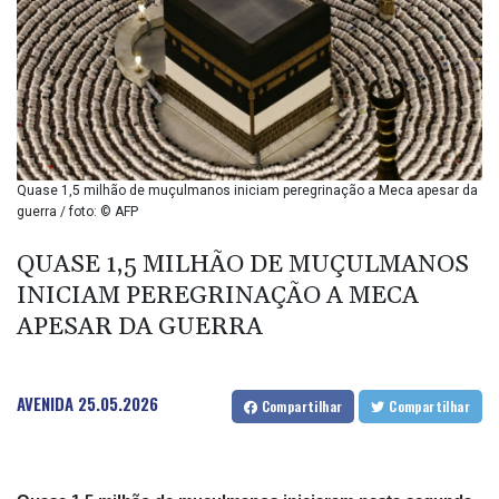
BIF 2985.079791
BMD 1
BND 1.277602
BOB 11.849673
BRL 5.083304
BSD 0.997016
BTN 94.875232
BWP 13.457596
Quase 1,5 milhão de muçulmanos iniciam peregrinação a Meca apesar da
BYN 2.968819
guerra / foto: © AFP
BYR 19600
BZD 2.00519
QUASE 1,5 MILHÃO DE MUÇULMANOS
CAD 1.39515
INICIAM PEREGRINAÇÃO A MECA
CDF 2262.50392
APESAR DA GUERRA
CHF 0.80949
CLF 0.023206
CLP 913.315746
AVENIDA
25.05.2026
CNY 6.747604
Compartilhar
Compartilhar
CNH 6.743285
COP
3142.844787