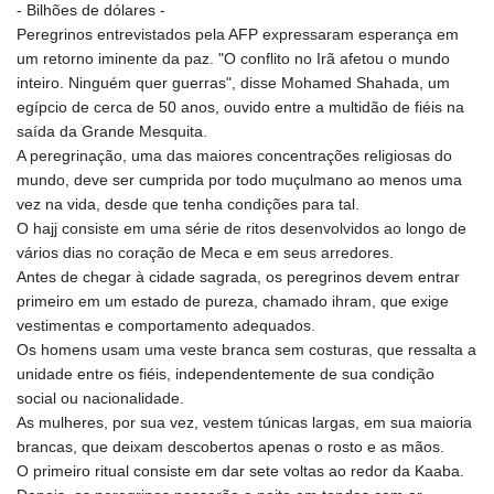
JOD 0.70904
- Bilhões de dólares -
JPY 157.80604
Peregrinos entrevistados pela AFP expressaram esperança em
KES 129.014401
um retorno iminente da paz. "O conflito no Irã afetou o mundo
KGS 87.450384
inteiro. Ninguém quer guerras", disse Mohamed Shahada, um
KHR
egípcio de cerca de 50 anos, ouvido entre a multidão de fiéis na
4049.647537
saída da Grande Mesquita.
KMF 426.00035
A peregrinação, uma das maiores concentrações religiosas do
KRW
mundo, deve ser cumprida por todo muçulmano ao menos uma
1407.860383
vez na vida, desde que tenha condições para tal.
KWD 0.30866
O hajj consiste em uma série de ritos desenvolvidos ao longo de
KYD 0.830861
vários dias no coração de Meca e em seus arredores.
KZT 467.275008
Antes de chegar à cidade sagrada, os peregrinos devem entrar
LAK
primeiro em um estado de pureza, chamado ihram, que exige
22510.919863
vestimentas e comportamento adequados.
LBP
Os homens usam uma veste branca sem costuras, que ressalta a
89282.792025
unidade entre os fiéis, independentemente de sua condição
LKR 334.420274
social ou nacionalidade.
LRD 179.959348
As mulheres, por sua vez, vestem túnicas largas, em sua maioria
LSL 16.197552
brancas, que deixam descobertos apenas o rosto e as mãos.
LTL 2.95274
O primeiro ritual consiste em dar sete voltas ao redor da Kaaba.
LVL 0.60489