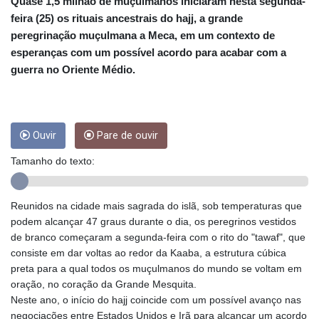
CRC 453.228387
Quase 1,5 milhão de muçulmanos iniciaram nesta segunda-
CUC 1
feira (25) os rituais ancestrais do hajj, a grande
CUP 26.5
peregrinação muçulmana a Meca, em um contexto de
CVE 95.372573
esperanças com um possível acordo para acabar com a
CZK 20.982104
guerra no Oriente Médio.
DJF 177.546166
DKK 6.46804
DOP 58.20179
DZD 132.308956
Ouvir
Pare de ouvir
EGP 49.555853
ERN 15
Tamanho do texto:
ETB 160.923669
EUR 0.86495
FJD 2.20855
Reunidos na cidade mais sagrada do islã, sob temperaturas que
FKP 0.74148
podem alcançar 47 graus durante o dia, os peregrinos vestidos
GBP 0.742583
de branco começaram a segunda-feira com o rito do "tawaf", que
GEL 2.610391
consiste em dar voltas ao redor da Kaaba, a estrutura cúbica
GGP 0.74148
preta para a qual todos os muçulmanos do mundo se voltam em
GHS 11.700039
oração, no coração da Grande Mesquita.
GIP 0.74148
Neste ano, o início do hajj coincide com um possível avanço nas
GMD 73.503851
negociações entre Estados Unidos e Irã para alcançar um acordo