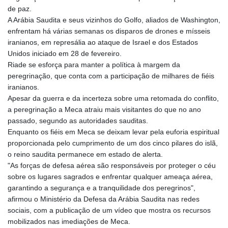
GNF
de paz.
8756.649224
A Arábia Saudita e seus vizinhos do Golfo, aliados de Washington,
GTQ 7.607144
enfrentam há várias semanas os disparos de drones e mísseis
GYD 208.588851
iranianos, em represália ao ataque de Israel e dos Estados
HKD 7.842304
Unidos iniciado em 28 de fevereiro.
HNL 26.723176
Riade se esforça para manter a política à margem da
HRK 6.518804
peregrinação, que conta com a participação de milhares de fiéis
HTG 130.363707
iranianos.
HUF 314.060388
Apesar da guerra e da incerteza sobre uma retomada do conflito,
IDR 17801
a peregrinação a Meca atraiu mais visitantes do que no ano
ILS 2.99985
passado, segundo as autoridades sauditas.
IMP 0.74148
Enquanto os fiéis em Meca se deixam levar pela euforia espiritual
INR 95.210504
proporcionada pelo cumprimento de um dos cinco pilares do islã,
IQD
o reino saudita permanece em estado de alerta.
1306.058902
"As forças de defesa aérea são responsáveis por proteger o céu
IRR
sobre os lugares sagrados e enfrentar qualquer ameaça aérea,
1375550.000352
garantindo a segurança e a tranquilidade dos peregrinos",
ISK 123.340386
afirmou o Ministério da Defesa da Arábia Saudita nas redes
JEP 0.74148
sociais, com a publicação de um vídeo que mostra os recursos
JMD 158.335856
mobilizados nas imediações de Meca.