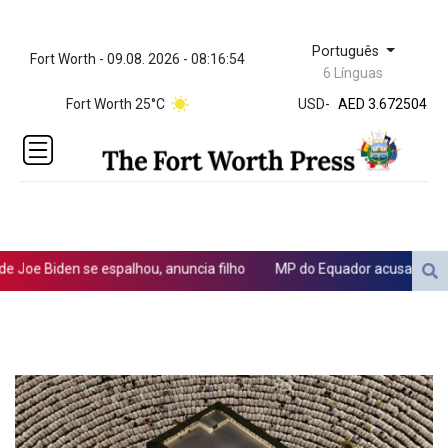
Português
Fort Worth - 09.08. 2026 - 08:16:54
ZWL 321.999592
6 Línguas
AED 3.672504
Fort Worth 25°C
USD
-
AED 3.672504
AFN 66.
ALL 80.629676
AMD
365.091035
AOA
917.000367
ARS
oe Biden se espalhou, anuncia filho
MP do Equador acusa sete supos
1491.937897
AUD 1.417435
AWG 1.80125
AZN 1.70397
BAM 1.691649
BBD 2.00813
BDT 123.418242
BHD 0.375989