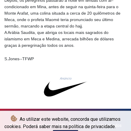
Depois, os peregrinos passarão a noite em tendas com ar-
LYD 6.341738
condicionado em Mina, antes de seguir na quinta-feira para o
MAD 9.29222
Monte Arafat, uma colina situada a cerca de 20 quilômetros de
MDL 17.337716
Meca, onde o profeta Maomé teria pronunciado seu último
MGA
sermão, marcando a etapa central do hajj.
4254.638239
A Arábia Saudita, que abriga os locais mais sagrados do
MKD 53.219738
islamismo em Meca e Medina, arrecada bilhões de dólares
MMK
graças à peregrinação todos os anos.
2099.549369
MNT
S.Jones--TFWP
3595.852714
MOP 8.056654
MRU 40.080439
Anúncio
MUR 47.070378
MVR 15.450378
MWK
1728.841413
MXN 17.380378
MYR 4.090104
Ao utilizar este website, concorda que utilizamos
MZN 63.905039
© The Fort Worth Press - 2026 - Todos os direitos reservados
cookies. Poderá saber mais na política de privacidade.
NAD 16.197552