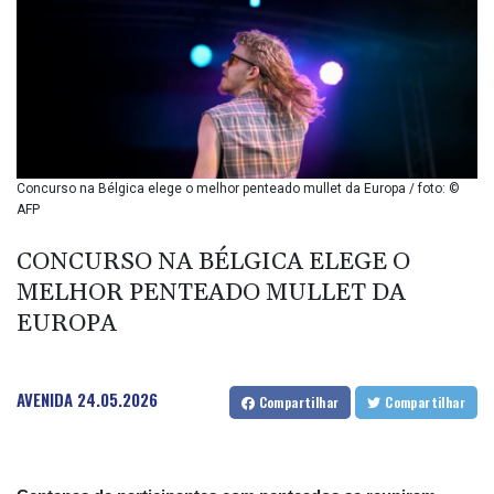
BIF 2992.5
BMD 1
BND 1.281592
BOB 12.13835
BRL 5.139397
BSD 0.999498
BTN 95.018556
BWP 13.553788
Concurso na Bélgica elege o melhor penteado mullet da Europa / foto: ©
BYN 2.956053
AFP
BYR 19600
BZD 2.010125
CONCURSO NA BÉLGICA ELEGE O
CAD 1.400885
MELHOR PENTEADO MULLET DA
CDF
EUROPA
2260.999695
CHF 0.806745
CLF 0.023148
AVENIDA
24.05.2026
CLP 914.019672
Compartilhar
Compartilhar
CNY 6.749884
CNH 6.747135
COP 3182.69