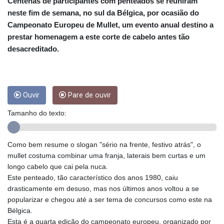
CRC 453.238407
Centenas de participantes com penteados se reuniram
CUC 1
neste fim de semana, no sul da Bélgica, por ocasião do
CUP 26.5
Campeonato Europeu de Mullet, um evento anual destino a
CVE 95.720523
prestar homenagem a este corte de cabelo antes tão
CZK 20.93075
desacreditado.
DJF 177.719659
DKK 6.46924
DOP 58.250135
DZD 132.812703
Ouvir
Pare de ouvir
EGP 49.803198
ERN 15
Tamanho do texto:
ETB 159.950237
EUR 0.865398
FJD 2.210021
Como bem resume o slogan "sério na frente, festivo atrás", o
FKP 0.743223
mullet costuma combinar uma franja, laterais bem curtas e um
GBP 0.742525
longo cabelo que cai pela nuca.
GEL 2.614953
Este penteado, tão característico dos anos 1980, caiu
GGP 0.743223
drasticamente em desuso, mas nos últimos anos voltou a se
GHS 11.724975
popularizar e chegou até a ser tema de concursos como este na
GIP 0.743223
Bélgica.
GMD 73.497329
Esta é a quarta edição do campeonato europeu, organizado por