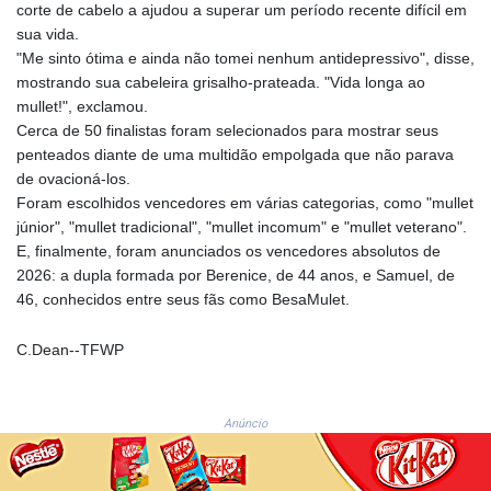
JPY 157.685498
corte de cabelo a ajudou a superar um período recente difícil em
KES 129.370087
sua vida.
KGS 87.450024
"Me sinto ótima e ainda não tomei nenhum antidepressivo", disse,
KHR
mostrando sua cabeleira grisalho-prateada. "Vida longa ao
4052.501203
mullet!", exclamou.
KMF 426.999813
Cerca de 50 finalistas foram selecionados para mostrar seus
KRW
penteados diante de uma multidão empolgada que não parava
1423.390058
de ovacioná-los.
KWD 0.30922
Foram escolhidos vencedores em várias categorias, como "mullet
KYD 0.83294
júnior", "mullet tradicional", "mullet incomum" e "mullet veterano".
KZT 469.017006
E, finalmente, foram anunciados os vencedores absolutos de
LAK
2026: a dupla formada por Berenice, de 44 anos, e Samuel, de
22605.000185
46, conhecidos entre seus fãs como BesaMulet.
LBP
89550.000368
C.Dean--TFWP
LKR 335.394689
LRD 181.249812
LSL 16.310315
Anúncio
LTL 2.95274
LVL 0.60489
LYD 6.364992