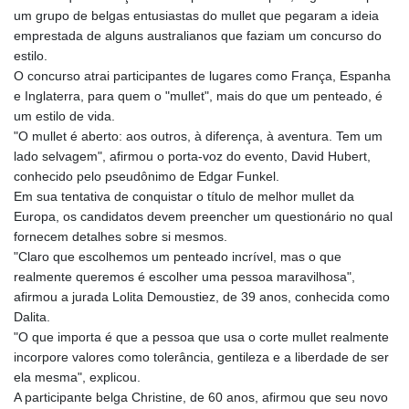
GNF
um grupo de belgas entusiastas do mullet que pegaram a ideia
8782.501597
emprestada de alguns australianos que faziam um concurso do
GTQ 7.623551
estilo.
GYD 209.07221
O concurso atrai participantes de lugares como França, Espanha
HKD 7.843535
e Inglaterra, para quem o "mullet", mais do que um penteado, é
HNL 26.859789
um estilo de vida.
HRK 6.5197
"O mullet é aberto: aos outros, à diferença, à aventura. Tem um
HTG 130.679554
lado selvagem", afirmou o porta-voz do evento, David Hubert,
HUF 313.14602
conhecido pelo pseudônimo de Edgar Funkel.
IDR 17879
Em sua tentativa de conquistar o título de melhor mullet da
ILS 3.00375
Europa, os candidatos devem preencher um questionário no qual
IMP 0.743223
fornecem detalhes sobre si mesmos.
INR 95.07895
"Claro que escolhemos um penteado incrível, mas o que
IQD 1310.5
realmente queremos é escolher uma pessoa maravilhosa",
IRR
afirmou a jurada Lolita Demoustiez, de 39 anos, conhecida como
1374799.999856
Dalita.
ISK 122.720325
"O que importa é que a pessoa que usa o corte mullet realmente
JEP 0.743223
incorpore valores como tolerância, gentileza e a liberdade de ser
JMD 158.828319
ela mesma", explicou.
JOD 0.708998
A participante belga Christine, de 60 anos, afirmou que seu novo