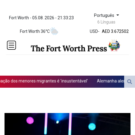
Português
Fort Worth - 05.08. 2026 - 21:33:23
ZWL 321.999592
6 Línguas
AED 3.672502
Fort Worth 36°C
USD
-
AED 3.672502
AFN 66.
ALL 80.697151
AMD
366.140164
AOA
918.000215
ARS
ão dos menores migrantes é 'insustentável'
Alemanha alerta para ‘
1496.239599
AUD 1.41677
AWG 1.8025
AZN 1.698216
BAM 1.693949
BBD 2.013026
BDT 123.715983
BHD 0.377097