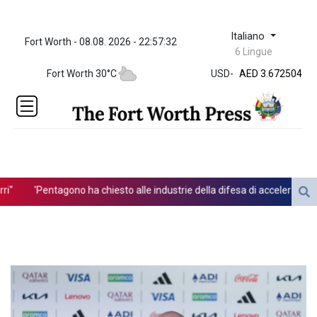
Italiano
Fort Worth - 08.08. 2026 - 22:57:32
ZWL 321.999592
6 Lingue
AED 3.672504
Fort Worth 30°C
USD
-
AED 3.672504
AFN 66.
ALL 80.629676
AMD
365.091035
AOA
917.000367
ARS
"
'Pentagono ha chiesto alle industrie della difesa di accelerare la p
1491.937897
AUD 1.417435
AWG 1.80125
AZN 1.70397
BAM 1.691649
BBD 2.00813
BDT 123.418242
BHD 0.375989