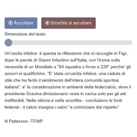
CRC 453.228387
CUC 1
CUP 26.5
CVE 95.372573
Ascoltare
Smettila di ascoltare
CZK 20.982104
DJF 177.546166
Dimensione del testo:
DKK 6.46804
DOP 58.20179
Un'uscita infelice: è questa la riflessione che si raccoglie in Figc,
DZD 132.308956
dopo le parole di Gianni Infantino sull'Italia, con l'ironia sulla
EGP 49.555853
necessità di un Mondiale a "64 squadra o forse a 228" perche' gli
ERN 15
azzurri si qualifichino. "E' stata un'uscita infelice, una caduta di
ETB 160.923669
stile che ha ferito il sentimento dell'intera comunità sportiva
EUR 0.86495
italiana", e' la considerazione in ambienti della federcalcio, dove il
FJD 2.20855
presidente Gravina dimissionario resta in carica solo per gli atti
FKP 0.740916
indifferibili. Nella vittoria e nella sconfitta - concludono le fonti
GBP 0.742583
federali - il calcio insegna i valori "a cominciare dal rispetto"
GEL 2.610391
GGP 0.740916
N.Patterson--TFWP
GHS 11.700039
GIP 0.740916
GMD 73.503851