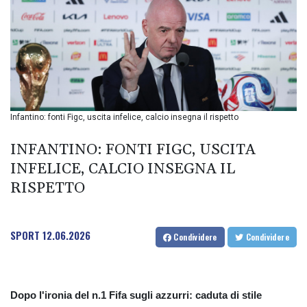
BIF 2985.079791
BMD 1
BND 1.277602
BOB 11.849673
BRL 5.083304
BSD 0.997016
BTN 94.875232
BWP 13.457596
Infantino: fonti Figc, uscita infelice, calcio insegna il rispetto
BYN 2.968819
BYR 19600
INFANTINO: FONTI FIGC, USCITA
BZD 2.00519
INFELICE, CALCIO INSEGNA IL
CAD 1.39545
RISPETTO
CDF 2262.50392
CHF 0.80949
CLF 0.023206
CLP 913.315746
SPORT
12.06.2026
Condividere
Condividere
CNY 6.747604
CNH 6.743285
COP
3142.844787
Dopo l'ironia del n.1 Fifa sugli azzurri: caduta di stile