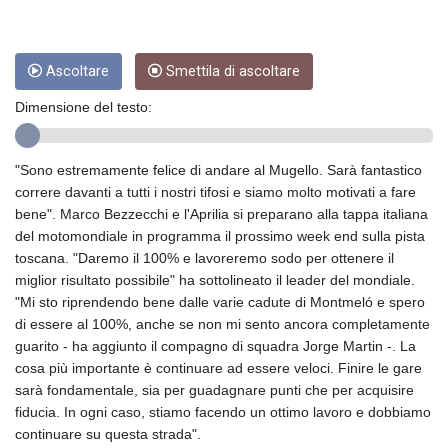
CRC 454.762008
CUC 1
CUP 26.5
CVE 96.14969
Ascoltare
Smettila di ascoltare
CZK 21.035899
Dimensione del testo:
DJF 177.720456
DKK 6.48701
DOP 58.298469
"Sono estremamente felice di andare al Mugello. Sarà fantastico
DZD 133.075044
correre davanti a tutti i nostri tifosi e siamo molto motivati a fare
EGP 49.688965
bene". Marco Bezzecchi e l'Aprilia si preparano alla tappa italiana
ERN 15
del motomondiale in programma il prossimo week end sulla pista
ETB 161.364703
toscana. "Daremo il 100% e lavoreremo sodo per ottenere il
EUR 0.867798
miglior risultato possibile" ha sottolineato il leader del mondiale.
FJD 2.21445
"Mi sto riprendendo bene dalle varie cadute di Montmeló e spero
FKP 0.742819
di essere al 100%, anche se non mi sento ancora completamente
GBP 0.743055
guarito - ha aggiunto il compagno di squadra Jorge Martin -. La
GEL 2.61501
cosa più importante è continuare ad essere veloci. Finire le gare
GGP 0.742819
sarà fondamentale, sia per guadagnare punti che per acquisire
GHS 11.735027
fiducia. In ogni caso, stiamo facendo un ottimo lavoro e dobbiamo
GIP 0.742819
continuare su questa strada".
GMD 73.999849