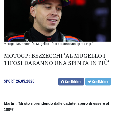
BIF 2990
BMD 1
BND 1.281981
BOB 12.092258
BRL 5.1183
BSD 0.999753
BTN 95.145446
BWP 13.521485
Motogp: Bezzecchi 'al Mugello i tifosi daranno una spinta in più'
BYN 2.960018
BYR 19600
MOTOGP: BEZZECCHI 'AL MUGELLO I
BZD 2.010681
TIFOSI DARANNO UNA SPINTA IN PIÙ'
CAD 1.401535
CDF
2259.999807
SPORT
26.05.2026
CHF 0.812225
Condividere
Condividere
CLF 0.023191
CLP 915.73976
CNY 6.74905
Martin: 'Mi sto riprendendo dalle cadute, spero di essere al
CNH 6.748385
100%'
COP 3160.03