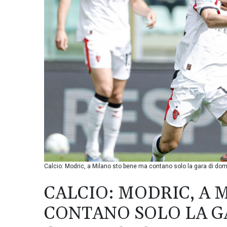
Calcio: Modric, a Milano sto bene ma contano solo la gara di d
CALCIO: MODRIC, A 
CONTANO SOLO LA G