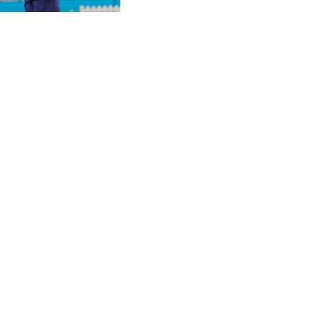
CVE 95.718223
CZK 21.04795
DJF 178.411296
DKK 6.48647
DOP 58.379523
DZD 133.069676
EGP 49.781403
ERN 15
ETB 161.7072
EUR 0.86772
FJD 2.21395
FKP 0.743241
GBP 0.743915
GEL 2.614958
GGP 0.743241
GHS 11.776297
GIP 0.743241
GMD 74.000045
GNF 8798.496547