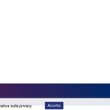
GTQ 7.644462
GYD 209.601111
HKD 7.845145
HNL 26.852845
HRK 6.538201
HTG 130.990152
HUF 317.973979
IDR 17878.8
ILS 3.00728
IMP 0.743241
INR 95.24685
IQD 1312.470159
IRR 1374850.000229
ISK 123.560122
JEP 0.743241
JMD 158.809665
JOD 0.709002
JPY 158.381499
Accetto
ativa sulla privacy.
KES 129.413261