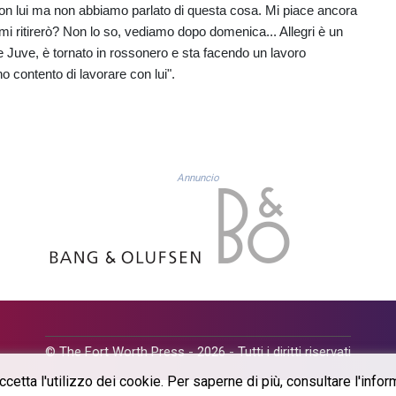
con lui ma non abbiamo parlato di questa cosa. Mi piace ancora
mi ritirerò? Non lo so, vediamo dopo domenica... Allegri è un
 e Juve, è tornato in rossonero e sta facendo un lavoro
o contento di lavorare con lui".
Annuncio
© The Fort Worth Press - 2026 - Tutti i diritti riservati
etta l'utilizzo dei cookie. Per saperne di più, consultare l'inform