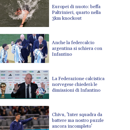
BRL 5.110079
Europei di nuoto: beffa
Paltrinieri, quarto nella
BSD 1.001871
3km knockout
BTN 95.346152
BWP 13.550126
BYN 2.966287
BYR 19600
Anche la federcalcio
BZD 2.01494
argentina si schiera con
Infantino
CAD 1.401975
CDF 2260.000304
CHF 0.811025
CLF 0.023195
La Federazione calcistica
CLP 915.880237
norvegese chiederà le
CNY 6.74905
dimissioni di Infantino
CNH 6.746405
COP 3160.36
CRC 455.750926
Chivu, 'Inter squadra da
CUC 1
battere ma nostro puzzle
CUP 26.5
ancora incompleto'