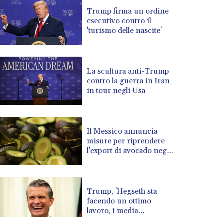
BRL 5.1183
Trump firma un ordine
esecutivo contro il
BSD 0.999753
'turismo delle nascite'
BTN 95.145446
BWP 13.521485
BYN 2.960018
BYR 19600
La scultura anti-Trump
BZD 2.010681
contro la guerra in Iran
in tour negli Usa
CAD 1.401535
CDF 2259.999807
CHF 0.812225
CLF 0.023191
Il Messico annuncia
CLP 915.73976
misure per riprendere
CNY 6.74905
l'export di avocado negli
Usa
CNH 6.748385
COP 3160.03
CRC 454.762008
Trump, 'Hegseth sta
CUC 1
facendo un ottimo
CUP 26.5
lavoro, i media