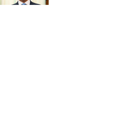
CVE 96.14969
diffondono fake news'
CZK 21.035899
DJF 177.720456
DKK 6.48701
DOP 58.298469
DZD 133.075044
EGP 49.688965
ERN 15
ETB 161.364703
EUR 0.867798
FJD 2.21445
FKP 0.742819
GBP 0.743055
GEL 2.61501
GGP 0.742819
GHS 11.735027
GIP 0.742819
GMD 73.999849
GNF 8780.000133