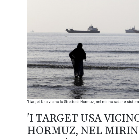
'I target Usa vicino lo Stretto di Hormuz, nel mirino radar e sistem
'I TARGET USA VICIN
HORMUZ, NEL MIRIN