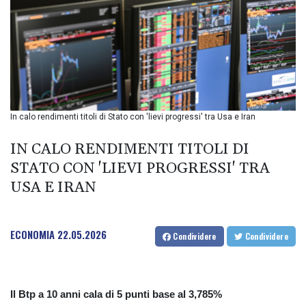
BIF 2985.079791
BMD 1
BND 1.277602
BOB 11.849673
BRL 5.083304
BSD 0.997016
BTN 94.875232
BWP 13.457596
In calo rendimenti titoli di Stato con 'lievi progressi' tra Usa e Iran
BYN 2.968819
BYR 19600
IN CALO RENDIMENTI TITOLI DI
BZD 2.00519
STATO CON 'LIEVI PROGRESSI' TRA
CAD 1.39545
USA E IRAN
CDF 2262.50392
CHF 0.80802
CLF 0.023212
CLP 913.560396
ECONOMIA
22.05.2026
Condividere
Condividere
CNY 6.747604
CNH 6.743285
COP
3142.844787
Il Btp a 10 anni cala di 5 punti base al 3,785%