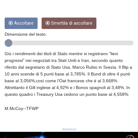
CRC 453.228387
CUC 1
CUP 26.5
CVE 95.372573
Ascoltare
Smettila di ascoltare
CZK 20.982104
DJF 177.546166
Dimensione del testo:
DKK 6.46804
DOP 58.20179
Giù i rendimenti dei titoli di Stato mentre si registrano "lievi
DZD 132.308956
progressi" nei negoziati tra Stati Uniti e Iran, secondo quanto
EGP 49.555853
riferito dal segretario di Stato Usa, Marco Rubio in Svezia. Il Btp a
ERN 15
10 anni scende di 5 punti base al 3,785%. Il Bund di oltre 4 punti
ETB 160.923669
base al 3,056%,così come l'Oat francese che è al 3,668%.
EUR 0.86495
Altrettanto il Gilt inglese al 4,92% e i Bonos spagnoli al 3,48%. In
FJD 2.20855
questo quadro i Treasury Usa cedono un punto base al 4,558%.
FKP 0.740916
GBP 0.741235
M.McCoy--TFWP
GEL 2.610391
GGP 0.740916
GHS 11.700039
GIP 0.740916
Annuncio
GMD 73.503851