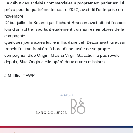
JPY 158.44399
Le début des activités commerciales à proprement parler est lui
KES 129.380069
prévu pour le quatrième trimestre 2022, avait dit l'entreprise en
KGS 87.450281
novembre.
KHR
Début juillet, le Britannique Richard Branson avait atteint l'espace
4053.506089
lors d'un vol transportant également trois autres employés de la
KMF 427.000278
compagnie.
KRW
Quelques jours après lui, le milliardaire Jeff Bezos avait lui aussi
1423.301128
franchi l'ultime frontière à bord d'une fusée de sa propre
KWD 0.30967
compagnie, Blue Origin. Mais si Virgin Galactic n'a pas revolé
KYD 0.833171
depuis, Blue Origin a elle opéré deux autres missions.
KZT 468.495939
LAK
J.M.Ellis--TFWP
22602.497564
LBP
89549.999598
Publicité
LKR 335.825291
LRD 181.62495
LSL 16.339905
LTL 2.95274
LVL 0.60489
LYD 6.369699