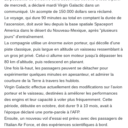
GNF
de mercredi, a déclaré mardi Virgin Galactic dans un
8779.999627
communiqué. Un acompte de 150.000 dollars sera réclamé.
GTQ 7.628337
Le voyage, qui dure 90 minutes au total en comptant la durée de
GYD 209.158083
l'ascension, doit avoir lieu depuis la base spatiale Spaceport
HKD 7.84445
America dans le désert du Nouveau-Mexique, après "plusieurs
HNL 26.796086
jours" d'entraînement.
HRK 6.538601
La compagnie utilise un énorme avion porteur, qui décolle d'une
HTG 130.718954
piste classique, puis largue en altitude un vaisseau ressemblant à
HUF 317.007503
un gros jet privé. Celui-ci allume son moteur jusqu'à dépasser les
IDR 17911
80 km d'altitude, puis redescend en planant.
ILS 3.007702
Une fois là-haut, les passagers peuvent se détacher pour
IMP 0.742819
expérimenter quelques minutes en apesanteur, et admirer la
INR 95.31445
courbure de la Terre à travers les hublots.
IQD 1310.5
Virgin Galactic effectue actuellement des modifications sur l'avion
IRR
porteur et le vaisseau, destinées à améliorer les performances
1374849.999511
des engins et leur capacité à voler plus fréquemment. Cette
ISK 123.600857
période, débutée en octobre, doit durer 9 à 10 mois, avait à
JEP 0.742819
l'époque déclaré une porte-parole à l'AFP.
JMD 158.474679
Ensuite, un nouveau vol d'essai est prévu avec des passagers de
JOD 0.708969
l'Italian Air Force, et des expériences scientifiques à bord.