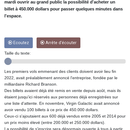
CRC 454.762008
mardi ouvrir au grand public la possibilité d'acheter un
CUC 1
billet à 450.000 dollars pour passer quelques minutes dans
CUP 26.5
l'espace.
CVE 96.150269
CZK 21.036498
DJF 177.720014
DKK 6.48755
Ecoutez
Arrête d'écouter
DOP 58.293309
DZD 133.070995
Taille du texte:
EGP 49.688897
ERN 15
ETB 161.364703
Les premiers vols emmenant des clients doivent avoir lieu fin
EUR 0.867801
2022, avait préalablement annoncé l'entreprise, fondée par le
FJD 2.214902
milliardaire Richard Branson.
FKP 0.742819
Des billets avaient déjà été remis en vente depuis août, mais ils
GBP 0.743265
étaient jusqu'ici réservés aux personnes déjà enregistrées sur
GEL 2.61504
une liste d'attente. En novembre, Virgin Galactic avait annoncé
GGP 0.742819
avoir vendu 100 billets à ce prix de 450.000 dollars.
GHS 11.735003
Ceux-ci s'ajoutaient aux 600 déjà vendus entre 2005 et 2014 pour
GIP 0.742819
un prix moins élevé (entre 200.000 et 250.000 dollars).
GMD 73.999812
La possibilité de s'inscrire sera désormais ouverte à tous à partir