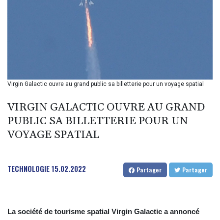
BIF 2990
BMD 1
BND 1.281981
BOB 12.092258
BRL 5.123799
BSD 0.999753
BTN 95.145446
BWP 13.521485
Virgin Galactic ouvre au grand public sa billetterie pour un voyage spatial
BYN 2.960018
BYR 19600
VIRGIN GALACTIC OUVRE AU GRAND
BZD 2.010681
PUBLIC SA BILLETTERIE POUR UN
CAD 1.401065
VOYAGE SPATIAL
CDF
2260.000352
CHF 0.812697
CLF 0.023195
TECHNOLOGIE
15.02.2022
Partager
Partager
CLP 915.879602
CNY 6.74905
CNH 6.749745
COP 3160.11
La société de tourisme spatial Virgin Galactic a annoncé