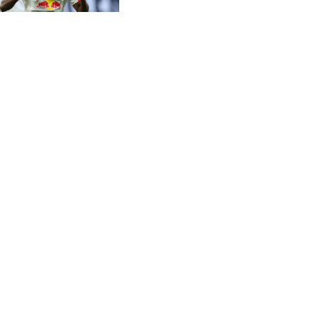
CVE 96.149866
Diomandé
CZK 21.04075
DJF 177.720321
DKK 6.487735
DOP 58.29816
DZD 132.880362
EGP 49.6944
ERN 15
ETB 161.364703
EUR 0.86783
FJD 2.214449
FKP 0.742819
GBP 0.743335
GEL 2.615024
GGP 0.742819
GHS 11.735003
GIP 0.742819
GMD 74.000428
GNF 8780.000142