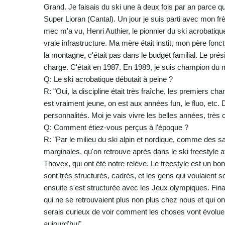
Grand. Je faisais du ski une à deux fois par an parce qu
Super Lioran (Cantal). Un jour je suis parti avec mon fr
mec m'a vu, Henri Authier, le pionnier du ski acrobatiqu
vraie infrastructure. Ma mère était instit, mon père fonc
la montagne, c'était pas dans le budget familial. Le pré
charge. C'était en 1987. En 1989, je suis champion du 
Q: Le ski acrobatique débutait à peine ?
R: "Oui, la discipline était très fraîche, les premiers c
est vraiment jeune, on est aux années fun, le fluo, etc.
personnalités. Moi je vais vivre les belles années, très c
Q: Comment étiez-vous perçus à l'époque ?
R: "Par le milieu du ski alpin et nordique, comme des s
marginales, qu'on retrouve après dans le ski freestyle
Thovex, qui ont été notre relève. Le freestyle est un bon 
sont très structurés, cadrés, et les gens qui voulaient so
ensuite s'est structurée avec les Jeux olympiques. Fin
qui ne se retrouvaient plus non plus chez nous et qui ont 
serais curieux de voir comment les choses vont évoluer
aujourd'hui".