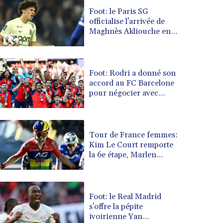
BRL 5.1235
Foot: le Paris SG
officialise l'arrivée de
BSD 0.999753
Maghnès Akliouche en
BTN 95.145446
provenance de Monaco
BWP 13.521485
BYN 2.960018
BYR 19600
Foot: Rodri a donné son
BZD 2.010681
accord au FC Barcelone
pour négocier avec
CAD 1.401435
Manchester City
CDF 2260.00015
CHF 0.812655
CLF 0.023195
Tour de France femmes:
CLP 915.880427
Kim Le Court remporte
CNY 6.74905
la 6e étape, Marlen
Reusser reste maillot
CNH 6.747951
jaune
COP 3160.36
CRC 454.762008
Foot: le Real Madrid
CUC 1
s'offre la pépite
CUP 26.5
ivoirienne Yan