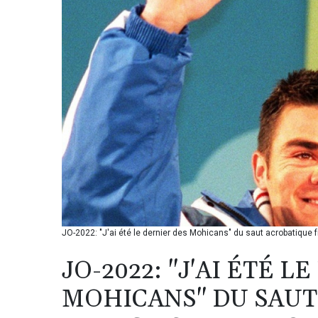
JO-2022: "J'ai été le dernier des Mohicans" du saut acrobatique
JO-2022: "J'AI ÉTÉ L
MOHICANS" DU SAU