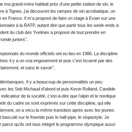
e ma grand-mère habitait près d'une petite station de ski, le
ère à Tignes, j'ai découvert les rampes de ski acrobatique, un
e en France. Il m'a proposé de faire un stage à Evian sur une
tionnaire à la RATP, autant dire que partir tous les week-ends à
sident du club des Yvelines a proposé de tout prendre en
monde juniors".
hampionnats du monde officiels ont eu lieu en 1986. La discipline
 Donc il y a un vrai engouement et puis c'est incarné par des
lairement, et sans le savoir".
altimbanques. Il y a beaucoup de personnalités un peu
 avec les Seb Michaud d'abord et puis Kevin Rolland, Candide
indicateur de la société, c'est-à-dire que l'alpin et le nordique
rtir du cadre se sont exprimés sur cette discipline, qui elle
alement, on a vécu la même transition après avec les jeunes
basculé sur le freeride puis le half-pipe, le slopestyle. Je
 parce qu'ils ont tous intégré le programme olympique aussi