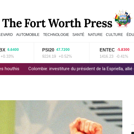
LEVARD
AUTOMOBILE
TECHNOLOGIE
SANTÉ
NATURE
CULTURE
ÉDU
PSI20
ENTEC
6400
47.7200
-5.8300
%
9224.19
+0.52%
1416.23
-0.41%
ombie: investiture du président de la Espriella, allié de Trump en guer