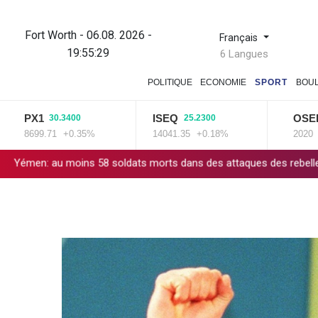
Fort Worth - 06.08. 2026 -
Français
19:55:30
6 Langues
POLITIQUE
ECONOMIE
SPORT
BOU
PX1
ISEQ
OSEBX
30.3400
25.2300
6.
8699.71
+0.35%
14041.35
+0.18%
2020
+0.33
ns 58 soldats morts dans des attaques des rebelles houthis
Col