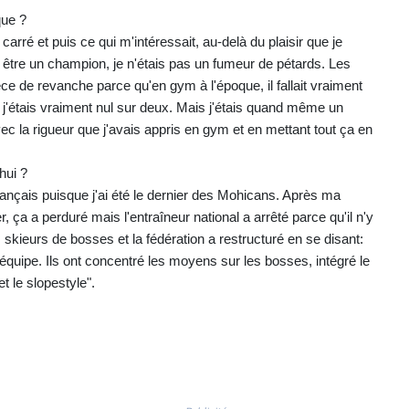
que ?
carré et puis ce qui m'intéressait, au-delà du plaisir que je
ais être un champion, je n'étais pas un fumeur de pétards. Les
pèce de revanche parce qu'en gym à l'époque, il fallait vraiment
, j'étais vraiment nul sur deux. Mais j'étais quand même un
vec la rigueur que j'avais appris en gym et en mettant tout ça en
hui ?
rançais puisque j'ai été le dernier des Mohicans. Après ma
, ça a perduré mais l'entraîneur national a arrêté parce qu'il n'y
des skieurs de bosses et la fédération a restructuré en se disant:
 équipe. Ils ont concentré les moyens sur les bosses, intégré le
et le slopestyle".