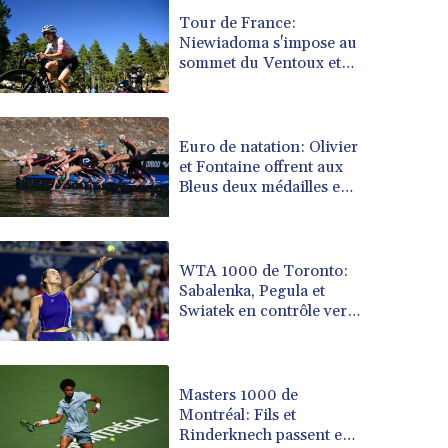
BRL 5.105192
Tour de France:
Niewiadoma s'impose au
BSD 0.999879
sommet du Ventoux et
BTN 95.145572
endosse le maillot jaune
BWP 13.496235
BYN 2.977343
BYR 19600
Euro de natation: Olivier
BZD 2.010921
et Fontaine offrent aux
Bleus deux médailles en
CAD 1.394035
eau libre
CDF 2259.999972
CHF 0.808105
CLF 0.023174
WTA 1000 de Toronto:
CLP 914.839994
Sabalenka, Pegula et
CNY 6.74905
Swiatek en contrôle vers
les 8es de finale
CNH 6.74376
COP 3162.95
CRC 454.53954
Masters 1000 de
CUC 1
Montréal: Fils et
CUP 26.5
Rinderknech passent en