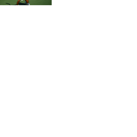
CVE 95.649308
8es de finale
CZK 20.993008
DJF 178.055931
DKK 6.468945
DOP 58.368898
DZD 132.93776
EGP 49.787401
ERN 15
ETB 161.383609
EUR 0.86533
FJD 2.210502
FKP 0.743241
GBP 0.741355
GEL 2.615003
GGP 0.743241
GHS 11.733937
GIP 0.743241
GMD 74.00032
GNF 8782.057677