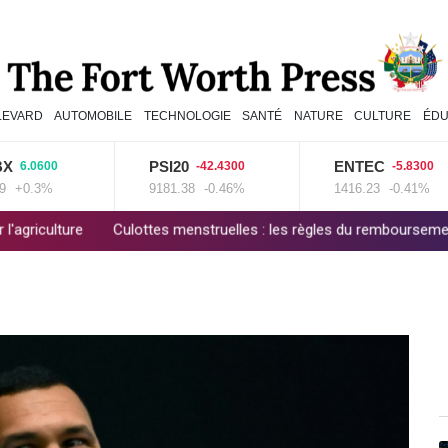
LEVARD
AUTOMOBILE
TECHNOLOGIE
SANTÉ
NATURE
CULTURE
ÉDU
PSI20
ENTEC
0600
-42.4300
-5.8300
.3%
9181.38
-0.46%
1416.23
-0.41%
Culottes menstruelles : les règles du remboursement précisées