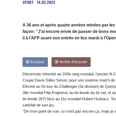
SPORT
14.02.2022
A 36 ans et après quatre années minées par les 
façon: "J'ai encore envie de passer de bons mome
il à l'AFP avant son entrée en lice mardi à l'Open
Ecoutez
Arrête d'écouter
Désormais retombé au 243e rang mondial, l'ancien N.5 
Coupe Davis Gilles Simon, pour son sixième match de 
Eliminé au 2e tour du Challenger (2e division) de Quimp
36e mondial Filip Krajinovic au tie-break du 2e set, et a
tie-break (9/7) face au 11e mondial Hubert Hurkacz, T
satisfait de son jeu.
"De mon point de vue, ce n'est pas encore ça, mais je sui