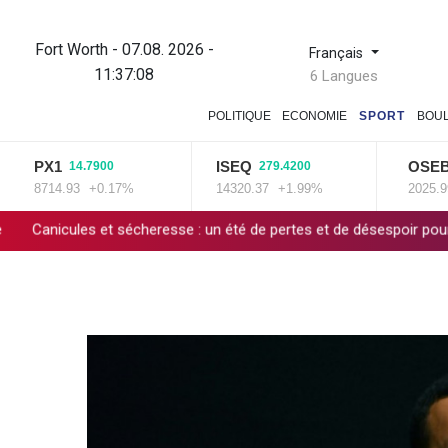
Fort Worth - 07.08. 2026 -
Français
11:37:09
6 Langues
POLITIQUE
ECONOMIE
SPORT
BOU
PX1
ISEQ
OSEBX
14.7900
279.4200
6.
8714.93
+0.17%
14320.37
+1.99%
2025.99
+0
 et sécheresse : un été de pertes et de désespoir pour l'agriculture