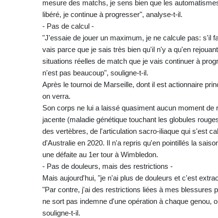
mesure des matchs, je sens bien que les automatismes 
libéré, je continue à progresser", analyse-t-il.
- Pas de calcul -
"J'essaie de jouer un maximum, je ne calcule pas: s'il fa
vais parce que je sais très bien qu'il n'y a qu'en rejou
situations réelles de match que je vais continuer à progr
n'est pas beaucoup", souligne-t-il.
Après le tournoi de Marseille, dont il est actionnaire p
on verra.
Son corps ne lui a laissé quasiment aucun moment de r
jacente (maladie génétique touchant les globules rouges
des vertèbres, de l'articulation sacro-iliaque qui s'est c
d'Australie en 2020. Il n'a repris qu'en pointillés la sai
une défaite au 1er tour à Wimbledon.
- Pas de douleurs, mais des restrictions -
Mais aujourd'hui, "je n'ai plus de douleurs et c'est extrao
"Par contre, j'ai des restrictions liées à mes blessures
ne sort pas indemne d'une opération à chaque genou, on 
souligne-t-il.