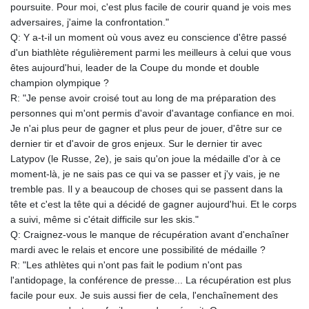
JOD 0.708998
poursuite. Pour moi, c'est plus facile de courir quand je vois mes
JPY 158.398421
adversaires, j'aime la confrontation."
KES 129.369762
Q: Y a-t-il un moment où vous avez eu conscience d'être passé
KGS 87.45004
d'un biathlète régulièrement parmi les meilleurs à celui que vous
KHR
êtes aujourd'hui, leader de la Coupe du monde et double
4064.574925
champion olympique ?
KMF 427.000007
R: "Je pense avoir croisé tout au long de ma préparation des
KRW
personnes qui m'ont permis d'avoir d'avantage confiance en moi.
1421.414997
Je n'ai plus peur de gagner et plus peur de jouer, d'être sur ce
KWD 0.30965
dernier tir et d'avoir de gros enjeux. Sur le dernier tir avec
KYD 0.834936
Latypov (le Russe, 2e), je sais qu'on joue la médaille d'or à ce
KZT 469.48422
moment-là, je ne sais pas ce qui va se passer et j'y vais, je ne
LAK
tremble pas. Il y a beaucoup de choses qui se passent dans la
22637.365499
tête et c'est la tête qui a décidé de gagner aujourd'hui. Et le corps
LBP
a suivi, même si c'était difficile sur les skis."
89717.564641
Q: Craignez-vous le manque de récupération avant d'enchaîner
LKR 336.535164
mardi avec le relais et encore une possibilité de médaille ?
LRD 180.841182
R: "Les athlètes qui n'ont pas fait le podium n'ont pas
LSL 16.341492
l'antidopage, la conférence de presse... La récupération est plus
LTL 2.95274
facile pour eux. Je suis aussi fier de cela, l'enchaînement des
LVL 0.60489