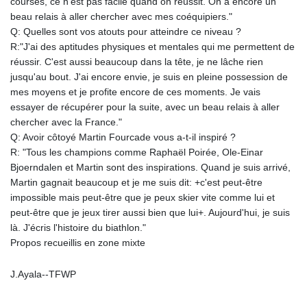
courses, ce n'est pas facile quand on réussit. On a encore un
LYD 6.38659
beau relais à aller chercher avec mes coéquipiers."
MAD 9.347628
Q: Quelles sont vos atouts pour atteindre ce niveau ?
MDL 17.432256
R:"J'ai des aptitudes physiques et mentales qui me permettent de
MGA
réussir. C'est aussi beaucoup dans la tête, je ne lâche rien
4307.49732
jusqu'au bout. J'ai encore envie, je suis en pleine possession de
MKD 53.409668
mes moyens et je profite encore de ces moments. Je vais
MMK
essayer de récupérer pour la suite, avec un beau relais à aller
2099.443841
chercher avec la France."
MNT
Q: Avoir côtoyé Martin Fourcade vous a-t-il inspiré ?
3595.840223
R: "Tous les champions comme Raphaël Poirée, Ole-Einar
MOP 8.095403
Bjoerndalen et Martin sont des inspirations. Quand je suis arrivé,
MRU 40.165112
Martin gagnait beaucoup et je me suis dit: +c'est peut-être
MUR 46.939753
impossible mais peut-être que je peux skier vite comme lui et
MVR 15.45971
peut-être que je jeux tirer aussi bien que lui+. Aujourd'hui, je suis
MWK
là. J'écris l'histoire du biathlon."
1737.235719
Propos recueillis en zone mixte
MXN 17.203801
MYR 4.092101
J.Ayala--TFWP
MZN 63.906089
NAD 16.341492