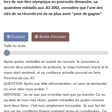
CRC 455.750926
lors de son titre olympique en poursuite dimanche, sa
CUC 1
quatrième médaille aux JO-2002, considère que l'une des
CUP 26.5
clés de sa réussite est de ne plus avoir "peur de gagner".
CVE 95.718223
CZK 21.0489
DJF 178.411296
DKK 6.489235
Ecoutez
Arrête d'écouter
DOP 58.379523
DZD 132.880291
Taille du texte:
EGP 49.695598
ERN 15
ETB 161.7072
Après quatre médailles en autant de courses, le Jurassien a
EUR 0.86806
encore deux possibilités de podiums, le relais hommes mardi et la
FJD 2.215901
mass start vendredi, et sa confiance actuelle pourrait en faire
FKP 0.742819
l'homme de ces JO.
GBP 0.743455
QUESTION: Après une telle démonstration, on peut se demander
GEL 2.615018
où vous allez vous arrêter ?
GGP 0.742819
REPONSE: "Je ne vais pas m'arrêter tant que ça marche. Ca va
GHS 11.776297
au-delà de tous mes rêves, quatre médailles en quatre courses
GIP 0.742819
dont deux titres, c'est tout simplement incroyable. Je suis fier de
GMD 73.99975
moi car les conditions étaient vraiment dures et compliquées. J'ai