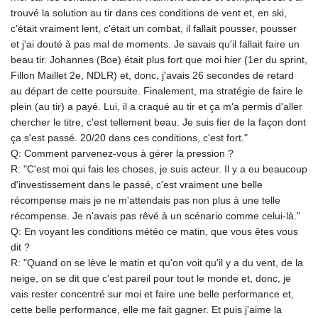
GNF
trouvé la solution au tir dans ces conditions de vent et, en ski,
8798.496547
c'était vraiment lent, c'était un combat, il fallait pousser, pousser
GTQ 7.644462
et j'ai douté à pas mal de moments. Je savais qu'il fallait faire un
GYD 209.601111
beau tir. Johannes (Boe) était plus fort que moi hier (1er du sprint,
HKD 7.84481
Fillon Maillet 2e, NDLR) et, donc, j'avais 26 secondes de retard
HNL 26.852845
au départ de cette poursuite. Finalement, ma stratégie de faire le
HRK 6.539003
plein (au tir) a payé. Lui, il a craqué au tir et ça m'a permis d'aller
HTG 130.990152
chercher le titre, c'est tellement beau. Je suis fier de la façon dont
HUF 317.137974
ça s'est passé. 20/20 dans ces conditions, c'est fort."
IDR 17934
Q: Comment parvenez-vous à gérer la pression ?
ILS 3.007702
R: "C'est moi qui fais les choses, je suis acteur. Il y a eu beaucoup
IMP 0.742819
d'investissement dans le passé, c'est vraiment une belle
INR 95.38485
récompense mais je ne m'attendais pas non plus à une telle
IQD
récompense. Je n'avais pas rêvé à un scénario comme celui-là."
1312.470159
Q: En voyant les conditions météo ce matin, que vous êtes vous
IRR
dit ?
1374849.999974
R: "Quand on se lève le matin et qu'on voit qu'il y a du vent, de la
ISK 123.610004
neige, on se dit que c'est pareil pour tout le monde et, donc, je
JEP 0.742819
vais rester concentré sur moi et faire une belle performance et,
JMD 158.809665
cette belle performance, elle me fait gagner. Et puis j'aime la