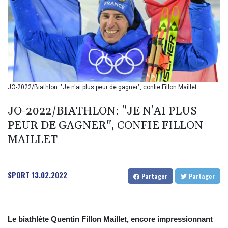
BIF 2994.283829
BMD 1
BND 1.284641
BOB 12.117713
BRL 5.123699
BSD 1.001871
BTN 95.346152
BWP 13.550126
JO-2022/Biathlon: "Je n'ai plus peur de gagner", confie Fillon Maillet
BYN 2.966287
BYR 19600
JO-2022/BIATHLON: "JE N'AI PLUS
BZD 2.01494
PEUR DE GAGNER", CONFIE FILLON
CAD 1.40211
MAILLET
CDF
2259.999763
CHF 0.81274
CLF 0.023195
SPORT
13.02.2022
Partager
Partager
CLP 915.879673
CNY 6.74905
CNH 6.74719
COP 3160.36
Le biathlète Quentin Fillon Maillet, encore impressionnant