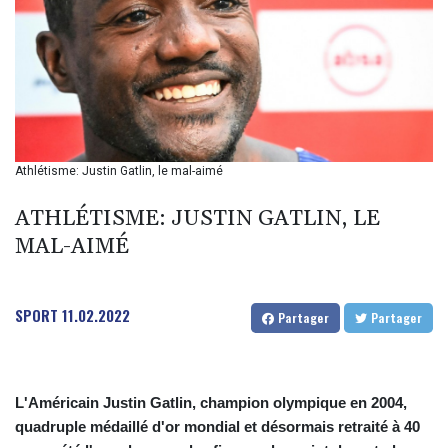
BMD 1
BND 1.280355
BOB 12.127059
BRL 5.121102
BSD 0.998525
BTN 94.928527
BWP 13.540594
BYN 2.95324
Athlétisme: Justin Gatlin, le mal-aimé
BYR 19600
BZD 2.008246
ATHLÉTISME: JUSTIN GATLIN, LE
CAD 1.401165
MAL-AIMÉ
CDF
2261.000163
CHF 0.807498
SPORT
11.02.2022
CLF 0.023148
Partager
Partager
CLP 914.020319
CNY 6.750205
CNH 6.748825
L'Américain Justin Gatlin, champion olympique en 2004,
COP 3182.69
quadruple médaillé d'or mondial et désormais retraité à 40
CRC 452.79721