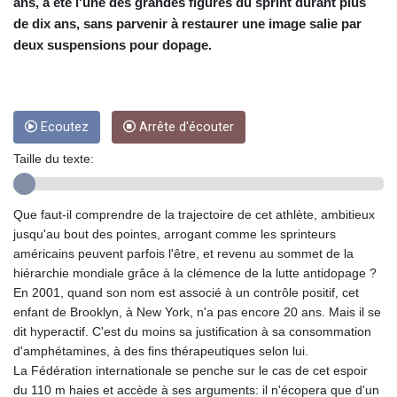
CUC 1
ans, a été l'une des grandes figures du sprint durant plus
CUP 26.5
de dix ans, sans parvenir à restaurer une image salie par
CVE 95.41136
deux suspensions pour dopage.
CZK 20.95865
DJF 177.80489
DKK 6.47365
DOP 58.232602
Ecoutez
Arrête d'écouter
DZD 132.944019
EGP 49.775899
Taille du texte:
ERN 15
ETB 161.161277
Que faut-il comprendre de la trajectoire de cet athlète, ambitieux
EUR 0.866017
jusqu'au bout des pointes, arrogant comme les sprinteurs
FJD 2.211503
américains peuvent parfois l'être, et revenu au sommet de la
FKP 0.742819
hiérarchie mondiale grâce à la clémence de la lutte antidopage ?
GBP 0.742815
En 2001, quand son nom est associé à un contrôle positif, cet
GEL 2.615015
enfant de Brooklyn, à New York, n'a pas encore 20 ans. Mais il se
GGP 0.742819
dit hyperactif. C'est du moins sa justification à sa consommation
GHS 11.707393
d'amphétamines, à des fins thérapeutiques selon lui.
GIP 0.742819
La Fédération internationale se penche sur le cas de cet espoir
GMD 73.496482
du 110 m haies et accède à ses arguments: il n'écopera que d'un
GNF