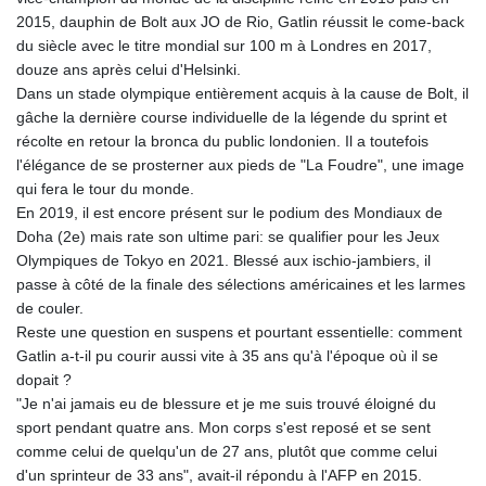
2015, dauphin de Bolt aux JO de Rio, Gatlin réussit le come-back
MAD 9.306469
du siècle avec le titre mondial sur 100 m à Londres en 2017,
MDL 17.349168
douze ans après celui d'Helsinki.
MGA
Dans un stade olympique entièrement acquis à la cause de Bolt, il
4250.201175
gâche la dernière course individuelle de la légende du sprint et
MKD 53.237055
récolte en retour la bronca du public londonien. Il a toutefois
MMK
l'élégance de se prosterner aux pieds de "La Foudre", une image
2099.443841
qui fera le tour du monde.
MNT
En 2019, il est encore présent sur le podium des Mondiaux de
3595.840223
Doha (2e) mais rate son ultime pari: se qualifier pour les Jeux
MOP 8.06706
Olympiques de Tokyo en 2021. Blessé aux ischio-jambiers, il
MRU 40.039976
passe à côté de la finale des sélections américaines et les larmes
MUR 46.940072
de couler.
MVR 15.45007
Reste une question en suspens et pourtant essentielle: comment
MWK
Gatlin a-t-il pu courir aussi vite à 35 ans qu'à l'époque où il se
1731.395716
dopait ?
MXN 17.247601
"Je n'ai jamais eu de blessure et je me suis trouvé éloigné du
MYR 4.088602
sport pendant quatre ans. Mon corps s'est reposé et se sent
MZN 63.909793
comme celui de quelqu'un de 27 ans, plutôt que comme celui
NAD 16.381249
d'un sprinteur de 33 ans", avait-il répondu à l'AFP en 2015.
NGN