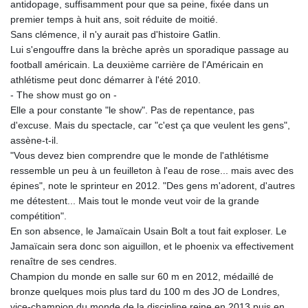
antidopage, suffisamment pour que sa peine, fixée dans un
JPY 157.761501
premier temps à huit ans, soit réduite de moitié.
KES 129.397493
Sans clémence, il n'y aurait pas d'histoire Gatlin.
KGS 87.45026
Lui s'engouffre dans la brèche après un sporadique passage au
KHR
football américain. La deuxième carrière de l'Américain en
4046.845459
athlétisme peut donc démarrer à l'été 2010.
KMF 427.00012
- The show must go on -
KRW
Elle a pour constante "le show". Pas de repentance, pas
1419.980153
d'excuse. Mais du spectacle, car "c'est ça que veulent les gens",
KWD 0.30915
assène-t-il.
KYD 0.832154
"Vous devez bien comprendre que le monde de l'athlétisme
KZT 468.574643
ressemble un peu à un feuilleton à l'eau de rose... mais avec des
LAK
épines", note le sprinteur en 2012. "Des gens m'adorent, d'autres
22572.089904
me détestent... Mais tout le monde veut voir de la grande
LBP
compétition".
89416.880105
En son absence, le Jamaïcain Usain Bolt a tout fait exploser. Le
LKR 335.026171
Jamaïcain sera donc son aiguillon, et le phoenix va effectivement
LRD 180.231552
renaître de ses cendres.
LSL 16.381249
Champion du monde en salle sur 60 m en 2012, médaillé de
LTL 2.95274
bronze quelques mois plus tard du 100 m des JO de Londres,
LVL 0.604891
vice-champion du monde de la discipline reine en 2013 puis en
LYD 6.355428