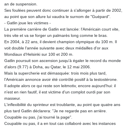
an de suspension.
8770.290382
Ses foulées peuvent donc continuer à s'allonger à partir de 2002,
GTQ 7.616295
au point que son allure lui vaudra le surnom de "Guépard".
GYD 208.881351
- Gatlin joue les victimes -
HKD 7.84372
La première carrière de Gatlin est lancée: l'Américain court vite,
HNL 26.762769
très vite et va se forger un palmarès long comme le bras.
HRK 6.523803
En 2004, à 22 ans, il devient champion olympique du 100 m. Il
HTG 130.551217
voit double l'année suivante avec deux médailles d'or aux
HUF 313.870984
Mondiaux d'Helsinki sur 100 et 200 m.
IDR 17907
Gatlin poursuit son ascension jusqu'à égaler le record du monde
ILS 3.0115
d'alors (9.77) à Doha, au Qatar, le 12 mai 2006.
IMP 0.742819
Mais la supercherie est démasquée: trois mois plus tard,
INR 95.19655
l'Américain annonce avoir été contrôlé positif à la testostérone.
IQD
Il adopte alors ce qui reste son leitmotiv, encore aujourd'hui: il
1308.066714
n'est en rien fautif, il est victime d'un complot ourdi par son
IRR
masseur.
1374799.999626
L'inflexibilité du sprinteur est troublante, au point que quatre ans
ISK 122.78976
plus tard Gatlin déclarera: "Je ne regarde pas en arrière.
JEP 0.742819
Coupable ou pas, j'ai tourné la page".
JMD 158.672337
Coupable ou pas, il a en tout cas collaboré avec les instances
JOD 0.708983