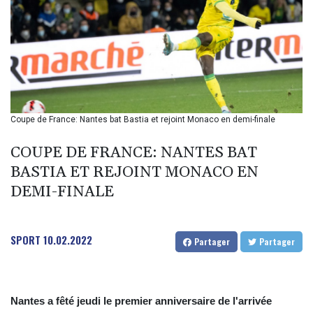
BIF 2985.970817
BMD 1
BND 1.277984
BOB 11.853211
BRL 5.083898
BSD 0.997309
BTN 94.901089
BWP 13.461555
Coupe de France: Nantes bat Bastia et rejoint Monaco en demi-finale
BYN 2.969692
BYR 19600
COUPE DE FRANCE: NANTES BAT
BZD 2.005779
BASTIA ET REJOINT MONACO EN
CAD 1.39606
DEMI-FINALE
CDF
2262.502134
CHF 0.809098
CLF 0.023198
SPORT
10.02.2022
Partager
Partager
CLP 913.000141
CNY 6.747598
CNH 6.74699
COP 3157.69
Nantes a fêté jeudi le premier anniversaire de l'arrivée