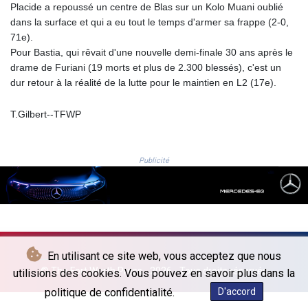
JOD 0.708972
Placide a repoussé un centre de Blas sur un Kolo Muani oublié
JPY 158.207962
dans la surface et qui a eu tout le temps d'armer sa frappe (2-0,
KES 128.880029
71e).
KGS 87.450078
Pour Bastia, qui rêvait d'une nouvelle demi-finale 30 ans après le
KHR 4050.85633
drame de Furiani (19 morts et plus de 2.300 blessés), c'est un
KMF 426.000291
dur retour à la réalité de la lutte pour le maintien en L2 (17e).
KRW
1415.545005
T.Gilbert--TFWP
KWD 0.30866
KYD 0.831109
KZT 467.406398
Publicité
LAK
22517.541811
LBP
89309.055987
LKR 334.518649
LRD 180.013843
En utilisant ce site web, vous acceptez que nous
LSL 16.202317
© The Fort Worth Press - 2026 - Tous droits réservés
utilisions des cookies. Vous pouvez en savoir plus dans la
LTL 2.95274
politique de confidentialité.
D'accord
LVL 0.60489
LYD 6.343603