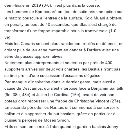
GNF
demi-finale en 2019 (3-0), n'est plus dans la course.
8759.111457
Les hommes de Kombouaré ont tout de suite pris une option sur
GTQ 7.609218
le match: bousculé à l'entrée de la surface, Kolo Muani a obtenu
GYD 208.606894
un penalty au bout de 40 secondes, que Blas s'est chargé de
HKD 7.84524
transformer d'une frappe imparable sous la transversale (1-0,
HNL 26.731037
3e).
HRK 6.522098
Mais les Canaris se sont alors rapidement repliés en défense, ne
HTG 130.40262
créant plus de jeu et se mettant en danger à l'arrière avec une
HUF 314.6285
série de passes approximatives.
IDR 17816.05
Nettement plus entreprenants et soutenus par près de 400
ILS 2.999849
supporters arrivés sur deux vols charters, les Bastiais n'ont pas
IMP 0.74148
su tirer profit d'une succession d'occasions d'égaliser.
INR 95.19805
Par manque d'inspiration dans le dernier geste, mais aussi à
IQD
cause de Descamps, qui s'est interposé face à Benjamin Santelli
1306.448752
(9e, 38e, 43e) et Julien Le Cardinal (16e), avant de voir son
IRR
poteau droit repousser une frappe de Christophe Vincent (27e).
1375550.000174
En seconde période, les Nantais ont commencé à conserver le
ISK 123.469937
ballon et à s'approcher du but bastiais, grâce en particulier à
JEP 0.74148
plusieurs percées de Moses Simon.
JMD 158.382433
Et ils se sont enfin mis à l'abri quand le gardien bastiais Johny