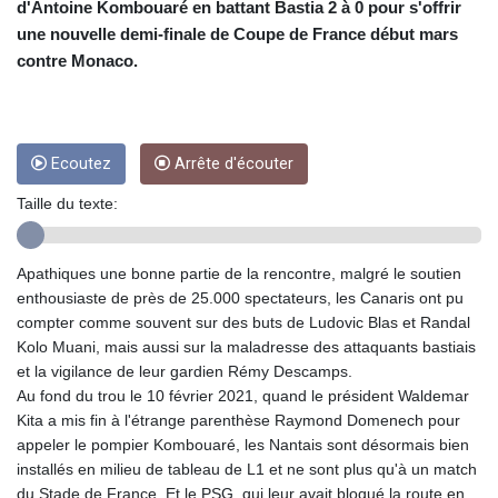
CRC 453.361712
d'Antoine Kombouaré en battant Bastia 2 à 0 pour s'offrir
CUC 1
une nouvelle demi-finale de Coupe de France début mars
CUP 26.5
contre Monaco.
CVE 95.398565
CZK 21.010974
DJF 177.598394
DKK 6.472445
Ecoutez
Arrête d'écouter
DOP 58.218911
DZD 132.350167
Taille du texte:
EGP 49.803294
ERN 15
ETB 160.971007
Apathiques une bonne partie de la rencontre, malgré le soutien
EUR 0.865819
enthousiaste de près de 25.000 spectateurs, les Canaris ont pu
FJD 2.20855
compter comme souvent sur des buts de Ludovic Blas et Randal
FKP 0.74148
Kolo Muani, mais aussi sur la maladresse des attaquants bastiais
GBP 0.741655
et la vigilance de leur gardien Rémy Descamps.
GEL 2.610398
Au fond du trou le 10 février 2021, quand le président Waldemar
GGP 0.74148
Kita a mis fin à l'étrange parenthèse Raymond Domenech pour
GHS 11.701051
appeler le pompier Kombouaré, les Nantais sont désormais bien
GIP 0.74148
installés en milieu de tableau de L1 et ne sont plus qu'à un match
GMD 73.50146
du Stade de France. Et le PSG, qui leur avait bloqué la route en