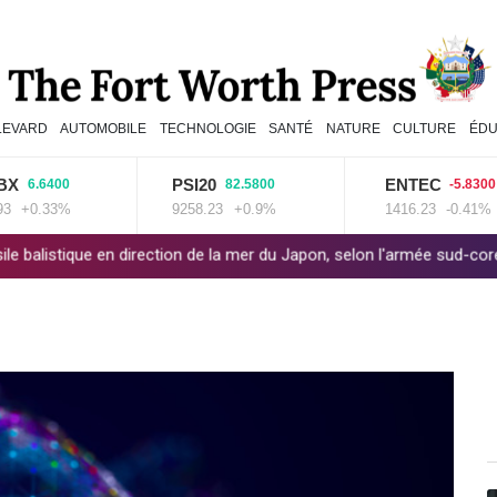
LEVARD
AUTOMOBILE
TECHNOLOGIE
SANTÉ
NATURE
CULTURE
ÉDU
PSI20
ENTEC
6400
82.5800
-5.8300
.33%
9258.23
+0.9%
1416.23
-0.41%
n direction de la mer du Japon, selon l'armée sud-coréenne
L'aute