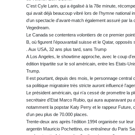
C'est Cyle Larin, qui a égalisé à la 78e minute, récomp
qui avait déjà beaucoup vibré lors de l'hymne national in
d'un spectacle d'avant-match également assuré par la c
Vegedream.
Le Canada se contentera volontiers de ce premier point 
B, où figurent l'épouvantail suisse et le Qatar, opposés
. Aux USA, 32 ans plus tard, sans Trump
A Los Angeles, le showtime approche, avec le coup d'
édition tripartite sur le sol américain, entre les Etats
Trump.
Il est pourtant, depuis des mois, le personnage central d
sa politique migratoire très stricte auront influencé l'age
Le président américain, qui n'a cessé de promettre la 
secrétaire d'Etat Marco Rubio, qui aura auparavant pu 
notamment la popstar Katy Perry et le rappeur Future,
d'un peu plus de 70.000 places.
Trente-deux ans après l'édition 1994 organisée sur leur 
argentin Mauricio Pochettino, ex-entraîneur du Paris Sai