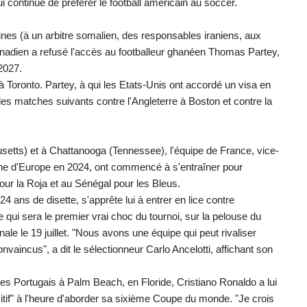
i continue de préférer le football américain au soccer.
aines (à un arbitre somalien, des responsables iraniens, aux
anadien a refusé l'accès au footballeur ghanéen Thomas Partey,
2027.
à Toronto. Partey, à qui les Etats-Unis ont accordé un visa en
les matches suivants contre l'Angleterre à Boston et contre la
etts) et à Chattanooga (Tennessee), l'équipe de France, vice-
ne d'Europe en 2024, ont commencé à s'entraîner pour
our la Roja et au Sénégal pour les Bleus.
4 ans de disette, s'apprête lui à entrer en lice contre
 qui sera le premier vrai choc du tournoi, sur la pelouse du
ale le 19 juillet. "Nous avons une équipe qui peut rivaliser
incus", a dit le sélectionneur Carlo Ancelotti, affichant son
des Portugais à Palm Beach, en Floride, Cristiano Ronaldo a lui
positif" à l'heure d'aborder sa sixième Coupe du monde. "Je crois