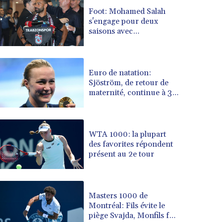
BRL 5.122702
Foot: Mohamed Salah
s'engage pour deux
BSD 0.999753
saisons avec
BTN 95.145446
Trabzonspor
BWP 13.521485
BYN 2.960018
BYR 19600
Euro de natation:
BZD 2.010681
Sjöström, de retour de
maternité, continue à 32
CAD 1.399755
ans de défier le temps
CDF 2261.000308
CHF 0.809703
CLF 0.023153
WTA 1000: la plupart
CLP 914.220115
des favorites répondent
CNY 6.749953
présent au 2e tour
CNH 6.748475
COP 3181.98
CRC 454.762008
Masters 1000 de
CUC 1
Montréal: Fils évite le
CUP 26.5
piège Svajda, Monfils fait