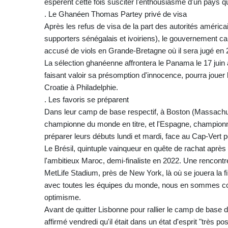
espèrent cette fois susciter l'enthousiasme d'un pays qu
. Le Ghanéen Thomas Partey privé de visa
Après les refus de visa de la part des autorités améric
supporters sénégalais et ivoiriens), le gouvernement c
accusé de viols en Grande-Bretagne où il sera jugé en 
La sélection ghanéenne affrontera le Panama le 17 juin 
faisant valoir sa présomption d'innocence, pourra jouer 
Croatie à Philadelphie.
. Les favoris se préparent
Dans leur camp de base respectif, à Boston (Massachus
championne du monde en titre, et l'Espagne, champion
préparer leurs débuts lundi et mardi, face au Cap-Vert p
Le Brésil, quintuple vainqueur en quête de rachat après 2
l'ambitieux Maroc, demi-finaliste en 2022. Une rencontre
MetLife Stadium, près de New York, là où se jouera la fin
avec toutes les équipes du monde, nous en sommes conva
optimisme.
Avant de quitter Lisbonne pour rallier le camp de base 
affirmé vendredi qu'il était dans un état d'esprit "très 