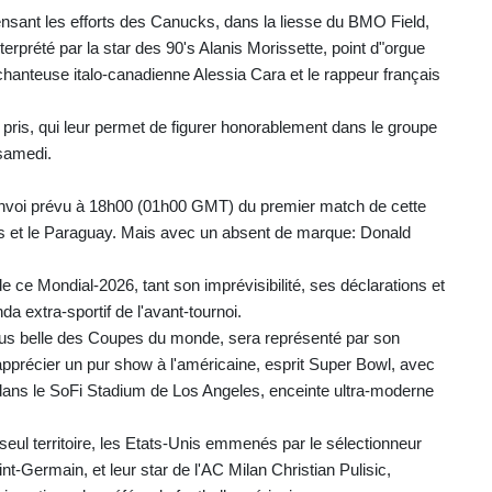
ensant les efforts des Canucks, dans la liesse du BMO Field,
terprété par la star des 90's Alanis Morissette, point d"orgue
hanteuse italo-canadienne Alessia Cara et le rappeur français
pris, qui leur permet de figurer honorablement dans le groupe
 samedi.
envoi prévu à 18h00 (01h00 GMT) du premier match de cette
-Unis et le Paraguay. Mais avec un absent de marque: Donald
e ce Mondial-2026, tant son imprévisibilité, ses déclarations et
nda extra-sportif de l'avant-tournoi.
plus belle des Coupes du monde, sera représenté par son
apprécier un pur show à l'américaine, esprit Super Bowl, avec
 dans le SoFi Stadium de Los Angeles, enceinte ultra-moderne
seul territoire, les Etats-Unis emmenés par le sélectionneur
nt-Germain, et leur star de l'AC Milan Christian Pulisic,