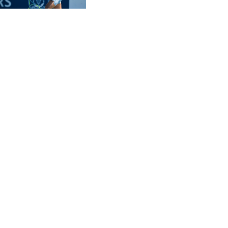
CVE 95.518807
ses adieux
CZK 20.975095
DJF 178.03342
DKK 6.476797
DOP 58.256128
DZD 132.984018
EGP 49.790099
ERN 15
ETB 161.364703
EUR 0.86642
FJD 2.21245
FKP 0.742819
GBP 0.742565
GEL 2.614971
GGP 0.742819
GHS 11.751814
GIP 0.742819
GMD 73.494895
GNF 8780.470902