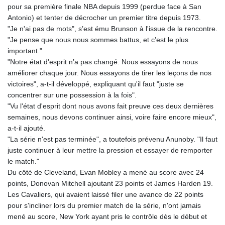
pour sa première finale NBA depuis 1999 (perdue face à San
GNF
Antonio) et tenter de décrocher un premier titre depuis 1973.
8756.649224
"Je n'ai pas de mots", s’est ému Brunson à l'issue de la rencontre.
GTQ 7.607144
"Je pense que nous nous sommes battus, et c’est le plus
GYD 208.588851
important."
HKD 7.84315
"Notre état d'esprit n’a pas changé. Nous essayons de nous
HNL 26.723176
améliorer chaque jour. Nous essayons de tirer les leçons de nos
HRK 6.518804
victoires", a-t-il développé, expliquant qu'il faut "juste se
HTG 130.363707
concentrer sur une possession à la fois".
HUF 314.060388
"Vu l'état d'esprit dont nous avons fait preuve ces deux dernières
IDR 17801
semaines, nous devons continuer ainsi, voire faire encore mieux",
ILS 2.99985
a-t-il ajouté.
IMP 0.74148
"La série n'est pas terminée", a toutefois prévenu Anunoby. "Il faut
INR 95.210504
juste continuer à leur mettre la pression et essayer de remporter
IQD
le match."
1306.058902
Du côté de Cleveland, Evan Mobley a mené au score avec 24
IRR
points, Donovan Mitchell ajoutant 23 points et James Harden 19.
1375550.000352
Les Cavaliers, qui avaient laissé filer une avance de 22 points
ISK 123.340386
pour s'incliner lors du premier match de la série, n'ont jamais
JEP 0.74148
mené au score, New York ayant pris le contrôle dès le début et
JMD 158.335856