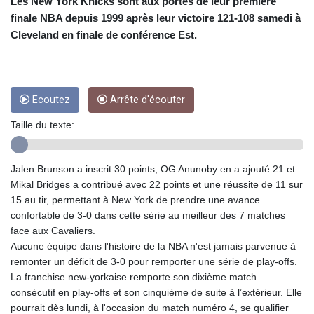
CRC 453.228387
Les New York Knicks sont aux portes de leur première
CUC 1
finale NBA depuis 1999 après leur victoire 121-108 samedi à
CUP 26.5
Cleveland en finale de conférence Est.
CVE 95.372573
CZK 20.982104
DJF 177.546166
DKK 6.46804
Ecoutez
Arrête d'écouter
DOP 58.20179
DZD 132.308956
Taille du texte:
EGP 49.631449
ERN 15
Jalen Brunson a inscrit 30 points, OG Anunoby en a ajouté 21 et
ETB 160.923669
Mikal Bridges a contribué avec 22 points et une réussite de 11 sur
EUR 0.86495
15 au tir, permettant à New York de prendre une avance
FJD 2.20855
confortable de 3-0 dans cette série au meilleur des 7 matches
FKP 0.74148
face aux Cavaliers.
GBP 0.742583
Aucune équipe dans l'histoire de la NBA n'est jamais parvenue à
GEL 2.610391
remonter un déficit de 3-0 pour remporter une série de play-offs.
GGP 0.74148
La franchise new-yorkaise remporte son dixième match
GHS 11.700039
consécutif en play-offs et son cinquième de suite à l’extérieur. Elle
GIP 0.74148
pourrait dès lundi, à l'occasion du match numéro 4, se qualifier
GMD 73.503851