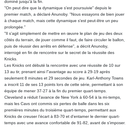
dominé jusqu'à la fin.
JOD 0.70904
"On peut dire que la dynamique s'est poursuivie" depuis le
JPY 157.80604
premier match, a déclaré Anunoby. "Nous essayons de bien jouer
KES 129.014401
à chaque match, mais cette dynamique s'est peut-être un peu
KGS 87.450384
prolongée."
KHR
"Il s'agit simplement de mettre en œuvre le plan de jeu des deux
4049.647537
côtés du terrain, de jouer comme il faut, de faire circuler le ballon,
KMF 426.00035
puis de réussir des arrêts en défense", a décrit Anunoby,
KRW
interrogé en fin de rencontre sur le secret de la réussite des
1407.860383
Knicks.
KWD 0.30866
Les Knicks ont débuté la rencontre avec une réussite de 10 sur
KYD 0.830861
13 au tir, prenant ainsi l"avantage au score à 29-19 après
KZT 467.275008
seulement 8 minutes et 29 secondes de jeu. Karl-Anthony Towns
LAK
a inscrit 11 de ses 13 points lors de cette série, permettant à son
22510.919863
équipe de mener 37-27 à la fin du premier quart-temps.
LBP
Cleveland a réduit l'avance de New York à 60-54 à la mi-temps,
89282.792025
mais les Cavs ont commis six pertes de balle dans les six
LKR 334.420274
premières minutes du troisième quart-temps, permettant aux
LRD 179.959348
Knicks de creuser l’écart à 83-70 et d'entamer le dernier quart-
LSL 16.197552
temps avec une avance confortable de 91-82, avant de s'imposer.
LTL 2.95274
LVL 0.60489