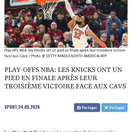
BIF 2985.079791
BMD 1
BND 1.277602
BOB 11.849673
BRL 5.083304
BSD 0.997016
BTN 94.875232
BWP 13.457596
Play-offs NBA: les Knicks ont un pied en finale après leur troisième victoire
BYN 2.968819
face aux Cavs / Photo: © GETTY IMAGES NORTH AMERICA/AFP
BYR 19600
BZD 2.00519
PLAY-OFFS NBA: LES KNICKS ONT UN
CAD 1.39545
PIED EN FINALE APRÈS LEUR
CDF 2262.50392
TROISIÈME VICTOIRE FACE AUX CAVS
CHF 0.80949
CLF 0.023206
CLP 913.315746
SPORT
24.05.2026
CNY 6.747604
Partager
Partager
CNH 6.743285
COP
3142.844787