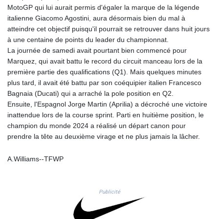
MotoGP qui lui aurait permis d'égaler la marque de la légende
LYD 6.341738
italienne Giacomo Agostini, aura désormais bien du mal à
MAD 9.29222
atteindre cet objectif puisqu'il pourrait se retrouver dans huit jours
MDL 17.337716
à une centaine de points du leader du championnat.
MGA
La journée de samedi avait pourtant bien commencé pour
4254.638239
Marquez, qui avait battu le record du circuit manceau lors de la
MKD 53.215413
première partie des qualifications (Q1). Mais quelques minutes
MMK
plus tard, il avait été battu par son coéquipier italien Francesco
2099.750695
Bagnaia (Ducati) qui a arraché la pole position en Q2.
MNT
Ensuite, l'Espagnol Jorge Martin (Aprilia) a décroché une victoire
3597.347644
inattendue lors de la course sprint. Parti en huitième position, le
MOP 8.056654
champion du monde 2024 a réalisé un départ canon pour
MRU 40.080439
prendre la tête au deuxième virage et ne plus jamais la lâcher.
MUR 47.070378
MVR 15.450378
A.Williams--TFWP
MWK
1728.841413
MXN 17.13635
Publicité
MYR 4.090104
MZN 63.905039
NAD 16.197552