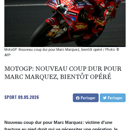
BIF 2985.079791
BMD 1
BND 1.277602
BOB 11.849673
BRL 5.083304
BSD 0.997016
BTN 94.875232
BWP 13.457596
MotoGP: Nouveau coup dur pour Marc Marquez, bientôt opéré / Photo: ©
BYN 2.968819
AFP
BYR 19600
BZD 2.00519
MOTOGP: NOUVEAU COUP DUR POUR
CAD 1.39545
MARC MARQUEZ, BIENTÔT OPÉRÉ
CDF 2262.50392
CHF 0.80802
CLF 0.023212
SPORT
09.05.2026
Partager
Partager
CLP 913.560396
CNY 6.747604
CNH 6.743285
COP
Nouveau coup dur pour Marc Marquez: victime d'une
3142.844787
fracture au pied droit qui va nécessiter une opération, le