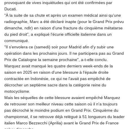
provoquant de vives inquiétudes qui ont été confirmées par
GNF
Ducati.
8756.649224
"À la suite de sa chute et après un examen médical ainsi qu'une
GTQ 7.607144
radiographie, Marc a été déclaré inapte (pour le Grand Prix prévu
GYD 208.588851
dimanche, ndlr) en raison d'une fracture du cinquième métatarse
HKD 7.84315
du pied droit", a expliqué l'écurie officielle italienne dans un
HNL 26.723176
communiqué.
HRK 6.518804
"Il s'envolera ce (samedi) soir pour Madrid afin d'y subir une
HTG 130.363707
opération dans les prochains jours. Il ne participera pas au Grand
HUF 314.060388
Prix de Catalogne la semaine prochaine", a-t-elle conclu.
IDR 17801
Marquez avait manqué les quatre derniers week-ends de la
ILS 2.99985
saison en 2025 en raison d'une blessure à l'épaule droite
IMP 0.740916
contractée en Indonésie, ce qui ne l'avait pas empêché de
INR 95.210504
décrocher un septième sacre dans la catégorie reine du
IQD
motocyclisme.
1306.058902
Mais les séquelles de cette blessure avaient empêché Marquez
IRR
de retrouver son meilleur niveau cette saison où il n'a toujours
1375550.000352
pas décroché le moindre podium en Grand Prix. Cinquième du
ISK 123.340386
championnat, il se retrouve déjà relégué à 51 longueurs du leader
JEP 0.740916
italien Marco Bezzecchi (Aprilia) avant le Grand Prix de France
JMD 158.335856