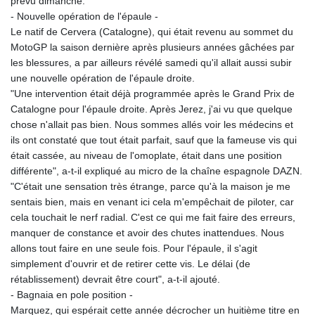
prévu dimanche.
JOD 0.70904
- Nouvelle opération de l'épaule -
JPY 157.80604
Le natif de Cervera (Catalogne), qui était revenu au sommet du
KES 129.014401
MotoGP la saison dernière après plusieurs années gâchées par
KGS 87.450384
les blessures, a par ailleurs révélé samedi qu'il allait aussi subir
KHR
une nouvelle opération de l'épaule droite.
4049.647537
"Une intervention était déjà programmée après le Grand Prix de
KMF 426.00035
Catalogne pour l'épaule droite. Après Jerez, j'ai vu que quelque
KRW
chose n'allait pas bien. Nous sommes allés voir les médecins et
1407.890383
ils ont constaté que tout était parfait, sauf que la fameuse vis qui
KWD 0.30866
était cassée, au niveau de l'omoplate, était dans une position
KYD 0.830861
différente", a-t-il expliqué au micro de la chaîne espagnole DAZN.
KZT 467.275008
"C'était une sensation très étrange, parce qu'à la maison je me
LAK
sentais bien, mais en venant ici cela m'empêchait de piloter, car
22510.919863
cela touchait le nerf radial. C'est ce qui me fait faire des erreurs,
LBP
manquer de constance et avoir des chutes inattendues. Nous
89282.792025
allons tout faire en une seule fois. Pour l'épaule, il s'agit
LKR 334.420274
simplement d'ouvrir et de retirer cette vis. Le délai (de
LRD 179.959348
rétablissement) devrait être court", a-t-il ajouté.
LSL 16.197552
- Bagnaia en pole position -
LTL 2.95274
Marquez, qui espérait cette année décrocher un huitième titre en
LVL 0.60489