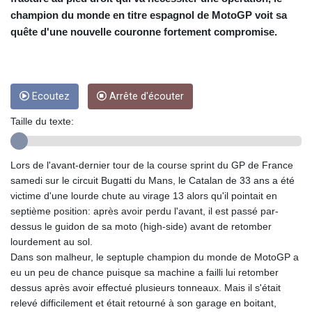
CRC 453.228387
champion du monde en titre espagnol de MotoGP voit sa
CUC 1
CUP 26.5
quête d'une nouvelle couronne fortement compromise.
CVE 95.372573
CZK 20.982104
DJF 177.546166
DKK 6.46804
Ecoutez
Arrête d'écouter
DOP 58.20179
Taille du texte:
DZD 132.308956
EGP 49.555853
ERN 15
Lors de l'avant-dernier tour de la course sprint du GP de France
ETB 160.923669
samedi sur le circuit Bugatti du Mans, le Catalan de 33 ans a été
EUR 0.86495
victime d'une lourde chute au virage 13 alors qu'il pointait en
FJD 2.20855
septième position: après avoir perdu l'avant, il est passé par-
FKP 0.740916
dessus le guidon de sa moto (high-side) avant de retomber
GBP 0.741235
lourdement au sol.
GEL 2.610391
Dans son malheur, le septuple champion du monde de MotoGP a
GGP 0.740916
eu un peu de chance puisque sa machine a failli lui retomber
GHS 11.700039
dessus après avoir effectué plusieurs tonneaux. Mais il s'était
GIP 0.740916
relevé difficilement et était retourné à son garage en boitant,
GMD 73.503851