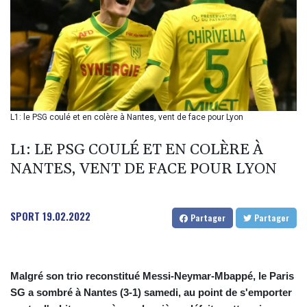
BIF 2987.5
BMD 1
BND 1.281271
BOB 11.884005
BRL 5.096204
BSD 0.999879
BTN 95.145572
BWP 13.496235
L1: le PSG coulé et en colère à Nantes, vent de face pour Lyon
BYN 2.977343
BYR 19600
L1: LE PSG COULÉ ET EN COLÈRE À
BZD 2.010921
NANTES, VENT DE FACE POUR LYON
CAD 1.393745
CDF 2262.50392
CHF 0.807704
SPORT
19.02.2022
CLF 0.023139
Partager
Partager
CLP 913.640396
CNY 6.747604
CNH 6.74389
Malgré son trio reconstitué Messi-Neymar-Mbappé, le Paris
COP 3156.1
SG a sombré à Nantes (3-1) samedi, au point de s'emporter
CRC 454.53954