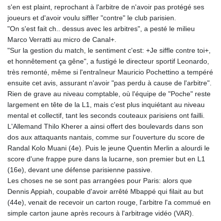
s'en est plaint, reprochant à l'arbitre de n'avoir pas protégé ses
8775.000355
joueurs et d'avoir voulu siffler "contre" le club parisien.
GTQ 7.628986
"On s'est fait ch.. dessus avec les arbitres", a pesté le milieu
GYD 209.187745
Marco Verratti au micro de Canal+.
HKD 7.84555
"Sur la gestion du match, le sentiment c'est: +Je siffle contre toi+,
HNL 26.799903
et honnêtement ça gêne", a fustigé le directeur sportif Leonardo,
HRK 6.516204
très remonté, même si l'entraîneur Mauricio Pochettino a tempéré
HTG 130.738004
ensuite cet avis, assurant n'avoir "pas perdu à cause de l'arbitre".
HUF 314.294504
Rien de grave au niveau comptable, où l'équipe de "Poche" reste
IDR 17803
largement en tête de la L1, mais c'est plus inquiétant au niveau
ILS 2.99985
mental et collectif, tant les seconds couteaux parisiens ont failli.
IMP 0.743241
L'Allemand Thilo Kherer a ainsi offert des boulevards dans son
INR 95.19975
dos aux attaquants nantais, comme sur l'ouverture du score de
IQD 1309.80882
Randal Kolo Muani (4e). Puis le jeune Quentin Merlin a alourdi le
IRR
score d'une frappe pure dans la lucarne, son premier but en L1
1375550.000352
(16e), devant une défense parisienne passive.
ISK 123.330386
Les choses ne se sont pas arrangées pour Paris: alors que
JEP 0.743241
Dennis Appiah, coupable d'avoir arrêté Mbappé qui filait au but
JMD 158.790465
(44e), venait de recevoir un carton rouge, l'arbitre l'a commué en
JOD 0.70904
simple carton jaune après recours à l'arbitrage vidéo (VAR).
JPY 157.51904