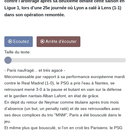
CUC 1
contre l'arbitrage après sa deuxième défaite cette saison en
CUP 26.5
Ligue 1, lors d'une 25e journée où Lyon a calé à Lens (1-1)
CVE 95.703894
dans son opération remontée.
CZK 20.98695
DJF 177.720393
DKK 6.46574
DOP 58.250393
Ecoutez
Arrête d'écouter
DZD 132.931755
EGP 49.784104
Taille du texte:
ERN 15
ETB 161.383609
- Paris naufragé... et très agacé -
EUR 0.864804
Méconnaissable par rapport à sa performance européenne mardi
FJD 2.20855
contre le Real Madrid (1-0), le PSG a pris l'eau à Nantes, se
FKP 0.743241
retrouvant mené 3-0 à la pause et butant en vain sur la défense
GBP 0.740965
et le gardien nantais Alban Lafont, en état de grâce.
GEL 2.61504
En dépit du retour de Neymar comme titulaire après trois mois
GGP 0.743241
d'absence (un but, un penalty raté) et de ses retrouvailles avec
GHS 11.76039
ses deux complices du trio "MNM", Paris a été bousculé dans le
GIP 0.743241
jeu.
GMD 73.503851
Et même plus que bousculé, si l'on en croit les Parisiens: le PSG
GNF