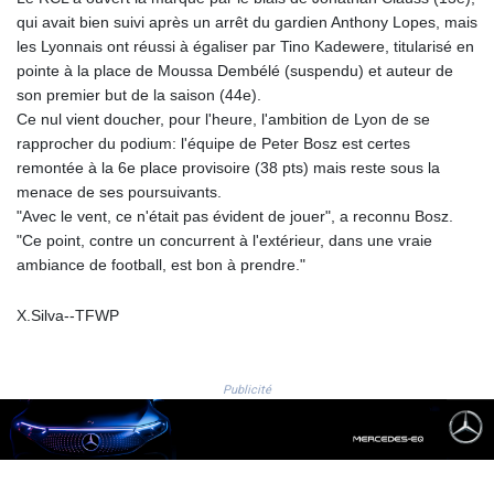
qui avait bien suivi après un arrêt du gardien Anthony Lopes, mais
MDL 17.387495
les Lyonnais ont réussi à égaliser par Tino Kadewere, titularisé en
MGA
pointe à la place de Moussa Dembélé (suspendu) et auteur de
4266.798513
son premier but de la saison (44e).
MKD 53.374161
Ce nul vient doucher, pour l'heure, l'ambition de Lyon de se
MMK
rapprocher du podium: l'équipe de Peter Bosz est certes
2099.552715
remontée à la 6e place provisoire (38 pts) mais reste sous la
MNT
menace de ses poursuivants.
3596.040078
"Avec le vent, ce n'était pas évident de jouer", a reconnu Bosz.
MOP 8.079926
"Ce point, contre un concurrent à l'extérieur, dans une vraie
MRU 40.196738
ambiance de football, est bon à prendre."
MUR 47.070378
MVR 15.460378
MWK
X.Silva--TFWP
1733.805211
MXN 17.13181
MYR 4.090804
Publicité
MZN 63.905039
NAD 16.244058
NGN
1364.460377