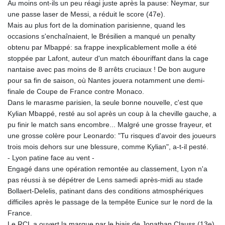
Au moins ont-ils un peu réagi juste après la pause: Neymar, sur
KES 127.670385
une passe laser de Messi, a réduit le score (47e).
KGS 87.450384
Mais au plus fort de la domination parisienne, quand les
KHR
occasions s'enchaînaient, le Brésilien a manqué un penalty
4052.503796
obtenu par Mbappé: sa frappe inexplicablement molle a été
KMF 426.00035
stoppée par Lafont, auteur d'un match ébouriffant dans la cage
KRW
nantaise avec pas moins de 8 arrêts cruciaux ! De bon augure
1409.225039
pour sa fin de saison, où Nantes jouera notamment une demi-
KWD 0.30859
finale de Coupe de France contre Monaco.
KYD 0.833247
Dans le marasme parisien, la seule bonne nouvelle, c'est que
KZT 468.616634
Kylian Mbappé, resté au sol après un coup à la cheville gauche, a
LAK
pu finir le match sans encombre... Malgré une grosse frayeur, et
22582.503779
une grosse colère pour Leonardo: "Tu risques d'avoir des joueurs
LBP
trois mois dehors sur une blessure, comme Kylian", a-t-il pesté.
89550.000349
- Lyon patine face au vent -
LKR 335.380452
Engagé dans une opération remontée au classement, Lyon n'a
LRD 181.550382
pas réussi à se dépétrer de Lens samedi après-midi au stade
LSL 16.244058
Bollaert-Delelis, patinant dans des conditions atmosphériques
LTL 2.95274
difficiles après le passage de la tempête Eunice sur le nord de la
LVL 0.60489
France.
LYD 6.365039
Le RCL a ouvert la marque par le biais de Jonathan Clauss (13e),
MAD 9.319182