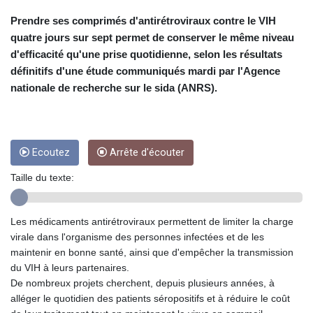
CRC 454.53954
CUC 1
Prendre ses comprimés d'antirétroviraux contre le VIH
CUP 26.5
quatre jours sur sept permet de conserver le même niveau
CVE 95.703894
d'efficacité qu'une prise quotidienne, selon les résultats
CZK 20.982104
définitifs d'une étude communiqués mardi par l'Agence
DJF 177.720393
nationale de recherche sur le sida (ANRS).
DKK 6.46804
DOP 58.250393
DZD 132.93304
EGP 49.555853
Ecoutez
Arrête d'écouter
ERN 15
ETB 160.000358
Taille du texte:
EUR 0.86495
FJD 2.20855
FKP 0.743241
Les médicaments antirétroviraux permettent de limiter la charge
GBP 0.741235
virale dans l'organisme des personnes infectées et de les
GEL 2.610391
maintenir en bonne santé, ainsi que d'empêcher la transmission
GGP 0.743241
du VIH à leurs partenaires.
GHS 11.76039
De nombreux projets cherchent, depuis plusieurs années, à
GIP 0.743241
alléger le quotidien des patients séropositifs et à réduire le coût
GMD 73.503851