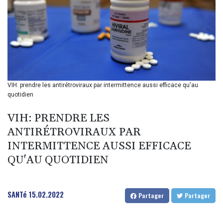
BHD 0.377104
BIF 2987.5
BMD 1
BND 1.281271
BOB 11.884005
BRL 5.083304
BSD 0.999879
BTN 95.145572
VIH: prendre les antirétroviraux par intermittence aussi efficace qu'au
BWP 13.496235
quotidien
BYN 2.977343
BYR 19600
VIH: PRENDRE LES
BZD 2.010921
ANTIRÉTROVIRAUX PAR
CAD 1.39555
INTERMITTENCE AUSSI EFFICACE
CDF 2262.50392
QU'AU QUOTIDIEN
CHF 0.80802
CLF 0.023137
CLP 913.560396
CNY 6.747604
SANTé
15.02.2022
Partager
Partager
CNH 6.743285
COP 3157.16