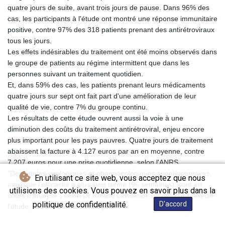
JPY 157.80604
quatre jours de suite, avant trois jours de pause. Dans 96% des
KES 128.780385
cas, les participants à l'étude ont montré une réponse immunitaire
KGS 87.450384
positive, contre 97% des 318 patients prenant des antirétroviraux
KHR
tous les jours.
4052.503796
Les effets indésirables du traitement ont été moins observés dans
KMF 426.00035
le groupe de patients au régime intermittent que dans les
KRW
personnes suivant un traitement quotidien.
1407.890383
Et, dans 59% des cas, les patients prenant leurs médicaments
KWD 0.30866
quatre jours sur sept ont fait part d'une amélioration de leur
KYD 0.833247
qualité de vie, contre 7% du groupe continu.
KZT 468.616634
Les résultats de cette étude ouvrent aussi la voie à une
LAK
diminution des coûts du traitement antirétroviral, enjeu encore
22582.503779
plus important pour les pays pauvres. Quatre jours de traitement
LBP
abaissent la facture à 4.127 euros par an en moyenne, contre
89550.000349
7.207 euros pour une prise quotidienne, selon l'ANRS.
LKR 335.380452
"Des études virologiques et pharmacologiques supplémentaires,
En utilisant ce site web, vous acceptez que nous
LRD 181.550382
ainsi que l'efficacité à plus long terme (96 semaines), sont en
utilisions des cookies. Vous pouvez en savoir plus dans la
LSL 16.130381
cours d'analyse", selon Dr Roland Landman, un des copilotes de
LTL 2.95274
politique de confidentialité.
D'accord
l'étude, cité dans le communiqué.
LVL 0.60489
LYD 6.365039