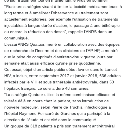
de leur traitement tout en maintenant le virus en sommeil.
GNF
"Plusieurs stratégies visant à limiter la toxicité médicamenteuse à
8775.000355
long terme et à améliorer l'observance au traitement sont
GTQ 7.628986
actuellement explorées, par exemple l'utilisation de traitements
GYD 209.187745
injectables à longue durée d'action, le passage à une bithérapie
HKD 7.84315
ou encore la réduction des doses", rappelle l'ANRS dans un
HNL 26.880388
communiqué.
HRK 6.518804
L'essai ANRS Quatuor, mené en collaboration avec des équipes
HTG 130.738004
de recherche de l'Inserm et des cliniciens de l'AP-HP, a montré
HUF 314.060388
que la prise de comprimés d'antirétroviraux quatre jours par
IDR 17801
semaine était aussi efficace qu'une prise quotidienne.
ILS 2.99985
Cet essai, objet d'un article publié début février dans le Lancet
IMP 0.743241
HIV, a inclus, entre septembre 2017 et janvier 2018, 636 adultes
INR 95.13785
infectés par le VIH et sous trithérapie antirétrovirale, dans 59
IQD 1310.5
hôpitaux français. Le suivi a duré 48 semaines.
IRR
"La stratégie Quatuor utilise la même combinaison efficace et
1375550.000352
tolérée déjà en cours chez le patient, sans introduction de
ISK 123.340386
nouvelle molécule", selon Pierre de Truchis, infectiologue à
JEP 0.743241
l'hôpital Raymond Poincaré de Garches qui a participé à la
JMD 158.790465
direction de l'étude et est cité dans le communiqué.
JOD 0.70904
Un groupe de 318 patients a pris son traitement antirétroviral