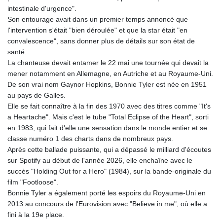
GNF
intestinale d'urgence".
8780.000133
Son entourage avait dans un premier temps annoncé que
GTQ 7.628337
l'intervention s'était "bien déroulée" et que la star était "en
GYD 209.158083
convalescence", sans donner plus de détails sur son état de
HKD 7.844899
santé.
HNL 26.796086
La chanteuse devait entamer le 22 mai une tournée qui devait la
HRK 6.539502
mener notamment en Allemagne, en Autriche et au Royaume-Uni.
HTG 130.718954
De son vrai nom Gaynor Hopkins, Bonnie Tyler est née en 1951
HUF 316.379501
au pays de Galles.
IDR 17916
Elle se fait connaître à la fin des 1970 avec des titres comme "It's
ILS 3.007703
a Heartache". Mais c'est le tube "Total Eclipse of the Heart", sorti
IMP 0.742819
en 1983, qui fait d'elle une sensation dans le monde entier et se
INR 95.281598
classe numéro 1 des charts dans de nombreux pays.
IQD
Après cette ballade puissante, qui a dépassé le milliard d'écoutes
1309.701703
sur Spotify au début de l'année 2026, elle enchaîne avec le
IRR
succès "Holding Out for a Hero" (1984), sur la bande-originale du
1374850.000022
film "Footloose".
ISK 123.570623
Bonnie Tyler a également porté les espoirs du Royaume-Uni en
JEP 0.742819
2013 au concours de l'Eurovision avec "Believe in me", où elle a
JMD 158.474679
fini à la 19e place.