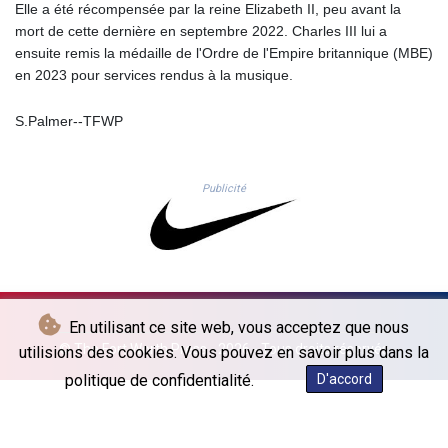
JOD 0.709002
Elle a été récompensée par la reine Elizabeth II, peu avant la
JPY 158.375042
mort de cette dernière en septembre 2022. Charles III lui a
KES 128.597147
ensuite remis la médaille de l'Ordre de l'Empire britannique (MBE)
KGS 87.450232
en 2023 pour services rendus à la musique.
KHR
4053.492944
S.Palmer--TFWP
KMF 426.999755
KRW
1423.539829
Publicité
KWD 0.30966
KYD 0.833171
KZT 468.495939
LAK
22589.41952
LBP
En utilisant ce site web, vous acceptez que nous
89528.70601
© The Fort Worth Press - 2026 - Tous droits réservés
utilisions des cookies. Vous pouvez en savoir plus dans la
LKR 335.825291
politique de confidentialité.
D'accord
LRD 180.459725
LSL 16.307022
LTL 2.95274
LVL 0.60489