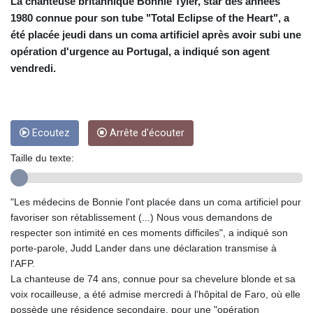
CRC 454.762008
La chanteuse britannique Bonnie Tyler, star des années
CUC 1
1980 connue pour son tube "Total Eclipse of the Heart", a
CUP 26.5
été placée jeudi dans un coma artificiel après avoir subi une
CVE 96.14969
opération d'urgence au Portugal, a indiqué son agent
CZK 21.035899
vendredi.
DJF 177.720456
DKK 6.48701
DOP 58.298469
DZD 133.075044
Ecoutez
Arrête d'écouter
EGP 49.688965
ERN 15
Taille du texte:
ETB 161.364703
EUR 0.867798
FJD 2.21445
"Les médecins de Bonnie l'ont placée dans un coma artificiel pour
FKP 0.742819
favoriser son rétablissement (...) Nous vous demandons de
GBP 0.743055
respecter son intimité en ces moments difficiles", a indiqué son
GEL 2.61501
porte-parole, Judd Lander dans une déclaration transmise à
GGP 0.742819
l'AFP.
GHS 11.735027
La chanteuse de 74 ans, connue pour sa chevelure blonde et sa
GIP 0.742819
voix rocailleuse, a été admise mercredi à l'hôpital de Faro, où elle
GMD 73.999849
possède une résidence secondaire, pour une "opération