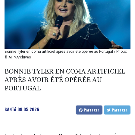
BIF 2990
BMD 1
BND 1.281981
BOB 12.092258
BRL 5.1183
BSD 0.999753
BTN 95.145446
BWP 13.521485
Bonnie Tyler en coma artificiel après avoir été opérée au Portugal / Photo:
BYN 2.960018
© AFP/Archives
BYR 19600
BZD 2.010681
BONNIE TYLER EN COMA ARTIFICIEL
CAD 1.401535
APRÈS AVOIR ÉTÉ OPÉRÉE AU
CDF
PORTUGAL
2259.999807
CHF 0.812225
CLF 0.023191
SANTé
08.05.2026
CLP 915.73976
Partager
Partager
CNY 6.74905
CNH 6.748385
COP 3160.03