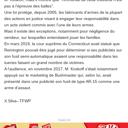
NIO 36.795607
pas à l'épreuve des balles".
NOK 9.51237
Une loi protège, depuis 2005, les fabricants d'armes de la plupart
NPR 152.232915
des actions en justice visant à engager leur responsabilité dans
NZD 1.696641
un acte violent commis avec l'une de leurs armes.
OMR 0.382792
Mais il existe des exceptions, notamment pour négligence du
PAB 0.999866
vendeur, sur lesquelles entendaient jouer les familles.
PEN 3.385039
En mars 2019, la cour suprême du Connecticut avait statué que
PGK 4.42225
Remington pouvait être jugé pour déterminer si ses publicités sur
PHP 60.705038
son fusil semi-automatique avaient une responsabilité dans les
PKR 277.803701
tueries faisant un grand nombre de victimes.
PLN 3.719205
A l'audience, en novembre 2017, M. Koskoff s'était notamment
PYG
appuyé sur le marketing de Bushmaster qui, selon lui, avait
5945.498155
présenté dans une publicité son fusil de type AR-15 comme une
QAR 3.644504
arme d'assaut.
RON 4.536304
RSD 102.024038
X.Silva--TFWP
RUB 81.892834
RWF 1465
SAR 3.780227
Publicité
SBD 8.065696