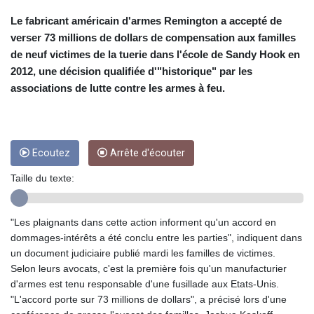
CUC 1
CUP 26.5
Le fabricant américain d'armes Remington a accepté de
CVE 95.703894
verser 73 millions de dollars de compensation aux familles
CZK 20.982104
de neuf victimes de la tuerie dans l'école de Sandy Hook en
DJF 177.720393
2012, une décision qualifiée d'"historique" par les
DKK 6.46804
associations de lutte contre les armes à feu.
DOP 58.250393
DZD 132.93304
EGP 49.555853
ERN 15
Ecoutez
Arrête d'écouter
ETB 160.000358
EUR 0.86495
Taille du texte:
FJD 2.20855
FKP 0.740916
GBP 0.741235
"Les plaignants dans cette action informent qu'un accord en
GEL 2.610391
dommages-intérêts a été conclu entre les parties", indiquent dans
GGP 0.740916
un document judiciaire publié mardi les familles de victimes.
GHS 11.76039
Selon leurs avocats, c'est la première fois qu'un manufacturier
GIP 0.740916
d'armes est tenu responsable d'une fusillade aux Etats-Unis.
GMD 73.503851
"L'accord porte sur 73 millions de dollars", a précisé lors d'une
GNF