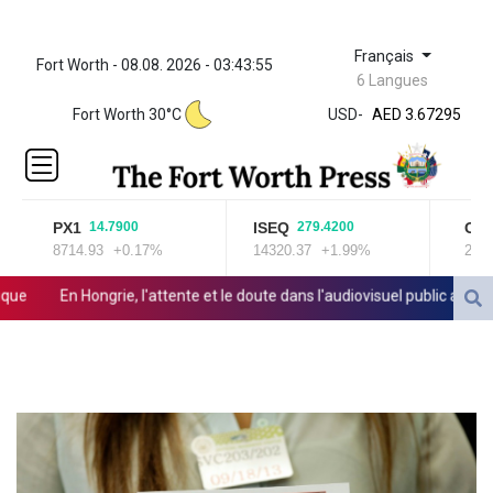
Français
Fort Worth - 08.08. 2026 - 03:43:55
ZWL 321.999592
6 Langues
AED 3.67295
Fort Worth 30°C
USD
-
AED 3.67295
AFN 66.
ALL 80.603989
AMD
366.170403
PX1
ISEQ
OSEB
14.7900
279.4200
AOA
8714.93
+0.17%
14320.37
+1.99%
2025.9
917.000367
ARS
En Hongrie, l'attente et le doute dans l'audiovisuel public après un 
1491.937904
AUD 1.414627
es de données
AWG 1.80125
AZN 1.70397
BAM 1.696506
BBD 2.013896
BDT 123.776354
BHD 0.377104