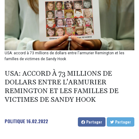
BIF 2987.5
BMD 1
BND 1.281271
BOB 11.884005
BRL 5.083304
BSD 0.999879
BTN 95.145572
BWP 13.496235
USA: accord à 73 millions de dollars entre l'armurier Remington et les
BYN 2.977343
familles de victimes de Sandy Hook
BYR 19600
BZD 2.010921
USA: ACCORD À 73 MILLIONS DE
CAD 1.39555
DOLLARS ENTRE L'ARMURIER
CDF 2262.50392
REMINGTON ET LES FAMILLES DE
CHF 0.80802
VICTIMES DE SANDY HOOK
CLF 0.023137
CLP 913.560396
CNY 6.747604
CNH 6.743285
POLITIQUE
16.02.2022
Partager
Partager
COP 3157.16
CRC 454.53954