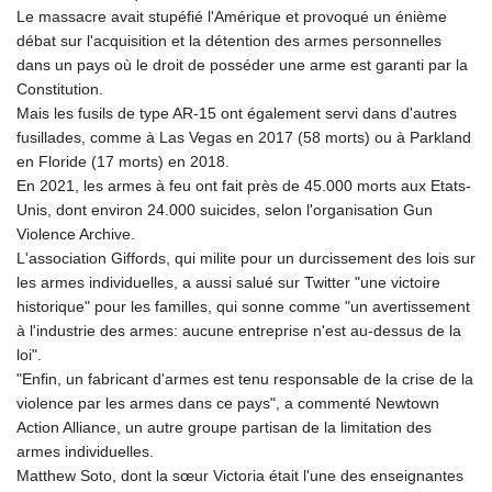
KES 128.780385
Le massacre avait stupéfié l'Amérique et provoqué un énième
KGS 87.450384
débat sur l'acquisition et la détention des armes personnelles
KHR
dans un pays où le droit de posséder une arme est garanti par la
4052.503796
Constitution.
KMF 426.00035
Mais les fusils de type AR-15 ont également servi dans d'autres
KRW
fusillades, comme à Las Vegas en 2017 (58 morts) ou à Parkland
1407.890383
en Floride (17 morts) en 2018.
KWD 0.30866
En 2021, les armes à feu ont fait près de 45.000 morts aux Etats-
KYD 0.833247
Unis, dont environ 24.000 suicides, selon l'organisation Gun
KZT 468.616634
Violence Archive.
LAK
L'association Giffords, qui milite pour un durcissement des lois sur
22582.503779
les armes individuelles, a aussi salué sur Twitter "une victoire
LBP
historique" pour les familles, qui sonne comme "un avertissement
89550.000349
à l'industrie des armes: aucune entreprise n'est au-dessus de la
LKR 335.380452
loi".
LRD 181.550382
"Enfin, un fabricant d'armes est tenu responsable de la crise de la
LSL 16.130381
violence par les armes dans ce pays", a commenté Newtown
LTL 2.95274
Action Alliance, un autre groupe partisan de la limitation des
LVL 0.60489
armes individuelles.
LYD 6.365039
Matthew Soto, dont la sœur Victoria était l'une des enseignantes
MAD 9.305039