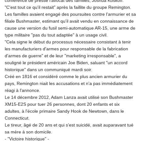
conférence de presse l'avocat des familles, Joshua Koskoff.
8775.000355
"C'est tout ce qu'il restait" après la faillite du groupe Remington.
GTQ 7.628986
Les familles avaient engagé des poursuites contre l'armurier et sa
GYD 209.187745
filiale Bushmaster, estimant qu'il avait vendu en connaissance de
HKD 7.84315
cause une version du fusil semi-automatique AR-15, une arme de
HNL 26.880388
type militaire "pas du tout adaptée" à un usage civil.
HRK 6.518804
"Cela signe le début du processus nécessaire consistant à tenir
HTG 130.738004
les manufacturiers d'armes pour responsable de la fabrication
HUF 314.060388
d'armes de guerre" et de leur "marketing irresponsable", a
IDR 17801
souligné le président américain Joe Biden, saluant "un accord
ILS 2.99985
historique" dans un communiqué mardi soir.
IMP 0.740916
Créé en 1816 et considéré comme le plus ancien armurier du
INR 95.13785
pays, Remington niait les accusations et n'a pas immédiatement
IQD 1310.5
réagi à l'annonce.
IRR
Le 14 décembre 2012, Adam Lanza avait utilisé son Bushmaster
1375550.000352
XM15-E2S pour tuer 26 personnes, dont 20 enfants et six
ISK 123.340386
adultes, à l'école primaire Sandy Hook de Newtown, dans le
JEP 0.740916
Connecticut.
JMD 158.790465
Le tireur, âgé de 20 ans et qui s'est suicidé, avait auparavant tué
JOD 0.70904
sa mère à son domicile.
JPY 157.80604
- "Victoire historique" -