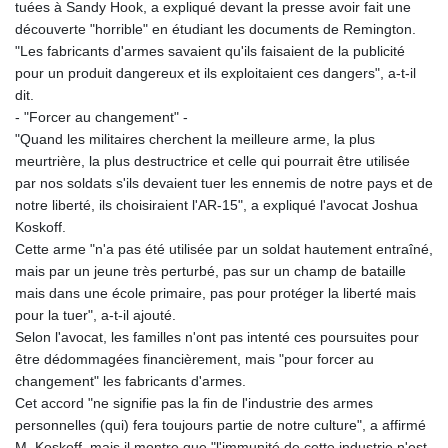
tuées à Sandy Hook, a expliqué devant la presse avoir fait une
MDL 17.387495
découverte "horrible" en étudiant les documents de Remington.
MGA
"Les fabricants d'armes savaient qu'ils faisaient de la publicité
4310.000347
pour un produit dangereux et ils exploitaient ces dangers", a-t-il
MKD 53.374161
dit.
MMK
- "Forcer au changement" -
2099.750695
"Quand les militaires cherchent la meilleure arme, la plus
MNT
meurtrière, la plus destructrice et celle qui pourrait être utilisée
3597.347644
par nos soldats s'ils devaient tuer les ennemis de notre pays et de
MOP 8.079926
notre liberté, ils choisiraient l'AR-15", a expliqué l'avocat Joshua
MRU 40.090379
Koskoff.
MUR 47.050378
Cette arme "n'a pas été utilisée par un soldat hautement entraîné,
MVR 15.450378
mais par un jeune très perturbé, pas sur un champ de bataille
MWK
mais dans une école primaire, pas pour protéger la liberté mais
1737.000345
pour la tuer", a-t-il ajouté.
MXN 17.136204
Selon l'avocat, les familles n'ont pas intenté ces poursuites pour
MYR 4.090104
être dédommagées financièrement, mais "pour forcer au
MZN 63.905039
changement" les fabricants d'armes.
NAD 16.250377
Cet accord "ne signifie pas la fin de l'industrie des armes
NGN
personnelles (qui) fera toujours partie de notre culture", a affirmé
1364.860377
M. Koskoff, mais il montre que "l'immunité de cette industrie n'est