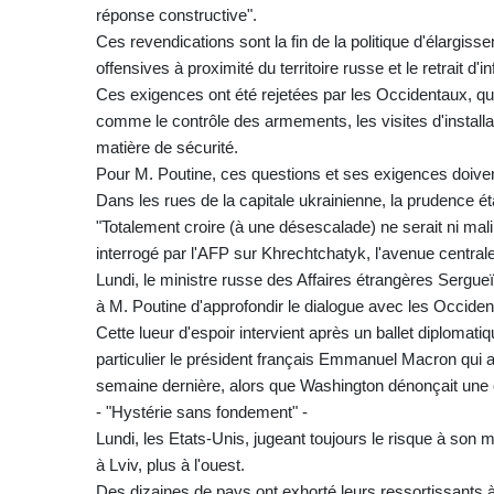
réponse constructive".
Ces revendications sont la fin de la politique d'élargis
offensives à proximité du territoire russe et le retrait d'
Ces exigences ont été rejetées par les Occidentaux, qu
comme le contrôle des armements, les visites d'installa
matière de sécurité.
Pour M. Poutine, ces questions et ses exigences doiven
Dans les rues de la capitale ukrainienne, la prudence ét
"Totalement croire (à une désescalade) ne serait ni mal
interrogé par l'AFP sur Khrechtchatyk, l'avenue centrale
Lundi, le ministre russe des Affaires étrangères Sergue
à M. Poutine d'approfondir le dialogue avec les Occiden
Cette lueur d'espoir intervient après un ballet diploma
particulier le président français Emmanuel Macron qui av
semaine dernière, alors que Washington dénonçait une 
- "Hystérie sans fondement" -
Lundi, les Etats-Unis, jugeant toujours le risque à son
à Lviv, plus à l'ouest.
Des dizaines de pays ont exhorté leurs ressortissants à 