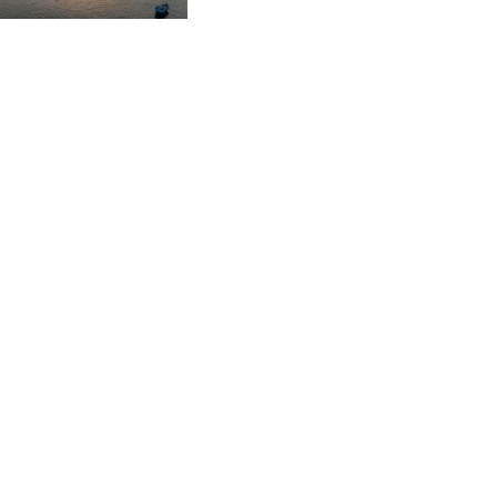
d'Ormuz
DJF 177.546166
DKK 6.46804
DOP 58.20179
DZD 132.308956
EGP 49.631449
ERN 15
ETB 160.923669
EUR 0.86495
FJD 2.20855
FKP 0.74148
GBP 0.742583
GEL 2.610391
GGP 0.74148
GHS 11.700039
GIP 0.74148
GMD 73.503851
GNF 8756.649224
GTQ 7.607144
GYD 208.588851