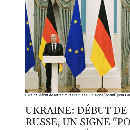
Ukraine: début de retrait militaire russe, un signe "positif" pour Par
UKRAINE: DÉBUT DE 
RUSSE, UN SIGNE "PO