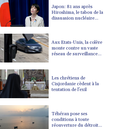
BSD 0.997016
Japon: 81 ans après
BTN 94.875232
Hiroshima, le tabou de la
BWP 13.457596
dissuasion nucléaire
BYN 2.968819
vacille
BYR 19600
BZD 2.00519
CAD 1.39545
Aux Etats-Unis, la colère
monte contre un vaste
CDF 2262.50392
réseau de surveillance
CHF 0.80949
des voitures
CLF 0.023206
CLP 913.315746
CNY 6.747604
Les chrétiens de
CNH 6.743285
Cisjordanie cèdent à la
tentation de l'exil
COP 3142.844787
CRC 453.228387
CUC 1
CUP 26.5
Téhéran pose ses
CVE 95.372573
conditions à toute
CZK 20.982104
réouverture du détroit