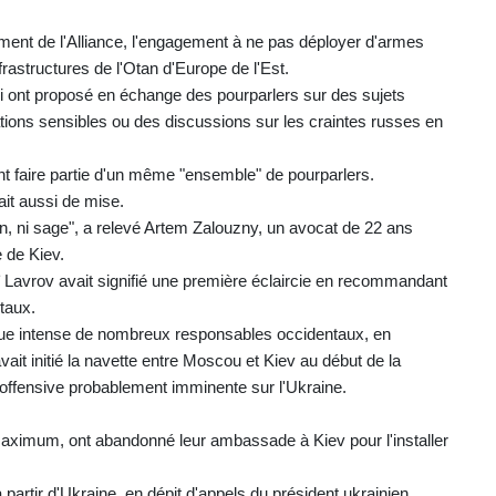
sement de l'Alliance, l'engagement à ne pas déployer d'armes
infrastructures de l'Otan d'Europe de l'Est.
i ont proposé en échange des pourparlers sur des sujets
tions sensibles ou des discussions sur les craintes russes en
t faire partie d'un même "ensemble" de pourparlers.
ait aussi de mise.
in, ni sage", a relevé Artem Zalouzny, un avocat de 22 ans
 de Kiev.
ï Lavrov avait signifié une première éclaircie en recommandant
taux.
tique intense de nombreux responsables occidentaux, en
ait initié la navette entre Moscou et Kiev au début de la
offensive probablement imminente sur l'Ukraine.
 maximum, ont abandonné leur ambassade à Kiev pour l'installer
partir d'Ukraine, en dépit d'appels du président ukrainien