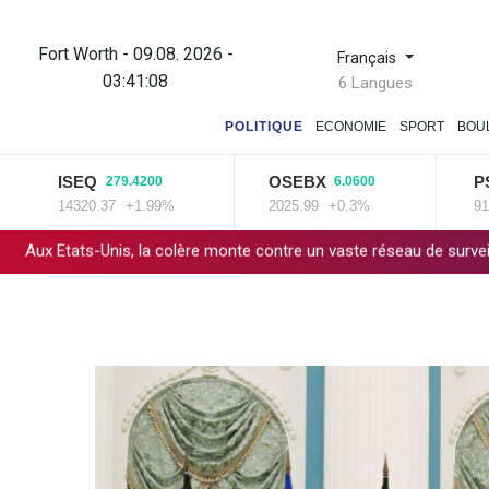
Fort Worth - 09.08. 2026 -
Français
03:41:09
6 Langues
POLITIQUE
ECONOMIE
SPORT
BOU
ISEQ
OSEBX
PSI20
279.4200
6.0600
-42
14320.37
+1.99%
2025.99
+0.3%
9181.38
-
la colère monte contre un vaste réseau de surveillance des voitures