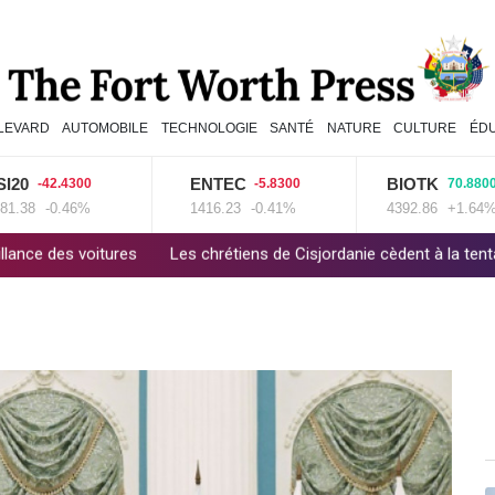
LEVARD
AUTOMOBILE
TECHNOLOGIE
SANTÉ
NATURE
CULTURE
ÉD
ENTEC
BIOTK
.4300
-5.8300
70.8800
0.46%
1416.23
-0.41%
4392.86
+1.64%
Les chrétiens de Cisjordanie cèdent à la tentation de l'exil
Dan