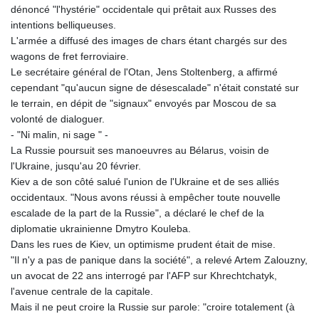
JPY 158.363496
dénoncé "l'hystérie" occidentale qui prêtait aux Russes des
KES 129.350453
intentions belliqueuses.
KGS 87.450284
L'armée a diffusé des images de chars étant chargés sur des
KHR 4050.85633
wagons de fret ferroviaire.
KMF 425.999989
Le secrétaire général de l'Otan, Jens Stoltenberg, a affirmé
KRW
cependant "qu'aucun signe de désescalade" n'était constaté sur
1417.039596
le terrain, en dépit de "signaux" envoyés par Moscou de sa
KWD 0.30876
volonté de dialoguer.
KYD 0.831109
- "Ni malin, ni sage " -
KZT 467.406398
La Russie poursuit ses manoeuvres au Bélarus, voisin de
LAK
l'Ukraine, jusqu'au 20 février.
22517.541811
Kiev a de son côté salué l'union de l'Ukraine et de ses alliés
LBP
occidentaux. "Nous avons réussi à empêcher toute nouvelle
89309.055987
escalade de la part de la Russie", a déclaré le chef de la
LKR 334.518649
diplomatie ukrainienne Dmytro Kouleba.
LRD 180.013843
Dans les rues de Kiev, un optimisme prudent était de mise.
LSL 16.202317
"Il n'y a pas de panique dans la société", a relevé Artem Zalouzny,
LTL 2.95274
un avocat de 22 ans interrogé par l'AFP sur Khrechtchatyk,
LVL 0.60489
l'avenue centrale de la capitale.
LYD 6.343603
Mais il ne peut croire la Russie sur parole: "croire totalement (à
MAD 9.294994