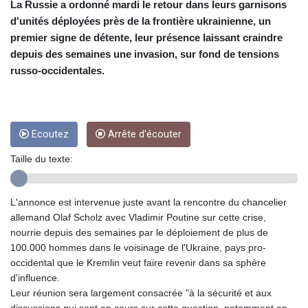
La Russie a ordonné mardi le retour dans leurs garnisons
CUP 26.5
d'unités déployées près de la frontière ukrainienne, un
CVE 95.398565
premier signe de détente, leur présence laissant craindre
CZK 20.99955
depuis des semaines une invasion, sur fond de tensions
DJF 177.598394
russo-occidentales.
DKK 6.46983
DOP 58.218911
DZD 132.930608
EGP 49.862606
Ecoutez
Arrête d'écouter
ERN 15
ETB 160.971007
Taille du texte:
EUR 0.865461
FJD 2.209039
FKP 0.741752
L'annonce est intervenue juste avant la rencontre du chancelier
GBP 0.740945
allemand Olaf Scholz avec Vladimir Poutine sur cette crise,
GEL 2.610132
nourrie depuis des semaines par le déploiement de plus de
GGP 0.741752
100.000 hommes dans le voisinage de l'Ukraine, pays pro-
GHS 11.701051
occidental que le Kremlin veut faire revenir dans sa sphère
GIP 0.741752
d'influence.
GMD 73.49797
Leur réunion sera largement consacrée "à la sécurité et aux
GNF