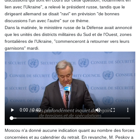
discussions qui sont en cours sur cette question, notamment en
8759.111457
lien avec l'Ukraine", a relevé le président russe, tandis que le
GTQ 7.609218
dirigeant allemand se disait "ravi" en prévision "de bonnes
GYD 208.606894
discussions l'un avec l'autre" sur ce thème.
HKD 7.84545
Dans la matinée, le ministère russe de la Défense avait annoncé
HNL 26.731037
que les unités des districts militaires du Sud et de l'Ouest, zones
HRK 6.520949
frontalières de l'Ukraine, "commenceront à retourner vers leurs
HTG 130.40262
garnisons" mardi.
HUF 314.141017
IDR 17787
ILS 3.002101
IMP 0.741752
INR 95.255497
IQD
1306.448752
IRR
1375549.999767
ISK 123.419864
JEP 0.741752
JMD 158.382433
Moscou n'a donné aucune indication quant au nombre des forces
JOD 0.708998
concernées et au calendrier du retrait. En revanche, M. Peskov a