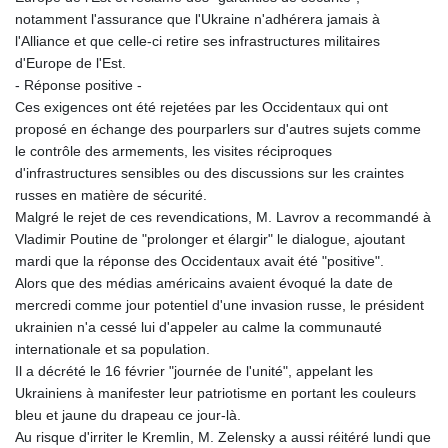
NIO 36.701693
notamment l'assurance que l'Ukraine n'adhérera jamais à
NOK 9.509905
l'Alliance et que celle-ci retire ses infrastructures militaires
NPR 151.845026
d'Europe de l'Est.
NZD 1.697605
- Réponse positive -
OMR 0.384502
Ces exigences ont été rejetées par les Occidentaux qui ont
PAB 0.997314
proposé en échange des pourparlers sur d'autres sujets comme
PEN 3.377444
le contrôle des armements, les visites réciproques
PGK 4.407375
d'infrastructures sensibles ou des discussions sur les craintes
PHP 60.727982
russes en matière de sécurité.
PKR 276.877947
Malgré le rejet de ces revendications, M. Lavrov a recommandé à
PLN 3.72035
Vladimir Poutine de "prolonger et élargir" le dialogue, ajoutant
PYG
mardi que la réponse des Occidentaux avait été "positive".
5930.040405
Alors que des médias américains avaient évoqué la date de
QAR 3.64559
mercredi comme jour potentiel d'une invasion russe, le président
RON 4.542397
ukrainien n'a cessé lui d'appeler au calme la communauté
RSD 101.532942
internationale et sa population.
RUB 82.275776
Il a décrété le 16 février "journée de l'unité", appelant les
RWF 1466.50401
Ukrainiens à manifester leur patriotisme en portant les couleurs
SAR 3.744756
bleu et jaune du drapeau ce jour-là.
SBD 8.065696
Au risque d'irriter le Kremlin, M. Zelensky a aussi réitéré lundi que