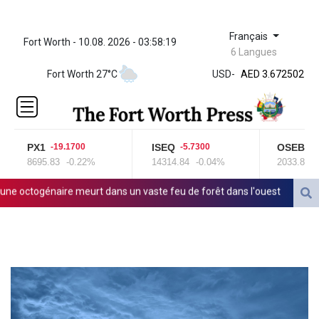
Français
Fort Worth - 10.08. 2026 - 03:58:20
ZWL 321.999592
6 Langues
AED 3.672502
AED 3.672502
Fort Worth 27°C
USD
-
AFN 66.
ALL 80.653395
AMD
365.190533
PX1
ISEQ
OSEBX
-19.1700
-5.7300
7.9
AOA
8695.83
-0.22%
14314.84
-0.04%
2033.86
+0.
917.000035
ARS
togénaire meurt dans un vaste feu de forêt dans l'ouest
Chaleur re
1498.997502
AUD 1.414807
AWG 1.80125
AZN 1.703011
BAM 1.692154
BBD 2.008721
BDT 123.455081
BHD 0.3761