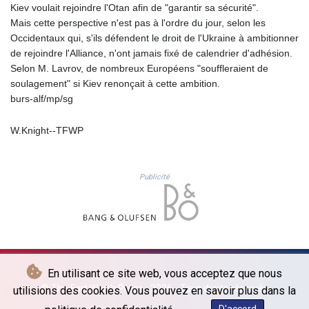
SCR 14.71782
Kiev voulait rejoindre l'Otan afin de "garantir sa sécurité".
SDG 600.543302
Mais cette perspective n'est pas à l'ordre du jour, selon les
SEK 9.48485
Occidentaux qui, s'ils défendent le droit de l'Ukraine à ambitionner
SGD 1.279203
de rejoindre l'Alliance, n'ont jamais fixé de calendrier d'adhésion.
SLE 24.616069
Selon M. Lavrov, de nombreux Européens "souffleraient de
SOS 569.989877
soulagement" si Kiev renonçait à cette ambition.
SRD 37.8665
burs-alf/mp/sg
STD
20697.981008
W.Knight--TFWP
STN 21.197622
SVC 8.726386
SZL 16.199029
Publicité
THB 32.977027
TJS 9.200175
TMT 3.51
TND 2.92983
TRY 47.717896
TTD 6.759762
En utilisant ce site web, vous acceptez que nous
TWD 32.219101
© The Fort Worth Press - 2026 - Tous droits réservés
utilisions des cookies. Vous pouvez en savoir plus dans la
TZS
2642.563019