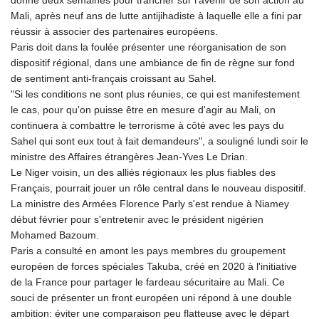
GNF
Mali, après neuf ans de lutte antijihadiste à laquelle elle a fini par
8798.496547
réussir à associer des partenaires européens.
GTQ 7.644462
Paris doit dans la foulée présenter une réorganisation de son
GYD 209.601111
dispositif régional, dans une ambiance de fin de règne sur fond
HKD 7.84481
de sentiment anti-français croissant au Sahel.
HNL 26.852845
"Si les conditions ne sont plus réunies, ce qui est manifestement
HRK 6.539003
le cas, pour qu'on puisse être en mesure d'agir au Mali, on
HTG 130.990152
continuera à combattre le terrorisme à côté avec les pays du
HUF 317.137974
Sahel qui sont eux tout à fait demandeurs", a souligné lundi soir le
IDR 17934
ministre des Affaires étrangères Jean-Yves Le Drian.
ILS 3.007702
Le Niger voisin, un des alliés régionaux les plus fiables des
IMP 0.742819
Français, pourrait jouer un rôle central dans le nouveau dispositif.
INR 95.38485
La ministre des Armées Florence Parly s'est rendue à Niamey
IQD
début février pour s'entretenir avec le président nigérien
1312.470159
Mohamed Bazoum.
IRR
Paris a consulté en amont les pays membres du groupement
1374849.999974
européen de forces spéciales Takuba, créé en 2020 à l'initiative
ISK 123.610004
de la France pour partager le fardeau sécuritaire au Mali. Ce
JEP 0.742819
souci de présenter un front européen uni répond à une double
JMD 158.809665
ambition: éviter une comparaison peu flatteuse avec le départ