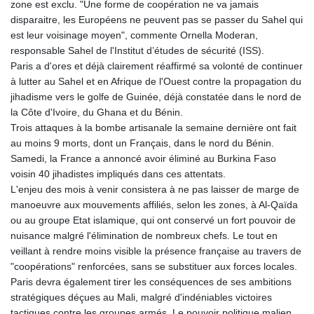
zone est exclu. "Une forme de coopération ne va jamais
LYD 6.38659
disparaitre, les Européens ne peuvent pas se passer du Sahel qui
MAD 9.347628
est leur voisinage moyen", commente Ornella Moderan,
MDL 17.432256
responsable Sahel de l'Institut d’études de sécurité (ISS).
MGA
Paris a d'ores et déjà clairement réaffirmé sa volonté de continuer
4307.49732
à lutter au Sahel et en Afrique de l'Ouest contre la propagation du
MKD 53.409668
jihadisme vers le golfe de Guinée, déjà constatée dans le nord de
MMK
la Côte d'Ivoire, du Ghana et du Bénin.
2099.443841
Trois attaques à la bombe artisanale la semaine dernière ont fait
MNT
au moins 9 morts, dont un Français, dans le nord du Bénin.
3595.840223
Samedi, la France a annoncé avoir éliminé au Burkina Faso
MOP 8.095403
voisin 40 jihadistes impliqués dans ces attentats.
MRU 40.165112
L'enjeu des mois à venir consistera à ne pas laisser de marge de
MUR 46.939753
manoeuvre aux mouvements affiliés, selon les zones, à Al-Qaïda
MVR 15.45971
ou au groupe Etat islamique, qui ont conservé un fort pouvoir de
MWK
nuisance malgré l'élimination de nombreux chefs. Le tout en
1737.235719
veillant à rendre moins visible la présence française au travers de
MXN 17.203801
"coopérations" renforcées, sans se substituer aux forces locales.
MYR 4.092101
Paris devra également tirer les conséquences de ses ambitions
MZN 63.906089
stratégiques déçues au Mali, malgré d'indéniables victoires
NAD 16.341492
tactiques contre les groupes armés. Le pouvoir politique malien