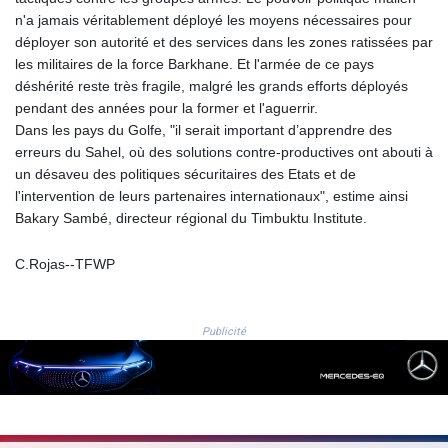
NGN
n'a jamais véritablement déployé les moyens nécessaires pour
1364.669969
déployer son autorité et des services dans les zones ratissées par
NIO 36.866479
les militaires de la force Barkhane. Et l'armée de ce pays
NOK 9.54487
déshérité reste très fragile, malgré les grands efforts déployés
NPR 152.554158
pendant des années pour la former et l'aguerrir.
NZD 1.705305
Dans les pays du Golfe, "il serait important d’apprendre des
OMR 0.384496
erreurs du Sahel, où des solutions contre-productives ont abouti à
PAB 1.001866
un désaveu des politiques sécuritaires des Etats et de
PEN 3.386533
l'intervention de leurs partenaires internationaux", estime ainsi
PGK 4.426427
Bakary Sambé, directeur régional du Timbuktu Institute.
PHP 61.014017
PKR 278.144356
C.Rojas--TFWP
PLN 3.735597
PYG
5959.485913
Publicité
QAR 3.6622
RON 4.561601
RSD 101.899019
RUB 83.002539
RWF