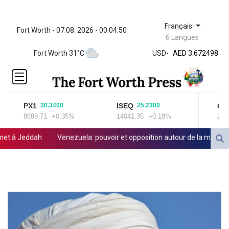
Français
Fort Worth - 07.08. 2026 - 00:04:50
ZWL 321.999592
6 Langues
AED 3.672498
Fort Worth 31°C
USD
-
AED 3.672498
AFN 65.
ALL 80.950045
AMD
366.423744
PX1
ISEQ
OSE
30.3400
25.2300
AOA
8699.71
+0.35%
14041.35
+0.18%
2020
917.999875
ARS
à Jeddah
Venezuela: pouvoir et opposition autour de la même table 
1499.757298
AUD 1.42365
AWG 1.8
AZN 1.698562
BAM 1.697824
BBD 2.017891
BDT 124.016338
BHD 0.377796