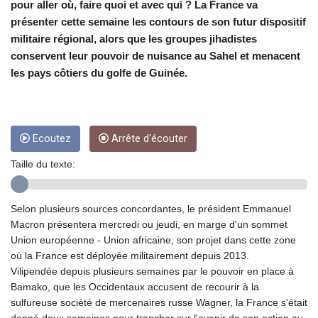
CRC 455.750926
pour aller où, faire quoi et avec qui ? La France va
CUC 1
présenter cette semaine les contours de son futur dispositif
CUP 26.5
militaire régional, alors que les groupes jihadistes
CVE 95.718223
conservent leur pouvoir de nuisance au Sahel et menacent
CZK 21.0489
les pays côtiers du golfe de Guinée.
DJF 178.411296
DKK 6.489235
DOP 58.379523
DZD 132.880291
Ecoutez
Arrête d'écouter
EGP 49.695598
ERN 15
Taille du texte:
ETB 161.7072
EUR 0.86806
FJD 2.215901
Selon plusieurs sources concordantes, le président Emmanuel
FKP 0.742819
Macron présentera mercredi ou jeudi, en marge d'un sommet
GBP 0.743455
Union européenne - Union africaine, son projet dans cette zone
GEL 2.615018
où la France est déployée militairement depuis 2013.
GGP 0.742819
Vilipendée depuis plusieurs semaines par le pouvoir en place à
GHS 11.776297
Bamako, que les Occidentaux accusent de recourir à la
GIP 0.742819
sulfureuse société de mercenaires russe Wagner, la France s'était
GMD 73.99975
donné deux semaines pour trancher sur l'avenir de son action au