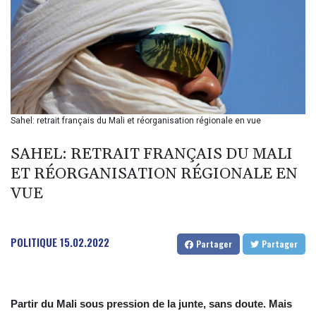
BIF 2994.283829
BMD 1
BND 1.284641
BOB 12.117713
BRL 5.123699
BSD 1.001871
BTN 95.346152
BWP 13.550126
Sahel: retrait français du Mali et réorganisation régionale en vue
BYN 2.966287
BYR 19600
SAHEL: RETRAIT FRANÇAIS DU MALI
BZD 2.01494
ET RÉORGANISATION RÉGIONALE EN
CAD 1.40211
VUE
CDF
2259.999763
CHF 0.81274
CLF 0.023195
POLITIQUE
15.02.2022
Partager
Partager
CLP 915.879673
CNY 6.74905
CNH 6.74719
COP 3160.36
Partir du Mali sous pression de la junte, sans doute. Mais