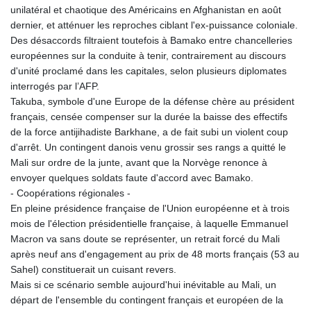
JOD 0.708998
unilatéral et chaotique des Américains en Afghanistan en août
JPY 158.398421
dernier, et atténuer les reproches ciblant l'ex-puissance coloniale.
KES 129.369762
Des désaccords filtraient toutefois à Bamako entre chancelleries
KGS 87.45004
européennes sur la conduite à tenir, contrairement au discours
KHR
d'unité proclamé dans les capitales, selon plusieurs diplomates
4064.574925
interrogés par l’AFP.
KMF 427.000007
Takuba, symbole d'une Europe de la défense chère au président
KRW
français, censée compenser sur la durée la baisse des effectifs
1421.414997
de la force antijihadiste Barkhane, a de fait subi un violent coup
KWD 0.30965
d'arrêt. Un contingent danois venu grossir ses rangs a quitté le
KYD 0.834936
Mali sur ordre de la junte, avant que la Norvège renonce à
KZT 469.48422
envoyer quelques soldats faute d'accord avec Bamako.
LAK
- Coopérations régionales -
22637.365499
En pleine présidence française de l'Union européenne et à trois
LBP
mois de l'élection présidentielle française, à laquelle Emmanuel
89717.564641
Macron va sans doute se représenter, un retrait forcé du Mali
LKR 336.535164
après neuf ans d'engagement au prix de 48 morts français (53 au
LRD 180.841182
Sahel) constituerait un cuisant revers.
LSL 16.341492
Mais si ce scénario semble aujourd'hui inévitable au Mali, un
LTL 2.95274
départ de l'ensemble du contingent français et européen de la
LVL 0.60489