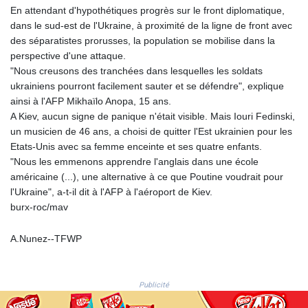
NGN
En attendant d'hypothétiques progrès sur le front diplomatique,
1364.860377
dans le sud-est de l'Ukraine, à proximité de la ligne de front avec
NIO 36.690741
des séparatistes prorusses, la population se mobilise dans la
NOK 9.51237
perspective d'une attaque.
NPR 151.800372
"Nous creusons des tranchées dans lesquelles les soldats
NZD 1.696641
ukrainiens pourront facilement sauter et se défendre", explique
OMR 0.382693
ainsi à l'AFP Mikhaïlo Anopa, 15 ans.
PAB 0.997016
A Kiev, aucun signe de panique n'était visible. Mais Iouri Fedinski,
PEN 3.376465
un musicien de 46 ans, a choisi de quitter l'Est ukrainien pour les
PGK 4.406003
Etats-Unis avec sa femme enceinte et ses quatre enfants.
PHP 60.705038
"Nous les emmenons apprendre l'anglais dans une école
PKR 276.796523
américaine (...), une alternative à ce que Poutine voudrait pour
PLN 3.719205
l'Ukraine", a-t-il dit à l'AFP à l'aéroport de Kiev.
PYG
burx-roc/mav
5928.296501
QAR 3.644596
A.Nunez--TFWP
RON 4.536304
RSD 101.492021
RUB 81.892834
Publicité
RWF