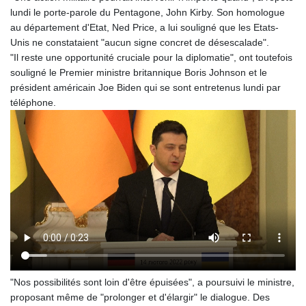
GNF
lundi le porte-parole du Pentagone, John Kirby. Son homologue
8756.649224
au département d'Etat, Ned Price, a lui souligné que les Etats-
GTQ 7.607144
Unis ne constataient "aucun signe concret de désescalade".
GYD 208.588851
"Il reste une opportunité cruciale pour la diplomatie", ont toutefois
HKD 7.84315
souligné le Premier ministre britannique Boris Johnson et le
HNL 26.723176
président américain Joe Biden qui se sont entretenus lundi par
HRK 6.518804
téléphone.
HTG 130.363707
HUF 314.060388
IDR 17801
ILS 2.99985
IMP 0.740916
INR 95.210504
IQD
1306.058902
IRR
1375550.000352
ISK 123.340386
JEP 0.740916
"Nos possibilités sont loin d'être épuisées", a poursuivi le ministre,
JMD 158.335856
proposant même de "prolonger et d'élargir" le dialogue. Des