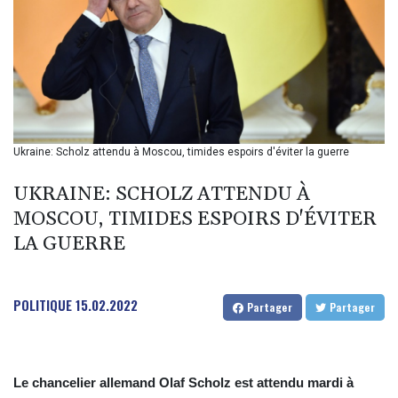
BIF 2985.079791
BMD 1
BND 1.277602
BOB 11.849673
BRL 5.083304
BSD 0.997016
BTN 94.875232
BWP 13.457596
Ukraine: Scholz attendu à Moscou, timides espoirs d'éviter la guerre
BYN 2.968819
BYR 19600
UKRAINE: SCHOLZ ATTENDU À
BZD 2.00519
MOSCOU, TIMIDES ESPOIRS D'ÉVITER
CAD 1.39545
LA GUERRE
CDF 2262.50392
CHF 0.80802
CLF 0.023212
CLP 913.560396
POLITIQUE
15.02.2022
Partager
Partager
CNY 6.747604
CNH 6.743285
COP
3142.844787
Le chancelier allemand Olaf Scholz est attendu mardi à