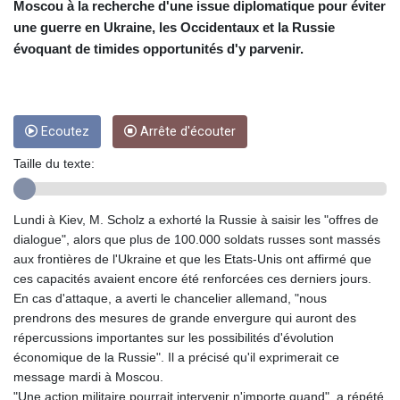
CRC 453.228387
Moscou à la recherche d'une issue diplomatique pour éviter
CUC 1
une guerre en Ukraine, les Occidentaux et la Russie
CUP 26.5
évoquant de timides opportunités d'y parvenir.
CVE 95.372573
CZK 20.982104
DJF 177.546166
DKK 6.46804
Ecoutez
Arrête d'écouter
DOP 58.20179
DZD 132.308956
Taille du texte:
EGP 49.555853
ERN 15
ETB 160.923669
Lundi à Kiev, M. Scholz a exhorté la Russie à saisir les "offres de
EUR 0.86495
dialogue", alors que plus de 100.000 soldats russes sont massés
FJD 2.20855
aux frontières de l'Ukraine et que les Etats-Unis ont affirmé que
FKP 0.740916
ces capacités avaient encore été renforcées ces derniers jours.
GBP 0.741235
En cas d'attaque, a averti le chancelier allemand, "nous
GEL 2.610391
prendrons des mesures de grande envergure qui auront des
GGP 0.740916
répercussions importantes sur les possibilités d'évolution
GHS 11.700039
économique de la Russie". Il a précisé qu'il exprimerait ce
GIP 0.740916
message mardi à Moscou.
GMD 73.503851
"Une action militaire pourrait intervenir n'importe quand", a répété