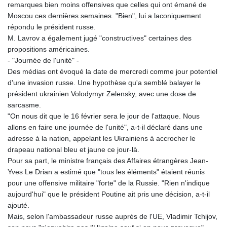
JOD 0.70904
remarques bien moins offensives que celles qui ont émané de
JPY 157.80604
Moscou ces dernières semaines. "Bien", lui a laconiquement
KES 129.014401
répondu le président russe.
KGS 87.450384
M. Lavrov a également jugé "constructives" certaines des
KHR
propositions américaines.
4049.647537
- "Journée de l'unité" -
KMF 426.00035
Des médias ont évoqué la date de mercredi comme jour potentiel
KRW
d'une invasion russe. Une hypothèse qu'a semblé balayer le
1407.890383
président ukrainien Volodymyr Zelensky, avec une dose de
KWD 0.30866
sarcasme.
KYD 0.830861
"On nous dit que le 16 février sera le jour de l'attaque. Nous
KZT 467.275008
allons en faire une journée de l'unité", a-t-il déclaré dans une
LAK
adresse à la nation, appelant les Ukrainiens à accrocher le
22510.919863
drapeau national bleu et jaune ce jour-là.
LBP
Pour sa part, le ministre français des Affaires étrangères Jean-
89282.792025
Yves Le Drian a estimé que "tous les éléments" étaient réunis
LKR 334.420274
pour une offensive militaire "forte" de la Russie. "Rien n'indique
LRD 179.959348
aujourd'hui" que le président Poutine ait pris une décision, a-t-il
LSL 16.197552
ajouté.
LTL 2.95274
Mais, selon l'ambassadeur russe auprès de l'UE, Vladimir Tchijov,
LVL 0.60489