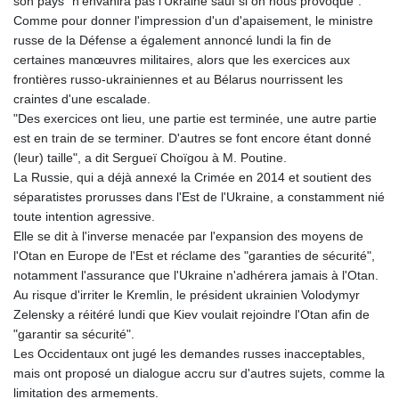
son pays "n'envahira pas l'Ukraine sauf si on nous provoque".
LYD 6.341738
Comme pour donner l'impression d'un d'apaisement, le ministre
MAD 9.29222
russe de la Défense a également annoncé lundi la fin de
MDL 17.337716
certaines manœuvres militaires, alors que les exercices aux
MGA
frontières russo-ukrainiennes et au Bélarus nourrissent les
4254.638239
craintes d'une escalade.
MKD 53.215413
"Des exercices ont lieu, une partie est terminée, une autre partie
MMK
est en train de se terminer. D'autres se font encore étant donné
2099.750695
(leur) taille", a dit Sergueï Choïgou à M. Poutine.
MNT
La Russie, qui a déjà annexé la Crimée en 2014 et soutient des
3597.347644
séparatistes prorusses dans l'Est de l'Ukraine, a constamment nié
MOP 8.056654
toute intention agressive.
MRU 40.080439
Elle se dit à l'inverse menacée par l'expansion des moyens de
MUR 47.070378
l'Otan en Europe de l'Est et réclame des "garanties de sécurité",
MVR 15.450378
notamment l'assurance que l'Ukraine n'adhérera jamais à l'Otan.
MWK
Au risque d'irriter le Kremlin, le président ukrainien Volodymyr
1728.841413
Zelensky a réitéré lundi que Kiev voulait rejoindre l'Otan afin de
MXN 17.13635
"garantir sa sécurité".
MYR 4.090104
Les Occidentaux ont jugé les demandes russes inacceptables,
MZN 63.905039
mais ont proposé un dialogue accru sur d'autres sujets, comme la
NAD 16.197552
limitation des armements.