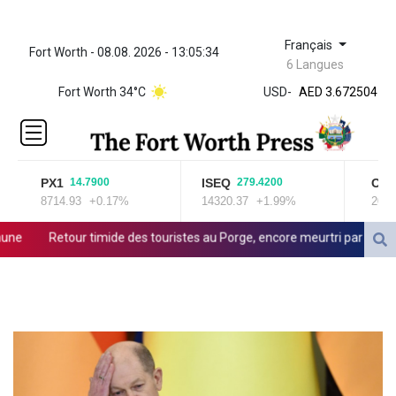
Français
Fort Worth - 08.08. 2026 - 13:05:34
ZWL 321.999592
6 Langues
AED 3.672504
Fort Worth 34°C
USD
-
AED 3.672504
AFN 66.
ALL 80.629676
AMD
365.091035
PX1
ISEQ
OSEB
14.7900
279.4200
AOA
8714.93
+0.17%
14320.37
+1.99%
2025.9
917.000367
ARS
Retour timide des touristes au Porge, encore meurtri par le mégafeu
1491.937897
AUD 1.417435
s des enquêtes
AWG 1.80125
AZN 1.70397
BAM 1.691649
BBD 2.00813
BDT 123.418242
BHD 0.375989