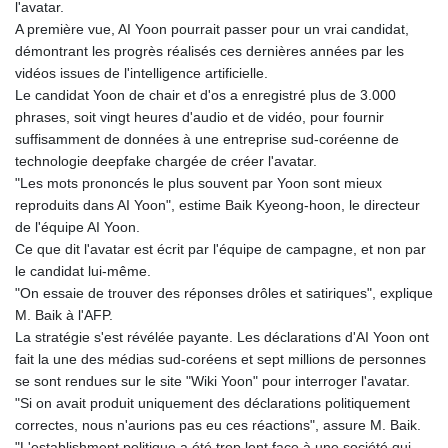
JPY 158.44399
l'avatar.
KES 129.380069
A première vue, AI Yoon pourrait passer pour un vrai candidat,
KGS 87.450281
démontrant les progrès réalisés ces dernières années par les
KHR
vidéos issues de l'intelligence artificielle.
4053.506089
Le candidat Yoon de chair et d'os a enregistré plus de 3.000
KMF 427.000278
phrases, soit vingt heures d'audio et de vidéo, pour fournir
KRW
suffisamment de données à une entreprise sud-coréenne de
1423.301128
technologie deepfake chargée de créer l'avatar.
KWD 0.30967
"Les mots prononcés le plus souvent par Yoon sont mieux
KYD 0.833171
reproduits dans AI Yoon", estime Baik Kyeong-hoon, le directeur
KZT 468.495939
de l'équipe AI Yoon.
LAK
Ce que dit l'avatar est écrit par l'équipe de campagne, et non par
22602.497564
le candidat lui-même.
LBP
"On essaie de trouver des réponses drôles et satiriques", explique
89549.999598
M. Baik à l'AFP.
LKR 335.825291
La stratégie s'est révélée payante. Les déclarations d'AI Yoon ont
LRD 181.62495
fait la une des médias sud-coréens et sept millions de personnes
LSL 16.339905
se sont rendues sur le site "Wiki Yoon" pour interroger l'avatar.
LTL 2.95274
"Si on avait produit uniquement des déclarations politiquement
LVL 0.60489
correctes, nous n'aurions pas eu ces réactions", assure M. Baik.
LYD 6.369699
"L'establishment politique a été trop lent face à une société qui