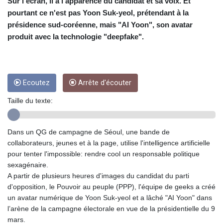
CRC 454.762008
Sur l'écran, il a l'apparence du candidat et sa voix. Et
CUC 1
pourtant ce n'est pas Yoon Suk-yeol, prétendant à la
CUP 26.5
présidence sud-coréenne, mais "AI Yoon", son avatar
CVE 96.150269
produit avec la technologie "deepfake".
CZK 21.036498
DJF 177.720014
DKK 6.48755
DOP 58.293309
Ecoutez
Arrête d'écouter
DZD 133.070995
EGP 49.688897
Taille du texte:
ERN 15
ETB 161.364703
EUR 0.867801
Dans un QG de campagne de Séoul, une bande de
FJD 2.214902
collaborateurs, jeunes et à la page, utilise l'intelligence artificielle
FKP 0.742819
pour tenter l'impossible: rendre cool un responsable politique
GBP 0.743265
sexagénaire.
GEL 2.61504
A partir de plusieurs heures d'images du candidat du parti
GGP 0.742819
d'opposition, le Pouvoir au peuple (PPP), l'équipe de geeks a créé
GHS 11.735003
un avatar numérique de Yoon Suk-yeol et a lâché "AI Yoon" dans
GIP 0.742819
l’arène de la campagne électorale en vue de la présidentielle du 9
GMD 73.999812
mars.