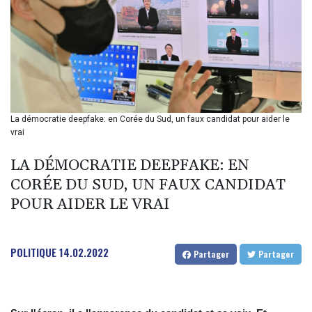
BIF 2990
BMD 1
BND 1.281981
BOB 12.092258
BRL 5.123799
BSD 0.999753
BTN 95.145446
BWP 13.521485
La démocratie deepfake: en Corée du Sud, un faux candidat pour aider le
BYN 2.960018
vrai
BYR 19600
BZD 2.010681
LA DÉMOCRATIE DEEPFAKE: EN
CAD 1.401065
CORÉE DU SUD, UN FAUX CANDIDAT
CDF
POUR AIDER LE VRAI
2260.000352
CHF 0.812697
CLF 0.023195
POLITIQUE
14.02.2022
CLP 915.879602
Partager
Partager
CNY 6.74905
CNH 6.749745
COP 3160.11