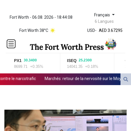
Français
Fort Worth - 06.08. 2026 - 18:44:08
ZWL 321.999592
6 Langues
AED 3.67295
Fort Worth 38°C
USD
-
AED 3.67295
AFN 65.
ALL 80.778943
AMD
366.250154
PX1
ISEQ
OSE
30.3400
25.2300
AOA
8699.71
+0.35%
14041.35
+0.18%
2020
918.000204
ARS
 le narcotrafic
Marchés: retour de la nervosité sur le Moyen-Orient
1499.654103
AUD 1.422273
AWG 1.8
AZN 1.701473
BAM 1.694243
BBD 2.013626
BDT 123.754743
BHD 0.37711