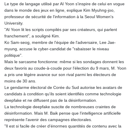
1362.890126
Le type de langage utilisé par AI Yoon s'inspire de celui en vogue
NIO 36.790312
dans le monde des jeux en ligne, explique Kim Myuhng-joo,
NOK 9.54206
professeur de sécurité de l'information à la Seoul Women's
NPR 152.231048
University.
NZD 1.70381
"AI Yoon lit les scripts compilés par ses créateurs, qui parlent
OMR 0.384467
franchement", a souligné Kim.
PAB 0.999749
Ko Sam-seog, membre de l'équipe de l'adversaire, Lee Jae-
PEN 3.37939
myung, accuse le cyber-candidat de "rabaisser le niveau
PGK 4.41709
politique".
PHP 60.790101
Mais le sarcasme fonctionne: même si les sondages donnent les
PKR 277.55765
deux favoris au coude-à-coude pour l'élection du 9 mars, M. Yoon
PLN 3.73318
a pris une légère avance sur son rival parmi les électeurs de
PYG
moins de 30 ans.
5946.889469
Le gendarme électoral de Corée du Sud autorise les avatars de
QAR 3.654602
candidats à condition qu'ils soient identifiés comme technologie
RON 4.561295
deepfake et ne diffusent pas de la désinformation.
RSD 101.896027
La technologie deepfake suscite de nombreuses craintes de
RUB 83.002348
désinformation. Mais M. Baik pense que l'intelligence artificielle
RWF
représente l'avenir des campagnes électorales.
1468.660802
"Il est si facile de créer d'énormes quantités de contenu avec la