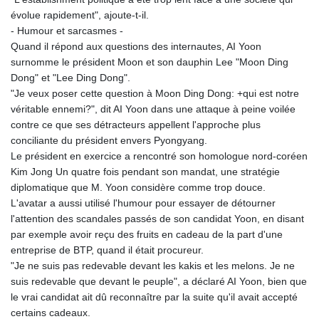
MAD 9.3295
évolue rapidement", ajoute-t-il.
MDL 17.39541
- Humour et sarcasmes -
MGA
Quand il répond aux questions des internautes, AI Yoon
4298.392651
surnomme le président Moon et son dauphin Lee "Moon Ding
MKD 53.301108
Dong" et "Lee Ding Dong".
MMK
"Je veux poser cette question à Moon Ding Dong: +qui est notre
2099.443841
véritable ennemi?", dit AI Yoon dans une attaque à peine voilée
MNT
contre ce que ses détracteurs appellent l'approche plus
3595.840223
conciliante du président envers Pyongyang.
MOP 8.078327
Le président en exercice a rencontré son homologue nord-coréen
MRU 40.100465
Kim Jong Un quatre fois pendant son mandat, une stratégie
MUR 46.940358
diplomatique que M. Yoon considère comme trop douce.
MVR 15.460211
L'avatar a aussi utilisé l'humour pour essayer de détourner
MWK
l'attention des scandales passés de son candidat Yoon, en disant
1735.999956
par exemple avoir reçu des fruits en cadeau de la part d'une
MXN 17.215799
entreprise de BTP, quand il était procureur.
MYR 4.090898
"Je ne suis pas redevable devant les kakis et les melons. Je ne
MZN 63.899893
suis redevable que devant le peuple", a déclaré AI Yoon, bien que
NAD 16.340003
le vrai candidat ait dû reconnaître par la suite qu'il avait accepté
NGN
certains cadeaux.