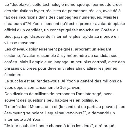
GNF
Le "deepfake", cette technologie numérique qui permet de créer
8779.999627
des simulations hyper réalistes de personnes réelles, avait déjà
GTQ 7.628337
fait des incursions dans des campagnes numériques. Mais les
GYD 209.158083
créateurs d'"AI Yoon" pensent qu'il est le premier avatar deepfake
HKD 7.84445
officiel d'un candidat, un concept qui fait mouche en Corée du
HNL 26.796086
Sud, pays qui dispose de l'internet le plus rapide au monde en
HRK 6.538601
vitesse moyenne.
HTG 130.718954
Les cheveux soigneusement peignés, arborant un élégant
HUF 317.007503
costume, l'avatar ressemble à s'y méprendre au candidat sud-
IDR 17911
coréen. Mais il emploie un langage un peu plus corrosif, avec des
ILS 3.007702
phrases calibrées pour devenir virales afin d'attirer les jeunes
IMP 0.742819
électeurs.
INR 95.31445
Le succès est au rendez-vous. AI Yoon a généré des millions de
IQD 1310.5
vues depuis son lancement le 1er janvier.
IRR
Des dizaines de millions de personnes l'ont interrogé, avec
1374849.999511
souvent des questions peu habituelles en politique.
ISK 123.600857
"Le président Moon Jae-in et (le candidat du parti au pouvoir) Lee
JEP 0.742819
Jae-myung se noient. Lequel sauvez-vous?", a demandé un
JMD 158.474679
internaute à AI Yoon.
JOD 0.708969
"Je leur souhaite bonne chance à tous les deux", a rétorqué