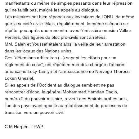
JOD 0.709002
manifestants ou même de simples passants dans leur répression
JPY 158.375042
qui ne faiblit pas, malgré les appels au dialogue.
KES 128.597147
Les militaires ont bien répondu aux invitations de l'ONU, de même
KGS 87.450232
que la société civile. Mais, régulièrement, le même scénario se
KHR
répète: peu après une rencontre avec l'émissaire onusien Volker
4053.492944
Perthes, des figures du bloc pro-civils sont arrêtées.
KMF 426.999755
MM. Saleh et Youssef étaient ainsi la veille de leur arrestation
KRW
dans les locaux des Nations unies.
1423.539829
Ces "détentions arbitraires (...) sapent les efforts pour un
KWD 0.30966
règlement de crise", ont répété mercredi la chargée d'affaires
KYD 0.833171
américaine Lucy Tamlyn et l'ambassadrice de Norvège Therese
KZT 468.495939
Loken Gheziel.
LAK
Si les appels de l'Occident au dialogue semblent ne pas
22589.41952
rencontrer d'écho, le général Mohammed Hamdan Daglo,
LBP
numéro 2 du pouvoir militaire, revient des Emirats arabes unis,
89528.70601
l'un des pays ayant appelé au rétablissement du processus de
LKR 335.825291
transition vers un pouvoir civil.
LRD 180.459725
LSL 16.307022
C.M.Harper--TFWP
LTL 2.95274
LVL 0.60489