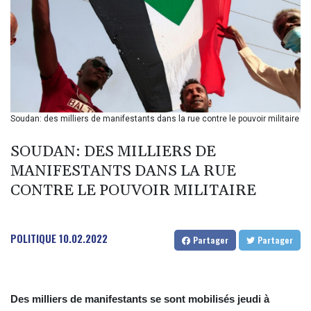
BIF 2990
BMD 1
BND 1.281981
BOB 12.092258
BRL 5.1183
BSD 0.999753
BTN 95.145446
BWP 13.521485
Soudan: des milliers de manifestants dans la rue contre le pouvoir militaire
BYN 2.960018
BYR 19600
SOUDAN: DES MILLIERS DE
BZD 2.010681
MANIFESTANTS DANS LA RUE
CAD 1.401535
CONTRE LE POUVOIR MILITAIRE
CDF
2259.999807
CHF 0.812225
CLF 0.023191
POLITIQUE
10.02.2022
Partager
Partager
CLP 915.73976
CNY 6.74905
CNH 6.748385
COP 3160.03
Des milliers de manifestants se sont mobilisés jeudi à