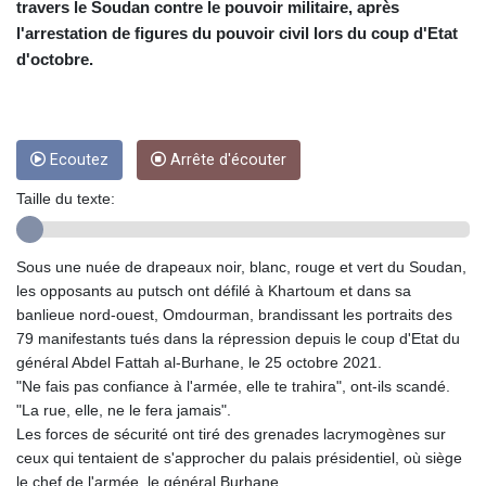
CRC 454.762008
travers le Soudan contre le pouvoir militaire, après
CUC 1
l'arrestation de figures du pouvoir civil lors du coup d'Etat
CUP 26.5
d'octobre.
CVE 96.14969
CZK 21.035899
DJF 177.720456
DKK 6.48701
Ecoutez
Arrête d'écouter
DOP 58.298469
DZD 133.075044
Taille du texte:
EGP 49.688965
ERN 15
ETB 161.364703
Sous une nuée de drapeaux noir, blanc, rouge et vert du Soudan,
EUR 0.867798
les opposants au putsch ont défilé à Khartoum et dans sa
FJD 2.21445
banlieue nord-ouest, Omdourman, brandissant les portraits des
FKP 0.742819
79 manifestants tués dans la répression depuis le coup d'Etat du
GBP 0.743055
général Abdel Fattah al-Burhane, le 25 octobre 2021.
GEL 2.61501
"Ne fais pas confiance à l'armée, elle te trahira", ont-ils scandé.
GGP 0.742819
"La rue, elle, ne le fera jamais".
GHS 11.735027
Les forces de sécurité ont tiré des grenades lacrymogènes sur
GIP 0.742819
ceux qui tentaient de s'approcher du palais présidentiel, où siège
GMD 73.999849
le chef de l'armée, le général Burhane.