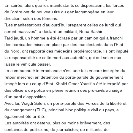
GNF
En soirée, alors que les manifestants se dispersaient, les forces
8780.000133
de l'ordre ont de nouveau tiré du gaz lacrymogène en leur
GTQ 7.628337
direction, selon des témoins.
GYD 209.158083
"Les manifestations d'aujourd'hui préparent celles de lundi qui
HKD 7.844899
seront massives", a déclaré un militant, Roaa Bashir.
HNL 26.796086
Tard jeudi, un homme a été écrasé par un camion qui a franchi
HRK 6.539502
des barricades mises en place par des manifestants dans l'Etat
HTG 130.718954
du Nord, ont rapporté des médecins prodémocratie. Ils ont imputé
HUF 316.379501
la responsabilité de cette mort aux autorités, qui ont selon eux
IDR 17916
laissé le véhicule passer.
ILS 3.007703
La communauté internationale s'est une fois encore insurgée du
IMP 0.742819
retour mercredi en détention du porte-parole du gouvernement
INR 95.281598
limogé lors du coup d'Etat. Khalid Omer Yousif a été interpellé par
IQD
des officiers de police en pleine réunion des pro-civils au siège
1309.701703
d'un parti d'opposition.
IRR
Avec lui, Wagdi Saleh, un porte-parole des Forces de la liberté et
1374850.000022
du changement (FLC), principal bloc politique civil du pays, a
ISK 123.570623
également été arrêté.
JEP 0.742819
Les autorités ont détenu, plus ou moins brièvement, des
JMD 158.474679
centaines de politiciens, de journalistes, de militants, de