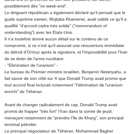
8775.000355
possiblement dès "ce week-end".
GTQ 7.628986
Le dirigeant républicain a également déclaré qu'il pensait que le
GYD 209.187745
guide suprême iranien, Mojtaba Khamenei, avait validé ce qu'il a
HKD 7.84315
qualifié "d'accord-cadre très solide" ("memorandum of
HNL 26.880388
understanding") avec les Etats-Unis.
HRK 6.518804
Il n'a toutefois donné aucun détail sur le contenu de ce
HTG 130.738004
compromis, si ce n'est qu'il assurait une réouverture immédiate
HUF 314.060388
du détroit d'Ormuz après la signature, et l'impossibilité pour l'Iran
IDR 17801
de se doter de l'arme nucléaire.
ILS 2.99985
- "Elimination de l'uranium" -
IMP 0.743241
Le bureau du Premier ministre israélien, Benjamin Netanyahu, a
INR 95.13785
fait savoir de son côté sur X que Donald Trump avait promis que
IQD 1310.5
tout accord final inclurait notamment "l'élimination de l'uranium
IRR
enrichi" de Téhéran.
1375550.000352
ISK 123.340386
Avant de changer radicalement de cap, Donald Trump avait
JEP 0.743241
promis de frapper "très fort" l'Iran dans la soirée de jeudi,
JMD 158.790465
menaçant notamment de "prendre l'île de Kharg", son principal
JOD 0.70904
terminal pétrolier.
JPY 157.80604
Le principal négociateur de Téhéran, Mohammad Bagher