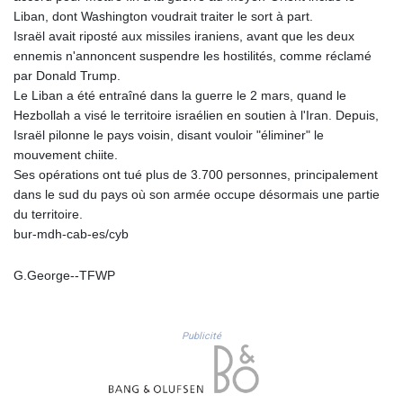
NIO 36.795607
Liban, dont Washington voudrait traiter le sort à part.
NOK 9.51237
Israël avait riposté aux missiles iraniens, avant que les deux
NPR 152.232915
ennemis n'annoncent suspendre les hostilités, comme réclamé
NZD 1.696641
par Donald Trump.
OMR 0.382792
Le Liban a été entraîné dans la guerre le 2 mars, quand le
PAB 0.999866
Hezbollah a visé le territoire israélien en soutien à l'Iran. Depuis,
PEN 3.385039
Israël pilonne le pays voisin, disant vouloir "éliminer" le
PGK 4.42225
mouvement chiite.
PHP 60.705038
Ses opérations ont tué plus de 3.700 personnes, principalement
PKR 277.803701
dans le sud du pays où son armée occupe désormais une partie
PLN 3.719205
du territoire.
PYG
bur-mdh-cab-es/cyb
5945.498155
QAR 3.644504
G.George--TFWP
RON 4.536304
RSD 102.024038
RUB 81.892834
Publicité
RWF 1465
SAR 3.780227
SBD 8.065696