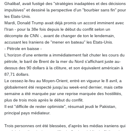
KES 128.780385
Ghalibaf, avait fustigé des "stratégies inadaptées et des décisions
KGS 87.450384
impulsives" et dessiné la perspective d'un "bourbier sans fin" pour
KHR
les Etats-Unis.
4052.503796
Mardi, Donald Trump avait déjà promis un accord imminent avec
KMF 426.00035
l'Iran - pour la 38e fois depuis le début du conflit selon un
KRW
décompte de CNN -, avant de changer de ton le lendemain,
1407.890383
accusant les Iraniens de "mener en bateau" les Etats-Unis.
KWD 0.30866
- Pétrole en baisse -
KYD 0.833247
L'horizon d'une entente a immédiatement fait chuter les cours du
KZT 468.616634
pétrole, le baril de Brent de la mer du Nord s'affichant juste au-
LAK
dessus des 90 dollars à la clôture, et son équivalent américain à
22582.503779
87,71 dollars.
LBP
Le cessez-le-feu au Moyen-Orient, entré en vigueur le 8 avril, a
89550.000349
globalement été respecté jusqu'au week-end dernier, mais cette
LKR 335.380452
semaine a été marquée par une reprise marquée des hostilités,
LRD 181.550382
plus de trois mois après le début du conflit.
LSL 16.130381
Il est "difficile de rester optimiste", résumait jeudi le Pakistan,
LTL 2.95274
principal pays médiateur.
LVL 0.60489
LYD 6.365039
Trois personnes ont été blessées, d'après les médias iraniens qui
MAD 9.305039