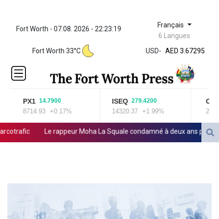
Français
Fort Worth - 07.08. 2026 - 22:23:19
ZWL 321.999592
6 Langues
AED 3.67295
Fort Worth 33°C
USD
-
AED 3.67295
AFN 66.
ALL 80.603989
AMD
366.170403
PX1
ISEQ
OSEB
14.7900
279.4200
AOA
8714.93
+0.17%
14320.37
+1.99%
2025.9
917.000367
ARS
rafic
Le rappeur Moha La Squale condamné à deux ans pour des v
1491.937904
AUD 1.414627
AWG 1.80125
AZN 1.70397
BAM 1.696506
BBD 2.013896
BDT 123.776354
BHD 0.377104