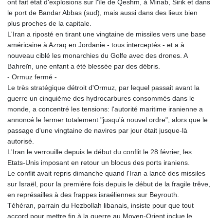
ont fait état d'explosions sur l'île de Qeshm, à Minab, Sirik et dans
MDL 17.387495
le port de Bandar Abbas (sud), mais aussi dans des lieux bien
MGA
plus proches de la capitale.
4310.000347
L'Iran a riposté en tirant une vingtaine de missiles vers une base
MKD 53.374161
américaine à Azraq en Jordanie - tous interceptés - et a à
MMK
nouveau ciblé les monarchies du Golfe avec des drones. A
2099.552715
Bahreïn, une enfant a été blessée par des débris.
MNT
- Ormuz fermé -
3596.040078
Le très stratégique détroit d'Ormuz, par lequel passait avant la
MOP 8.079926
guerre un cinquième des hydrocarbures consommés dans le
MRU 40.090379
monde, a concentré les tensions: l'autorité maritime iranienne a
MUR 47.050378
annoncé le fermer totalement "jusqu'à nouvel ordre", alors que le
MVR 15.450378
passage d'une vingtaine de navires par jour était jusque-là
MWK
autorisé.
1737.000345
L'Iran le verrouille depuis le début du conflit le 28 février, les
MXN 17.136204
Etats-Unis imposant en retour un blocus des ports iraniens.
MYR 4.090104
Le conflit avait repris dimanche quand l'Iran a lancé des missiles
MZN 63.905039
sur Israël, pour la première fois depuis le début de la fragile trêve,
NAD 16.250377
en représailles à des frappes israéliennes sur Beyrouth.
NGN
Téhéran, parrain du Hezbollah libanais, insiste pour que tout
1364.860377
accord pour mettre fin à la guerre au Moyen-Orient inclue le