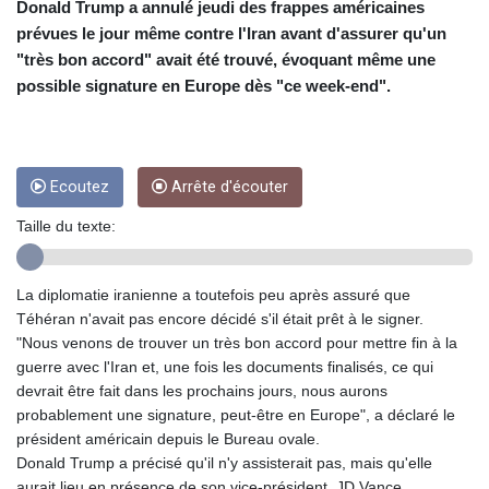
CUC 1
Donald Trump a annulé jeudi des frappes américaines
CUP 26.5
prévues le jour même contre l'Iran avant d'assurer qu'un
CVE 95.703894
"très bon accord" avait été trouvé, évoquant même une
CZK 20.982104
possible signature en Europe dès "ce week-end".
DJF 177.720393
DKK 6.46804
DOP 58.250393
DZD 132.93304
Ecoutez
Arrête d'écouter
EGP 49.555853
ERN 15
Taille du texte:
ETB 160.000358
EUR 0.86495
FJD 2.20855
La diplomatie iranienne a toutefois peu après assuré que
FKP 0.743241
Téhéran n'avait pas encore décidé s'il était prêt à le signer.
GBP 0.741235
"Nous venons de trouver un très bon accord pour mettre fin à la
GEL 2.610391
guerre avec l'Iran et, une fois les documents finalisés, ce qui
GGP 0.743241
devrait être fait dans les prochains jours, nous aurons
GHS 11.76039
probablement une signature, peut-être en Europe", a déclaré le
GIP 0.743241
président américain depuis le Bureau ovale.
GMD 73.503851
Donald Trump a précisé qu'il n'y assisterait pas, mais qu'elle
GNF
aurait lieu en présence de son vice-président, JD Vance,