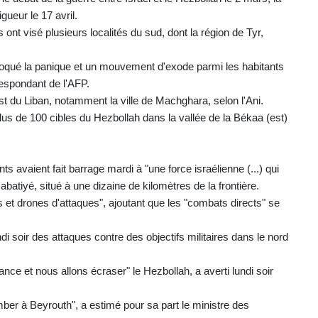
gueur le 17 avril.
nt visé plusieurs localités du sud, dont la région de Tyr,
ovoqué la panique et un mouvement d'exode parmi les habitants
respondant de l'AFP.
t du Liban, notamment la ville de Machghara, selon l'Ani.
plus de 100 cibles du Hezbollah dans la vallée de la Békaa (est)
avaient fait barrage mardi à "une force israélienne (...) qui
batiyé, situé à une dizaine de kilomètres de la frontière.
 et drones d'attaques", ajoutant que les "combats directs" se
di soir des attaques contre des objectifs militaires dans le nord
sance et nous allons écraser" le Hezbollah, a averti lundi soir
ber à Beyrouth", a estimé pour sa part le ministre des