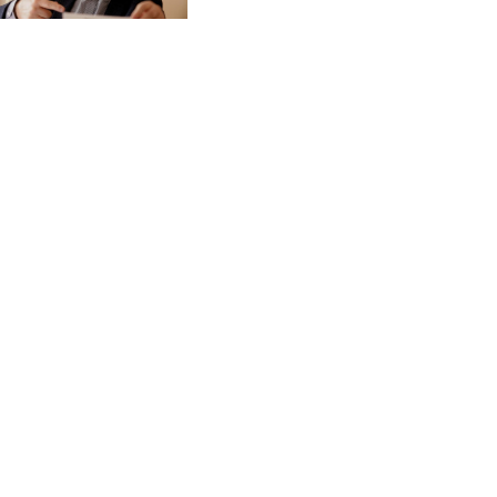
CVE 95.372573
devenir président
CZK 20.982104
DJF 177.546166
DKK 6.46804
DOP 58.20179
DZD 132.308956
EGP 49.631449
ERN 15
ETB 160.923669
EUR 0.86495
FJD 2.20855
FKP 0.740916
GBP 0.742583
GEL 2.610391
GGP 0.740916
GHS 11.700039
GIP 0.740916
GMD 73.503851
GNF 8756.649224