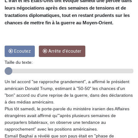
CUC 1
L'Iran et les Etats-Unis ont évoqué samedi une percée dans
CUP 26.5
leurs négociations après des semaines de tensions et de
CVE 95.718223
tractations diplomatiques, tout en restant prudents sur les
CZK 21.04795
chances de mettre fin à la guerre au Moyen-Orient.
DJF 178.411296
DKK 6.48647
DOP 58.379523
DZD 133.069676
Ecoutez
Arrête d'écouter
EGP 49.781403
ERN 15
Taille du texte:
ETB 161.7072
EUR 0.86772
FJD 2.21395
Un tel accord "se rapproche grandement", a affirmé le président
FKP 0.743241
américain Donald Trump, estimant à "50-50" les chances d'un
GBP 0.743915
"bon" accord ou d'une reprise de la guerre, dans des déclarations
GEL 2.614958
à des médias américains.
GGP 0.743241
Plus tôt samedi, le porte-parole du ministère iranien des Affaires
GHS 11.776297
étrangères avait affirmé qu'"après plusieurs semaines de
GIP 0.743241
pourparlers bilatéraux, on observe une tendance au
GMD 74.000045
rapprochement" avec les positions américaines.
GNF
Esmaïl Baghaï a révélé que son pays était en "phase de