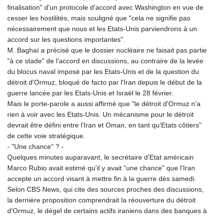
8798.496547
finalisation" d'un protocole d'accord avec Washington en vue de
GTQ 7.644462
cesser les hostilités, mais souligné que "cela ne signifie pas
GYD 209.601111
nécessairement que nous et les Etats-Unis parviendrons à un
HKD 7.845145
accord sur les questions importantes".
HNL 26.852845
M. Baghaï a précisé que le dossier nucléaire ne faisait pas partie
HRK 6.538201
"à ce stade" de l'accord en discussions, au contraire de la levée
HTG 130.990152
du blocus naval imposé par les Etats-Unis et de la question du
HUF 317.973979
détroit d'Ormuz, bloqué de facto par l'Iran depuis le début de la
IDR 17878.8
guerre lancée par les Etats-Unis et Israël le 28 février.
ILS 3.00728
Mais le porte-parole a aussi affirmé que "le détroit d'Ormuz n'a
IMP 0.743241
rien à voir avec les Etats-Unis. Un mécanisme pour le détroit
INR 95.24685
devrait être défini entre l'Iran et Oman, en tant qu'Etats côtiers"
IQD
de cette voie stratégique.
1312.470159
- "Une chance" ? -
IRR
Quelques minutes auparavant, le secrétaire d'Etat américain
1374850.000229
Marco Rubio avait estimé qu'il y avait "une chance" que l'Iran
ISK 123.560122
accepte un accord visant à mettre fin à la guerre dès samedi.
JEP 0.743241
Selon CBS News, qui cite des sources proches des discussions,
JMD 158.809665
la dernière proposition comprendrait la réouverture du détroit
JOD 0.709002
d'Ormuz, le dégel de certains actifs iraniens dans des banques à