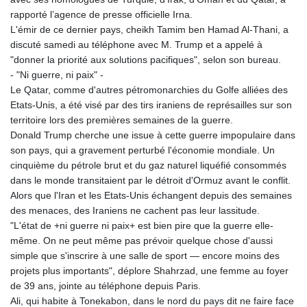
MAD 9.347628
rapporté l’agence de presse officielle Irna.
MDL 17.432256
L'émir de ce dernier pays, cheikh Tamim ben Hamad Al-Thani, a
MGA
discuté samedi au téléphone avec M. Trump et a appelé à
4307.49732
"donner la priorité aux solutions pacifiques", selon son bureau.
MKD 53.409668
- "Ni guerre, ni paix" -
MMK
Le Qatar, comme d'autres pétromonarchies du Golfe alliées des
2099.552715
Etats-Unis, a été visé par des tirs iraniens de représailles sur son
MNT
territoire lors des premières semaines de la guerre.
3596.040078
Donald Trump cherche une issue à cette guerre impopulaire dans
MOP 8.095403
son pays, qui a gravement perturbé l'économie mondiale. Un
MRU 40.165112
cinquième du pétrole brut et du gaz naturel liquéfié consommés
MUR 47.07029
dans le monde transitaient par le détroit d'Ormuz avant le conflit.
MVR 15.459779
Alors que l'Iran et les Etats-Unis échangent depuis des semaines
MWK
des menaces, des Iraniens ne cachent pas leur lassitude.
1737.235719
"L'état de +ni guerre ni paix+ est bien pire que la guerre elle-
MXN 17.17252
même. On ne peut même pas prévoir quelque chose d'aussi
MYR 4.0911
simple que s'inscrire à une salle de sport — encore moins des
MZN 63.902631
projets plus importants", déplore Shahrzad, une femme au foyer
NAD 16.341492
de 39 ans, jointe au téléphone depuis Paris.
NGN
Ali, qui habite à Tonekabon, dans le nord du pays dit ne faire face