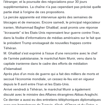
JPY 158.381499
l'étranger, et la poursuite des négociations pour 30 jours
KES 129.413261
supplémentaires. La chaîne n'a pas cependant pas précisé quelle
KGS 87.450129
partie était à l'origine de ces propositions.
KHR
La percée apparente est intervenue après des semaines de
4064.574925
blocages et de menaces. Encore samedi, le principal négociateur
KMF 426.999707
iranien, Mohammad Bagher Ghalibaf, avait promis une réponse
KRW
"écrasante" si les Etats-Unis reprenaient leur guerre contre l'Iran,
1417.704991
dans la foulée d'informations de médias américains sur le fait que
KWD 0.309006
le président Trump envisageait de nouvelles frappes contre
KYD 0.834936
Téhéran.
KZT 469.48422
M. Ghalibaf s'est exprimé à l'issue d'une rencontre avec le chef
LAK
de l'armée pakistanaise, le maréchal Asim Munir, venu dans la
22637.365499
capitale iranienne dans le cadre des efforts de médiation
LBP
d'Islamabad.
89717.564641
Après plus d'un mois de guerre qui a fait des milliers de morts et
LKR 336.535164
secoué l'économie mondiale, un cessez-le-feu est en vigueur
LRD 180.841182
depuis le 8 avril entre l'Iran et les Etats-Unis.
LSL 16.341492
Arrivé vendredi à Téhéran, le maréchal Munir a également
LTL 2.95274
discuté avec le ministre des Affaires étrangères Abbas Araghchi.
LVL 0.60489
Ce dernier a aussi eu des entretiens téléphoniques diplomatiques
LYD 6.38659
avec ses homologues de Turquie, d’Irak, d'Oman et du Qatar, a