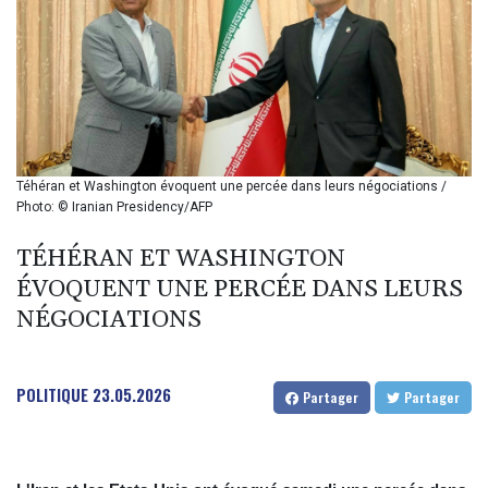
BMD 1
BND 1.284641
BOB 12.117713
BRL 5.110079
BSD 1.001871
BTN 95.346152
BWP 13.550126
BYN 2.966287
Téhéran et Washington évoquent une percée dans leurs négociations /
BYR 19600
Photo: © Iranian Presidency/AFP
BZD 2.01494
CAD 1.401975
TÉHÉRAN ET WASHINGTON
CDF
ÉVOQUENT UNE PERCÉE DANS LEURS
2260.000304
NÉGOCIATIONS
CHF 0.811025
CLF 0.023195
CLP 915.880237
POLITIQUE
23.05.2026
CNY 6.74905
Partager
Partager
CNH 6.746405
COP 3160.36
CRC 455.750926