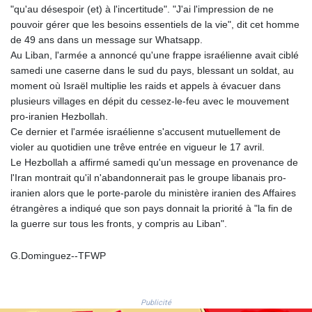
1364.690247
"qu'au désespoir (et) à l'incertitude". "J'ai l'impression de ne
NIO 36.866479
pouvoir gérer que les besoins essentiels de la vie", dit cet homme
NOK 9.524965
de 49 ans dans un message sur Whatsapp.
NPR 152.554158
Au Liban, l'armée a annoncé qu'une frappe israélienne avait ciblé
NZD 1.702835
samedi une caserne dans le sud du pays, blessant un soldat, au
OMR 0.384495
moment où Israël multiplie les raids et appels à évacuer dans
PAB 1.001866
plusieurs villages en dépit du cessez-le-feu avec le mouvement
PEN 3.386533
pro-iranien Hezbollah.
PGK 4.426427
Ce dernier et l'armée israélienne s'accusent mutuellement de
PHP 60.911017
violer au quotidien une trêve entrée en vigueur le 17 avril.
PKR 278.144356
Le Hezbollah a affirmé samedi qu'un message en provenance de
PLN 3.732765
l'Iran montrait qu'il n'abandonnerait pas le groupe libanais pro-
PYG
iranien alors que le porte-parole du ministère iranien des Affaires
5959.485913
étrangères a indiqué que son pays donnait la priorité à "la fin de
QAR 3.6622
la guerre sur tous les fronts, y compris au Liban".
RON 4.560696
RSD 101.822965
G.Dominguez--TFWP
RUB 82.152892
RWF
1471.771656
Publicité